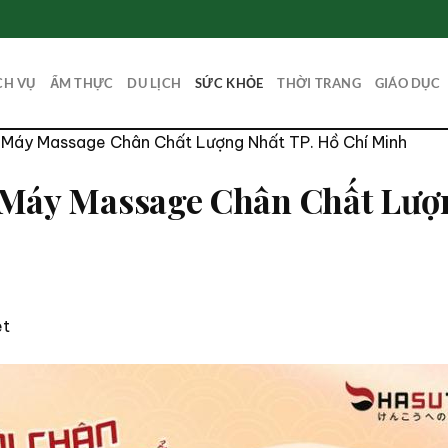
CH VỤ
ẨM THỰC
DU LỊCH
SỨC KHỎE
THỜI TRANG
GIÁO DỤC
 Máy Massage Chân Chất Lượng Nhất TP. Hồ Chí Minh
 Máy Massage Chân Chất Lượn
et