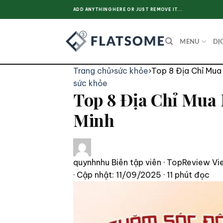
Skip
ADD ANYTHING HERE OR JUST REMOVE IT...
to
content
MENU
DỊ
Trang chủ
›
sức khỏe
›
Top 8 Địa Chỉ Mua
sức khỏe
Top 8 Địa Chỉ Mua
Minh
quynhnhu
Biên tập viên · TopReview Vi
· Cập nhật: 11/09/2025
· 11 phút đọc