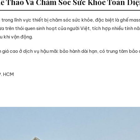
Thể Thao Và Chăm Sóc Sức Khỏe Toàn Diệ
ng trong lĩnh vực thiết bị chăm sóc sức khỏe, đặc biệt là ghế 
a trên thói quen sinh hoạt của người Việt, tích hợp nhiều tính n
u khi vận động.
 giá cao ở dịch vụ hậu mãi: bảo hành dài hạn, có trung tâm bảo
P. HCM