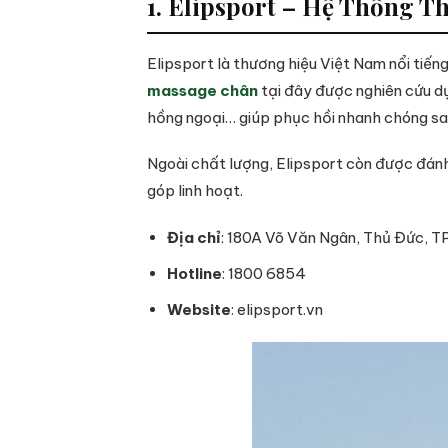
1. Elipsport – Hệ Thống 
Elipsport là thương hiệu Việt Nam nổi tiế
massage chân
tại đây được nghiên cứu dự
hồng ngoại… giúp phục hồi nhanh chóng sa
Ngoài chất lượng, Elipsport còn được đánh
góp linh hoạt.
Địa chỉ
: 180A Võ Văn Ngân, Thủ Đức, T
Hotline
: 1800 6854
Website
: elipsport.vn