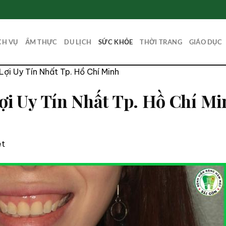
CH VỤ
ẨM THỰC
DU LỊCH
SỨC KHỎE
THỜI TRANG
GIÁO DỤC
Lợi Uy Tín Nhất Tp. Hồ Chí Minh
Lợi Uy Tín Nhất Tp. Hồ Chí M
et