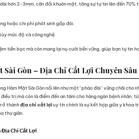
 dài hơn 2-3mm, cân đối khuôn mặt, tăng sự tự tin lên đến 70% 
ng hoặc chi phí phát sinh gấp đôi.
 tùy mức độ và công nghệ.
iệm tiền bạc mà còn mang lại nụ cười bền vững, giúp bạn tự tin h
t Sài Gòn – Địa Chỉ Cắt Lợi Chuyên Sâ
 Hàm Mặt Sài Gòn nổi lên như một “pháo đài” vững chãi cho nhữn
i điều trị mà còn là điểm đến an tâm cho hàng ngàn bệnh nhân, t
 trở thành
địa chỉ cắt lợi
uy tín chính là sự kết hợp giữa y khoa t
a thư giãn.
Địa Chỉ Cắt Lợi