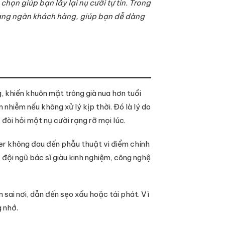
ọn giúp bạn lấy lại nụ cười tự tin. Trong
hàng ngàn khách hàng, giúp bạn dễ dàng
, khiến khuôn mặt trông già nua hơn tuổi
nhiễm nếu không xử lý kịp thời. Đó là lý do
 đòi hỏi một nụ cười rạng rỡ mọi lúc.
er không đau đến phẫu thuật vi điểm chính
 đội ngũ bác sĩ giàu kinh nghiệm, công nghệ
ai nơi, dẫn đến sẹo xấu hoặc tái phát. Vì
g nhớ.