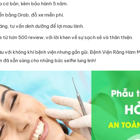
 ca cơ bản, kèm bảo hành 5 năm.
ển bằng Grab, đỗ xe miễn phí.
háng, tư vấn dinh dưỡng để lợi mau lành.
e từ hơn 500 review, với lời khen về sự sạch sẽ và thân thiện.
u với không khí bệnh viện nhưng gần gũi, Bệnh Viện Răng Hàm 
 đã sẵn sàng cho những bức selfie lung linh!