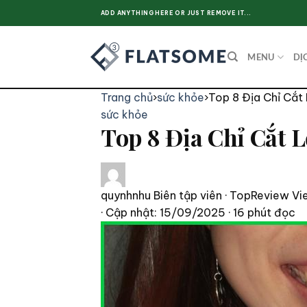
Skip
ADD ANYTHING HERE OR JUST REMOVE IT...
to
content
MENU
DỊ
Trang chủ
›
sức khỏe
›
Top 8 Địa Chỉ Cắt 
sức khỏe
Top 8 Địa Chỉ Cắt 
quynhnhu
Biên tập viên · TopReview Vi
· Cập nhật: 15/09/2025
· 16 phút đọc