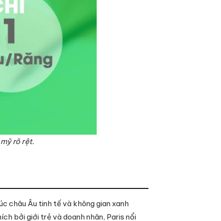
mỹ rõ rệt.
rúc châu Âu tinh tế và không gian xanh
ch bởi giới trẻ và doanh nhân, Paris nổi