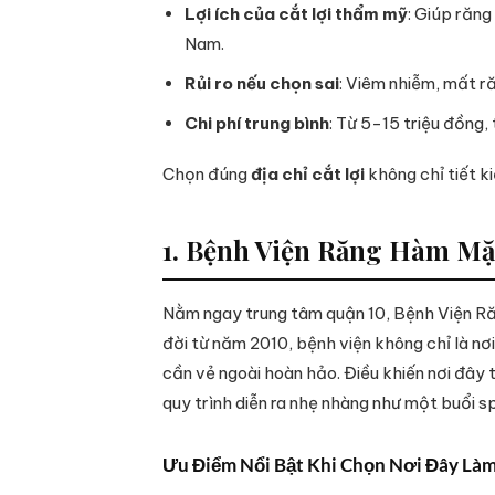
Lợi ích của cắt lợi thẩm mỹ
: Giúp răng
Nam.
Rủi ro nếu chọn sai
: Viêm nhiễm, mất ră
Chi phí trung bình
: Từ 5-15 triệu đồng,
Chọn đúng
địa chỉ cắt lợi
không chỉ tiết k
1. Bệnh Viện Răng Hàm Mặ
Nằm ngay trung tâm quận 10, Bệnh Viện Răng
đời từ năm 2010, bệnh viện không chỉ là nơ
cần vẻ ngoài hoàn hảo. Điều khiến nơi đây
quy trình diễn ra nhẹ nhàng như một buổi sp
Ưu Điểm Nổi Bật Khi Chọn Nơi Đây Làm 