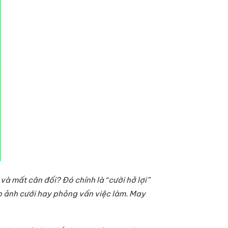
và mất cân đối? Đó chính là “cười hở lợi”
ụp ảnh cưới hay phỏng vấn việc làm. May