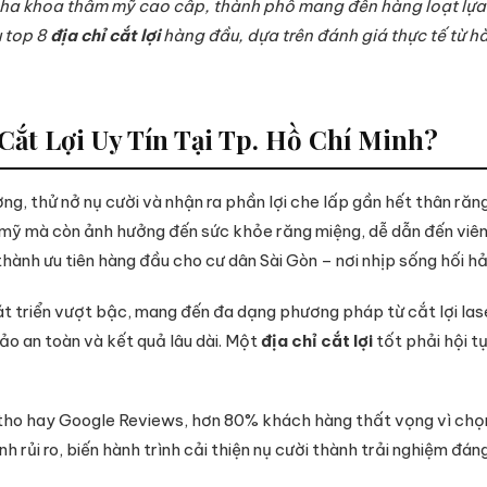
a khoa thẩm mỹ cao cấp, thành phố mang đến hàng loạt lựa ch
u top 8
địa chỉ cắt lợi
hàng đầu, dựa trên đánh giá thực tế từ 
Cắt Lợi Uy Tín Tại Tp. Hồ Chí Minh?
, thử nở nụ cười và nhận ra phần lợi che lấp gần hết thân răng
 mỹ mà còn ảnh hưởng đến sức khỏe răng miệng, dễ dẫn đến viêm 
 thành ưu tiên hàng đầu cho cư dân Sài Gòn – nơi nhịp sống hối hả
át triển vượt bậc, mang đến đa dạng phương pháp từ cắt lợi las
o an toàn và kết quả lâu dài. Một
địa chỉ cắt lợi
tốt phải hội tụ
ho hay Google Reviews, hơn 80% khách hàng thất vọng vì chọn s
h rủi ro, biến hành trình cải thiện nụ cười thành trải nghiệm đán