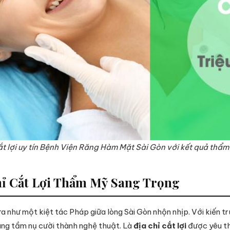
ắt lợi uy tín Bệnh Viện Răng Hàm Mặt Sài Gòn với kết quả thẩm 
Chỉ Cắt Lợi Thẩm Mỹ Sang Trọng
ra như một kiệt tác Pháp giữa lòng Sài Gòn nhộn nhịp. Với kiến t
âng tầm nụ cười thành nghệ thuật. Là
địa chỉ cắt lợi
được yêu thí