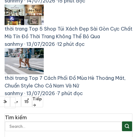
sanhmy
·
14/07/2026
·
15 phút đọc
thời trang
Top 5 Shop Túi Xách Đẹp Sài Gòn Cực Chất
Mà Tín Đồ Thời Trang Không Thể Bỏ Qua
sanhmy
·
13/07/2026
·
12 phút đọc
thời trang
Top 7 Cách Phối Đồ Mùa Hè Thoáng Mát,
Chuẩn Style Cho Cả Nam Và Nữ
sanhmy
·
13/07/2026
·
7 phút đọc
Tiếp
3
…
15
→
Tìm kiếm