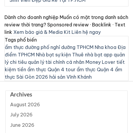
Sinh Viên Đẹp Giá Rẻ Tại TP.HCM
Dành cho doanh nghiệp
Muốn có mặt trong danh sách
review thời trang?
Sponsored review · Backlink · Text
link
Xem báo giá & Media Kit
Liên hệ ngay
Tags phổ biến
ẩm thực đường phố
nghỉ dưỡng
TPHCM
Nha khoa
Địa
điểm TPHCM
Nhà bạt sự kiện
Thuê nhà bạt
app quản
lý chi tiêu
quản lý tài chính cá nhân
Money Lover
tiết
kiệm tiền
ẩm thực Quận 4
tour ẩm thực Quận 4
ẩm
thực Sài Gòn 2026
hải sản Vĩnh Khánh
Archives
August 2026
July 2026
June 2026