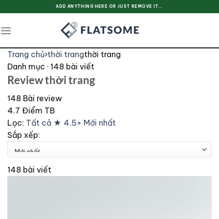
Skip
ADD ANYTHING HERE OR JUST REMOVE IT...
to
content
Trang chủ
›
thời trang
thời trang
Danh mục · 148 bài viết
Review thời trang
148
Bài review
4.7
Điểm TB
Lọc:
Tất cả
★ 4.5+
Mới nhất
Sắp xếp:
148 bài viết