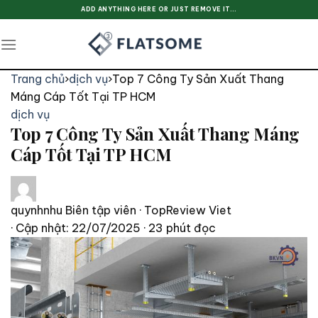
Skip
ADD ANYTHING HERE OR JUST REMOVE IT...
to
content
Trang chủ
›
dịch vụ
›
Top 7 Công Ty Sản Xuất Thang
Máng Cáp Tốt Tại TP HCM
dịch vụ
Top 7 Công Ty Sản Xuất Thang Máng
Cáp Tốt Tại TP HCM
quynhnhu
Biên tập viên · TopReview Viet
· Cập nhật: 22/07/2025
· 23 phút đọc