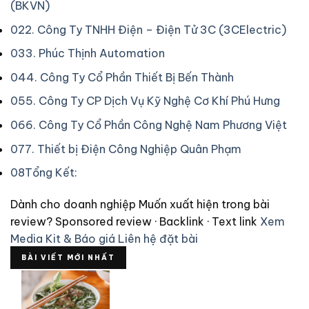
(BKVN)
02
2. Công Ty TNHH Điện – Điện Tử 3C (3CElectric)
03
3. Phúc Thịnh Automation
04
4. Công Ty Cổ Phần Thiết Bị Bến Thành
05
5. Công Ty CP Dịch Vụ Kỹ Nghệ Cơ Khí Phú Hưng
06
6. Công Ty Cổ Phần Công Nghệ Nam Phương Việt
07
7. Thiết bị Điện Công Nghiệp Quân Phạm
08
Tổng Kết:
Dành cho doanh nghiệp
Muốn xuất hiện trong bài
review?
Sponsored review · Backlink · Text link
Xem
Media Kit & Báo giá
Liên hệ đặt bài
BÀI VIẾT MỚI NHẤT