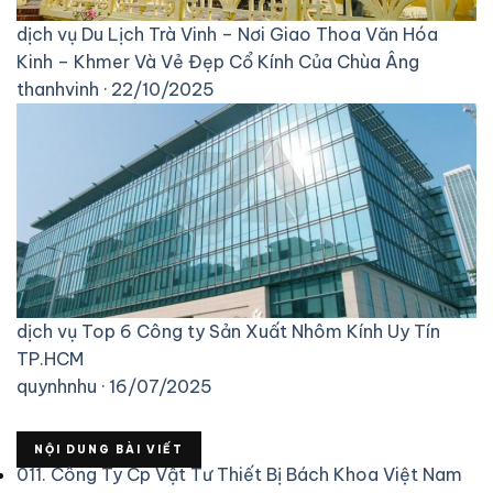
dịch vụ
Du Lịch Trà Vinh – Nơi Giao Thoa Văn Hóa
Kinh – Khmer Và Vẻ Đẹp Cổ Kính Của Chùa Âng
thanhvinh · 22/10/2025
dịch vụ
Top 6 Công ty Sản Xuất Nhôm Kính Uy Tín
TP.HCM
quynhnhu · 16/07/2025
NỘI DUNG BÀI VIẾT
01
1. Công Ty Cp Vật Tư Thiết Bị Bách Khoa Việt Nam