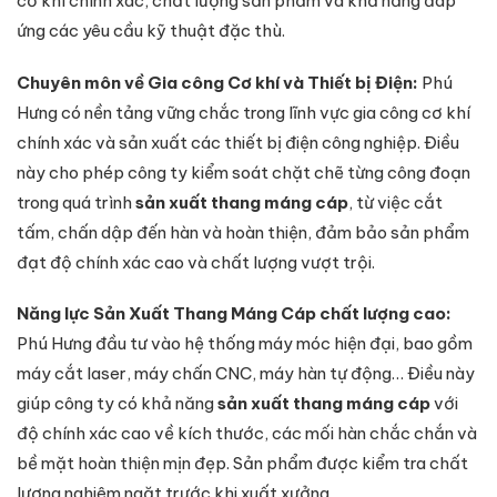
cơ khí chính xác, chất lượng sản phẩm và khả năng đáp
ứng các yêu cầu kỹ thuật đặc thù.
Chuyên môn về Gia công Cơ khí và Thiết bị Điện:
Phú
Hưng có nền tảng vững chắc trong lĩnh vực gia công cơ khí
chính xác và sản xuất các thiết bị điện công nghiệp. Điều
này cho phép công ty kiểm soát chặt chẽ từng công đoạn
trong quá trình
sản xuất thang máng cáp
, từ việc cắt
tấm, chấn dập đến hàn và hoàn thiện, đảm bảo sản phẩm
đạt độ chính xác cao và chất lượng vượt trội.
Năng lực Sản Xuất Thang Máng Cáp chất lượng cao:
Phú Hưng đầu tư vào hệ thống máy móc hiện đại, bao gồm
máy cắt laser, máy chấn CNC, máy hàn tự động… Điều này
giúp công ty có khả năng
sản xuất thang máng cáp
với
độ chính xác cao về kích thước, các mối hàn chắc chắn và
bề mặt hoàn thiện mịn đẹp. Sản phẩm được kiểm tra chất
lượng nghiêm ngặt trước khi xuất xưởng.