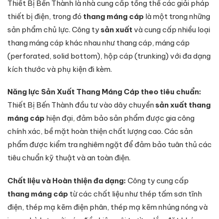
Thiết Bị Bến Thành là nhà cung cấp tổng thể các giải pháp
thiết bị điện, trong đó
thang máng cáp
là một trong những
sản phẩm chủ lực. Công ty
sản xuất
và cung cấp nhiều loại
thang máng cáp khác nhau như thang cáp, máng cáp
(perforated, solid bottom), hộp cáp (trunking) với đa dạng
kích thước và phụ kiện đi kèm.
Năng lực Sản Xuất Thang Máng Cáp theo tiêu chuẩn:
Thiết Bị Bến Thành đầu tư vào dây chuyền
sản xuất thang
máng cáp
hiện đại, đảm bảo sản phẩm được gia công
chính xác, bề mặt hoàn thiện chất lượng cao. Các sản
phẩm được kiểm tra nghiêm ngặt để đảm bảo tuân thủ các
tiêu chuẩn kỹ thuật và an toàn điện.
Chất liệu và Hoàn thiện đa dạng:
Công ty cung cấp
thang máng cáp
từ các chất liệu như thép tấm sơn tĩnh
điện, thép mạ kẽm điện phân, thép mạ kẽm nhúng nóng và