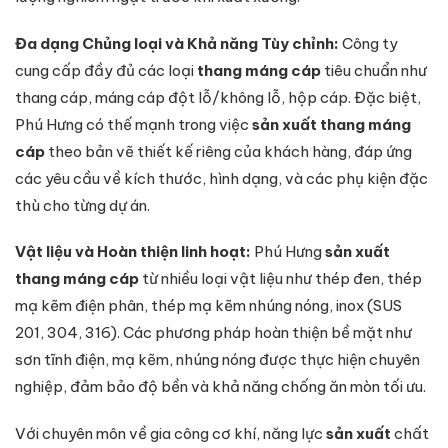
Đa dạng Chủng loại và Khả năng Tùy chỉnh:
Công ty
cung cấp đầy đủ các loại
thang máng cáp
tiêu chuẩn như
thang cáp, máng cáp đột lỗ/không lỗ, hộp cáp. Đặc biệt,
Phú Hưng có thế mạnh trong việc
sản xuất thang máng
cáp
theo bản vẽ thiết kế riêng của khách hàng, đáp ứng
các yêu cầu về kích thước, hình dạng, và các phụ kiện đặc
thù cho từng dự án.
Vật liệu và Hoàn thiện linh hoạt:
Phú Hưng
sản xuất
thang máng cáp
từ nhiều loại vật liệu như thép đen, thép
mạ kẽm điện phân, thép mạ kẽm nhúng nóng, inox (SUS
201, 304, 316). Các phương pháp hoàn thiện bề mặt như
sơn tĩnh điện, mạ kẽm, nhúng nóng được thực hiện chuyên
nghiệp, đảm bảo độ bền và khả năng chống ăn mòn tối ưu.
Với chuyên môn về gia công cơ khí, năng lực
sản xuất
chất