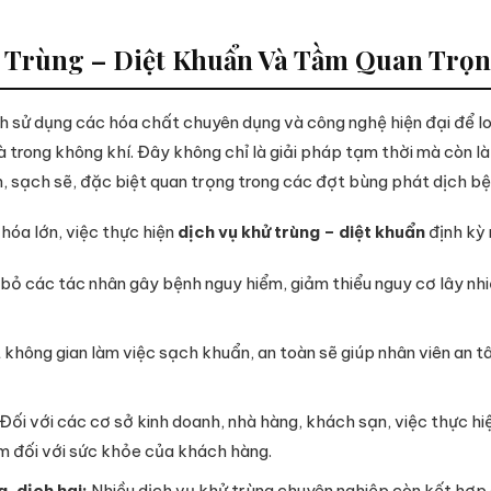
ử Trùng – Diệt Khuẩn Và Tầm Quan Trọ
nh sử dụng các hóa chất chuyên dụng và công nghệ hiện đại để lo
trong không khí. Đây không chỉ là giải pháp tạm thời mà còn là
n, sạch sẽ, đặc biệt quan trọng trong các đợt bùng phát dịch bệ
hóa lớn, việc thực hiện
dịch vụ khử trùng – diệt khuẩn
định kỳ m
 bỏ các tác nhân gây bệnh nguy hiểm, giảm thiểu nguy cơ lây nh
không gian làm việc sạch khuẩn, an toàn sẽ giúp nhân viên an t
Đối với các cơ sở kinh doanh, nhà hàng, khách sạn, việc thực hi
ệm đối với sức khỏe của khách hàng.
, dịch hại:
Nhiều dịch vụ khử trùng chuyên nghiệp còn kết hợp di