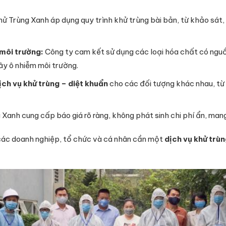
ử Trùng Xanh áp dụng quy trình khử trùng bài bản, từ khảo sát, 
 môi trường:
Công ty cam kết sử dụng các loại hóa chất có nguồ
ây ô nhiễm môi trường.
ịch vụ khử trùng – diệt khuẩn
cho các đối tượng khác nhau, từ 
Xanh cung cấp báo giá rõ ràng, không phát sinh chi phí ẩn, man
các doanh nghiệp, tổ chức và cá nhân cần một
dịch vụ khử trùn