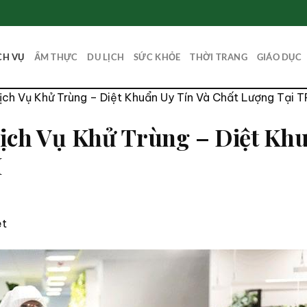
CH VỤ
ẨM THỰC
DU LỊCH
SỨC KHỎE
THỜI TRANG
GIÁO DỤC
ch Vụ Khử Trùng – Diệt Khuẩn Uy Tín Và Chất Lượng Tại 
ịch Vụ Khử Trùng – Diệt Khu
M
et