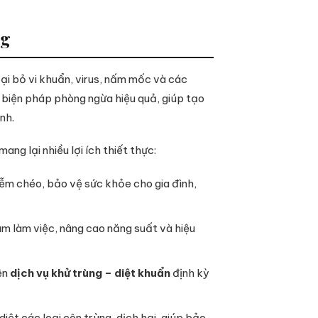
ng
ại bỏ vi khuẩn, virus, nấm mốc và các
 biện pháp phòng ngừa hiệu quả, giúp tạo
nh.
ang lại nhiều lợi ích thiết thực:
iễm chéo, bảo vệ sức khỏe cho gia đình,
âm làm việc, nâng cao năng suất và hiệu
ện
dịch vụ khử trùng – diệt khuẩn
định kỳ
ệt các loại côn trùng, dịch hại, giúp bảo