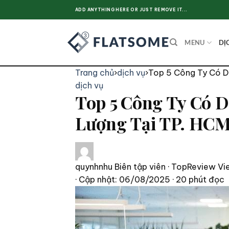
Skip
ADD ANYTHING HERE OR JUST REMOVE IT...
to
content
MENU
DỊ
Trang chủ
›
dịch vụ
›
Top 5 Công Ty Có Dị
dịch vụ
Top 5 Công Ty Có D
Lượng Tại TP. HC
quynhnhu
Biên tập viên · TopReview Vi
· Cập nhật: 06/08/2025
· 20 phút đọc