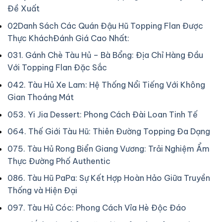
Đề Xuất
02
Danh Sách Các Quán Đậu Hũ Topping Flan Được
Thực KháchĐánh Giá Cao Nhất:
03
1. Gánh Chè Tàu Hủ – Bà Bổng: Địa Chỉ Hàng Đầu
Với Topping Flan Đặc Sắc
04
2. Tàu Hủ Xe Lam: Hệ Thống Nổi Tiếng Với Không
Gian Thoáng Mát
05
3. Yi Jia Dessert: Phong Cách Đài Loan Tinh Tế
06
4. Thế Giới Tàu Hũ: Thiên Đường Topping Đa Dạng
07
5. Tàu Hủ Rong Biển Giang Vương: Trải Nghiệm Ẩm
Thực Đường Phố Authentic
08
6. Tàu Hũ PaPa: Sự Kết Hợp Hoàn Hảo Giữa Truyền
Thống và Hiện Đại
09
7. Tàu Hủ Cóc: Phong Cách Vỉa Hè Độc Đáo