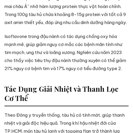
mai châu Á” nhờ hàm lượng protein thực vật hoàn chỉnh.
Trong 100g tàu hủ chứa khoảng 8-15g protein với tất cả 9
axit amin thiết yếu, đáp ứng nhu cầu dinh dưỡng hàng ngày.
Isoflavone trong đậu nành có tác dụng chống oxy hóa
mạnh mẽ, giúp giảm nguy cơ mắc các bệnh mãn tính như
tim mạch, ung thư và loãng xương. Nghiên cứu năm 2023
cho thấy việc tiêu thụ đậu nành thường xuyên có thể giảm
21% nguy cơ bệnh tim và 17% nguy cơ tiểu đường type 2.
Tác Dụng Giải Nhiệt và Thanh Lọc
Cơ Thể
Theo Đông y truyền thống, tàu hủ có tính mát, giúp thanh
nhiệt và giải độc hiệu quả. Trong khí hậu nhiệt đới của
TP.HCM, món tàu hủ lạnh với topping flan trở thành lựa