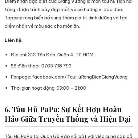
Điểm nhấn đặc biệt của Giang Vương là món tàu hủ flan hai
tầng, được trình bày đẹp mắt và có hương vị độc đáo.
Topping rong biển bổ sung thêm giá trị dinh dưỡng và tạo
điểm nhấn về màu sắc cho món ăn.
Liên hệ:
Địa chỉ: 313 Tôn Đản, Quận 4, TP.HCM
Số điện thoại: 0703 718 793
Fanpage: facebook.com/TauHuRongBienGiangVuong
Thời gian hoạt động: 09:00 – 21:00
6. Tàu Hũ PaPa: Sự Kết Hợp Hoàn
Hảo Giữa Truyền Thống và Hiện Đại
Tàu Hũ PaPa tại Quận Gò Vấp nổi bật với việc cung cấp cả