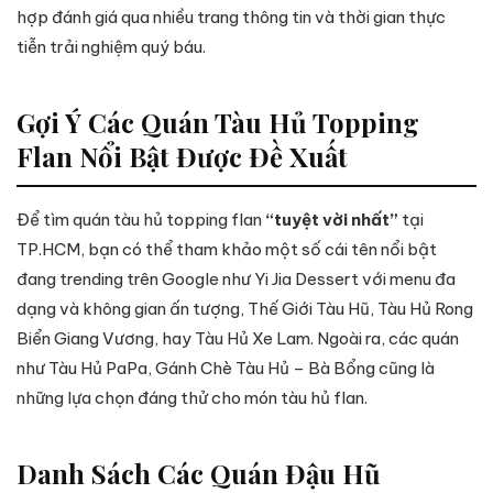
hợp đánh giá qua nhiều trang thông tin và thời gian thực
tiễn trải nghiệm quý báu.
Gợi Ý Các Quán Tàu Hủ Topping
Flan Nổi Bật Được Đề Xuất
Để tìm quán tàu hủ topping flan
“tuyệt vời nhất”
tại
TP.HCM, bạn có thể tham khảo một số cái tên nổi bật
đang trending trên Google như Yi Jia Dessert với menu đa
dạng và không gian ấn tượng, Thế Giới Tàu Hũ, Tàu Hủ Rong
Biển Giang Vương, hay Tàu Hủ Xe Lam. Ngoài ra, các quán
như Tàu Hủ PaPa, Gánh Chè Tàu Hủ – Bà Bổng cũng là
những lựa chọn đáng thử cho món tàu hủ flan.
Danh Sách Các Quán Đậu Hũ