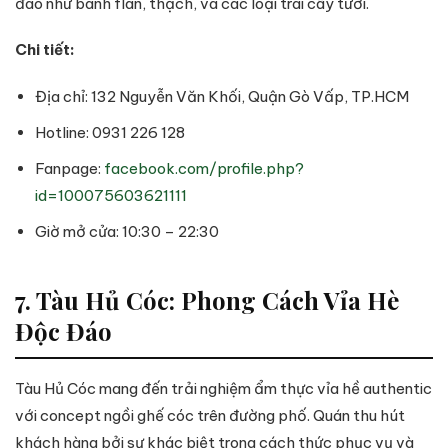
đáo như bánh flan, thạch, và các loại trái cây tươi.
Chi tiết:
Địa chỉ: 132 Nguyễn Văn Khối, Quận Gò Vấp, TP.HCM
Hotline: 0931 226 128
Fanpage:
facebook.com/profile.php?
id=100075603621111
Giờ mở cửa: 10:30 – 22:30
7. Tàu Hủ Cóc: Phong Cách Vỉa Hè
Độc Đáo
Tàu Hủ Cóc mang đến trải nghiệm ẩm thực vỉa hề authentic
với concept ngồi ghế cóc trên đường phố. Quán thu hút
khách hàng bởi sự khác biệt trong cách thức phục vụ và