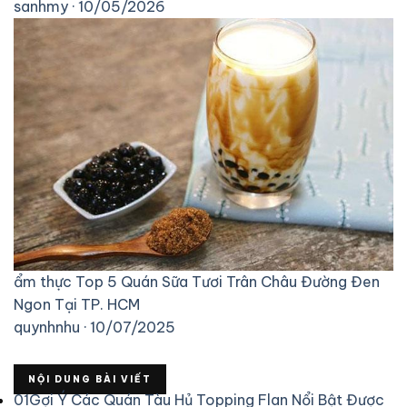
sanhmy · 10/05/2026
ẩm thực
Top 5 Quán Sữa Tươi Trân Châu Đường Đen
Ngon Tại TP. HCM
quynhnhu · 10/07/2025
NỘI DUNG BÀI VIẾT
01
Gợi Ý Các Quán Tàu Hủ Topping Flan Nổi Bật Được