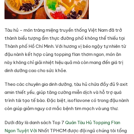
Tàu hủ – món tráng miệng truyền thống Việt Nam đã trở
thành biểu tượng ẩm thực đường phố không thể thiếu tại
Thành phố Hồ Chí Minh. Với hương vị béo ngậy tự nhiên từ
đậu nành kết hợp cùng topping flan thơm ngon, món ăn
này không chỉ giải nhiệt hiệu quả mà còn mang đến giá trị
dinh dưỡng cao cho sức khỏe.
Theo các chuyên gia dinh dưỡng, tàu hủ chứa đầy đủ 9 axit
amin thiết yếu, giúp tăng cường miễn dịch và hỗ trợ quá
trình tái tạo tế bào. Đặc biệt, isoflavone có trong đậu nành
còn giúp giảm nguy cơ mắc bệnh tim mạch và ung thư.
Dưới đây là danh sách Top 7
Quán Tàu Hủ Topping Flan
Ngon Tuyệt Vời
Nhất TPHCM được đội ngũ chúng tôi tổng