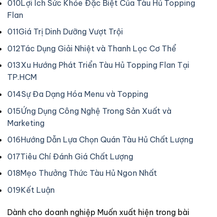
010
Lợi Ích Sức Khỏe Đặc Biệt Của Tàu Hủ Topping
Flan
011
Giá Trị Dinh Dưỡng Vượt Trội
012
Tác Dụng Giải Nhiệt và Thanh Lọc Cơ Thể
013
Xu Hướng Phát Triển Tàu Hủ Topping Flan Tại
TP.HCM
014
Sự Đa Dạng Hóa Menu và Topping
015
Ứng Dụng Công Nghệ Trong Sản Xuất và
Marketing
016
Hướng Dẫn Lựa Chọn Quán Tàu Hủ Chất Lượng
017
Tiêu Chí Đánh Giá Chất Lượng
018
Mẹo Thưởng Thức Tàu Hủ Ngon Nhất
019
Kết Luận
Dành cho doanh nghiệp
Muốn xuất hiện trong bài