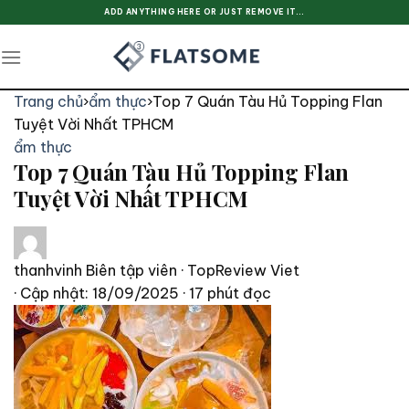
Skip
ADD ANYTHING HERE OR JUST REMOVE IT...
to
content
Trang chủ
›
ẩm thực
›
Top 7 Quán Tàu Hủ Topping Flan
Tuyệt Vời Nhất TPHCM
ẩm thực
Top 7 Quán Tàu Hủ Topping Flan
Tuyệt Vời Nhất TPHCM
thanhvinh
Biên tập viên · TopReview Viet
· Cập nhật: 18/09/2025
· 17 phút đọc