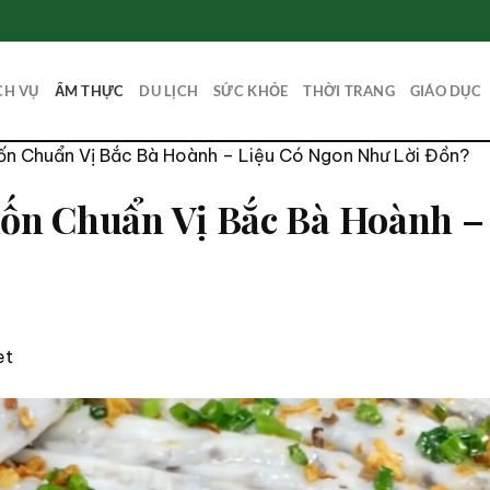
CH VỤ
ẨM THỰC
DU LỊCH
SỨC KHỎE
THỜI TRANG
GIÁO DỤC
n Chuẩn Vị Bắc Bà Hoành – Liệu Có Ngon Như Lời Đồn?
n Chuẩn Vị Bắc Bà Hoành –
et