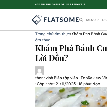
Skip
ADD ANYTHING HERE OR JUST REMOVE IT...
to
content
MENU
DỊ
Trang chủ
›
ẩm thực
›
Khám Phá Bánh Cuố
ẩm thực
Khám Phá Bánh Cuố
Lời Đồn?
thanhvinh
Biên tập viên · TopReview Vi
· Cập nhật: 21/11/2025
· 18 phút đọc