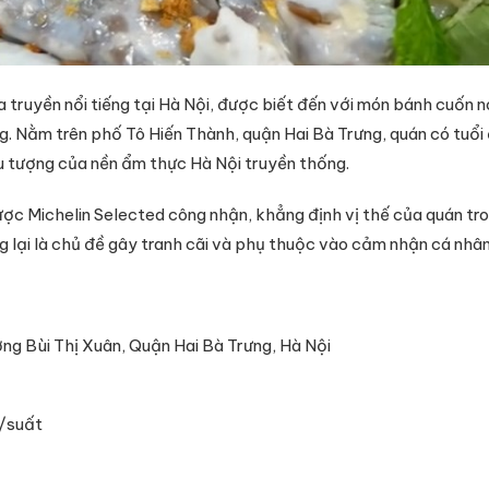
 truyền nổi tiếng tại Hà Nội, được biết đến với món bánh cuốn 
g. Nằm trên phố Tô Hiến Thành, quận Hai Bà Trưng, quán có tuổi
u tượng của nền ẩm thực Hà Nội truyền thống.
 Michelin Selected công nhận, khẳng định vị thế của quán tron
 lại là chủ đề gây tranh cãi và phụ thuộc vào cảm nhận cá nhâ
g Bùi Thị Xuân, Quận Hai Bà Trưng, Hà Nội
/suất