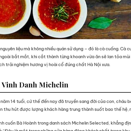
guyên liệu mà không nhiều quán sử dụng – đó là cà cuống. Cà c
 ngoài bắt mắt, khi cắt thành từng khoanh vừa ăn sẽ lan tỏa m
h trải nghiệm hương vị hoài cổ đúng chất Hà Nội xưa.
à Vinh Danh Michelin
ăm 14 tuổi, cứ thế đến nay đã truyền sang đời của con, cháu bà 
n thu hút được lượng khách hàng trung thành suốt bao thế hệ, n
nh cuốn Bà Hoành trong danh sách Michelin Selected, khẳng đị
tả: “Đây là một trong những cửa hàng đông khách nhất trong kh