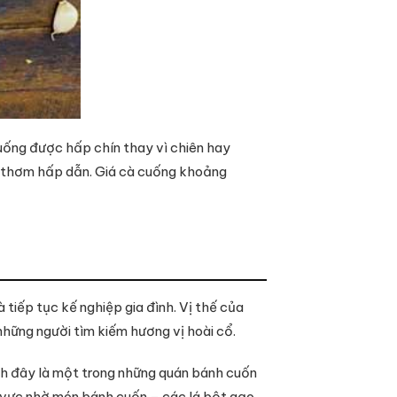
uống được hấp chín thay vì chiên hay
ùi thơm hấp dẫn. Giá cà cuống khoảng
tiếp tục kế nghiệp gia đình. Vị thế của
hững người tìm kiếm hương vị hoài cổ.
nh đây là một trong những quán bánh cuốn
u vực nhờ món bánh cuốn – các lá bột gạo