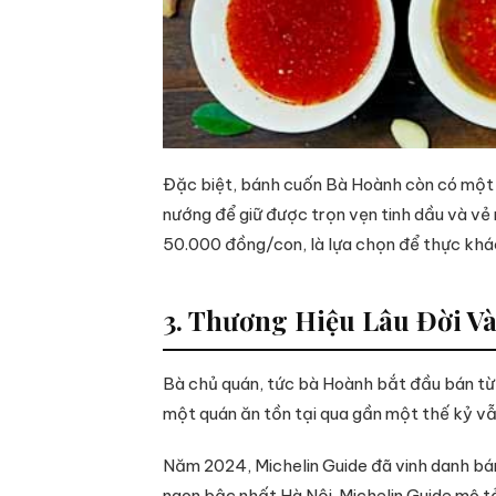
Đặc biệt, bánh cuốn Bà Hoành còn có một n
nướng để giữ được trọn vẹn tinh dầu và vẻ
50.000 đồng/con, là lựa chọn để thực khác
3. Thương Hiệu Lâu Đời V
Bà chủ quán, tức bà Hoành bắt đầu bán từ n
một quán ăn tồn tại qua gần một thế kỷ vẫ
Năm 2024, Michelin Guide đã vinh danh bá
ngon bậc nhất Hà Nội. Michelin Guide mô 