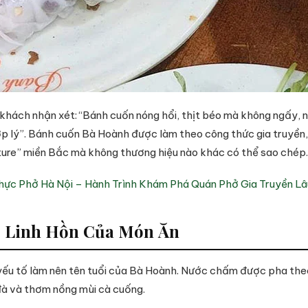
c khách nhận xét: “Bánh cuốn nóng hổi, thịt béo mà không ngấy, 
ợp lý”. Bánh cuốn Bà Hoành được làm theo công thức gia truyền,
ture” miền Bắc mà không thương hiệu nào khác có thể sao chép.
ực Phở Hà Nội – Hành Trình Khám Phá Quán Phở Gia Truyền Lâ
– Linh Hồn Của Món Ăn
yếu tố làm nên tên tuổi của Bà Hoành. Nước chấm được pha the
đà và thơm nồng mùi cà cuống.