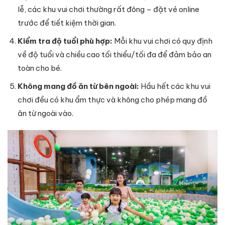
lễ, các khu vui chơi thường rất đông – đặt vé online
trước để tiết kiệm thời gian.
Kiểm tra độ tuổi phù hợp:
Mỗi khu vui chơi có quy định
về độ tuổi và chiều cao tối thiểu/tối đa để đảm bảo an
toàn cho bé.
Không mang đồ ăn từ bên ngoài:
Hầu hết các khu vui
chơi đều có khu ẩm thực và không cho phép mang đồ
ăn từ ngoài vào.