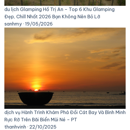
du lịch
Glamping Hồ Trị An – Top 6 Khu Glamping
Đẹp, Chill Nhất 2026 Bạn Không Nên Bỏ Lỡ
sanhmy · 19/05/2026
dịch vụ
Hành Trình Khám Phá Đồi Cát Bay Và Bình Minh
Rực Rỡ Trên Bãi Biển Mũi Né – PT
thanhvinh · 22/10/2025