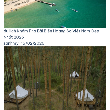
du lịch
Khám Phá Bãi Biển Hoang Sơ Việt Nam Đẹp
Nhất 2026
sanhmy · 15/02/2026