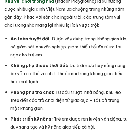
Khu vui chơi trong nhà
(Indoor Playground) là xu hướng
được nhiều gia đình Việt Nam ưa chuộng trong những năm
gần đây. Khác với sân chơi ngoài trời, các trung tâm vui
chơi trong nhà mang lại nhiều lợi ích vượt trội:
An toàn tuyệt đối:
Được xây dựng trong không gian kín,
có giám sát chuyên nghiệp, giảm thiểu tối đa rủi ro tai
nạn cho trẻ em.
Không phụ thuộc thời tiết:
Dù trời mưa hay nắng nóng,
bé vẫn có thể vui chơi thoải mái trong không gian điều
hòa mát lạnh.
Phong phú trò chơi:
Từ cầu trượt, nhà bóng, khu leo
trèo đến các trò chơi điện tử giáo dục – tất cả trong
một không gian.
Phát triển kỹ năng:
Trẻ em được rèn luyện vận động, tư
duy sáng tạo và kỹ năng giao tiếp xã hội.