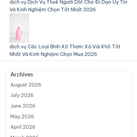
dịch vụ
Dịch Vụ Thuê Người Dắt Chó Đi Dạo Uy Tín
Và Kinh Nghiệm Chọn Tốt Nhất 2026
dịch vụ
Các Loại Bình Xịt Thơm Xả Vải Khô Tốt
Nhất Và Kinh Nghiệm Chọn Mua 2026
Archives
August 2026
July 2026
June 2026
May 2026
April 2026