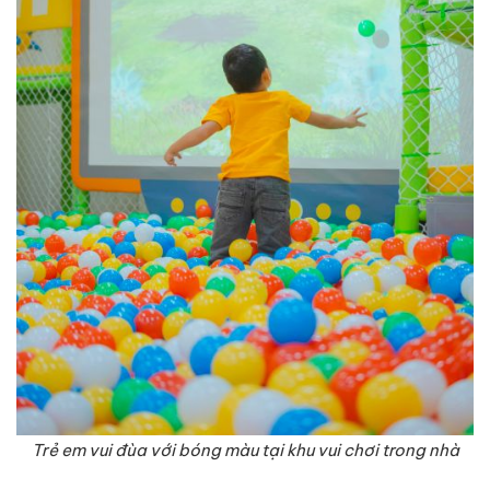
Trẻ em vui đùa với bóng màu tại khu vui chơi trong nhà