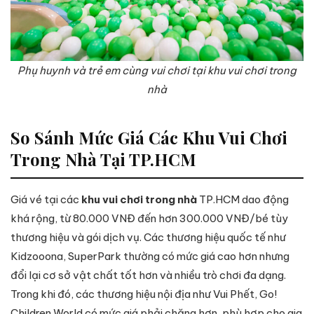
Phụ huynh và trẻ em cùng vui chơi tại khu vui chơi trong
nhà
So Sánh Mức Giá Các Khu Vui Chơi
Trong Nhà Tại TP.HCM
Giá vé tại các
khu vui chơi trong nhà
TP.HCM dao động
khá rộng, từ 80.000 VNĐ đến hơn 300.000 VNĐ/bé tùy
thương hiệu và gói dịch vụ. Các thương hiệu quốc tế như
Kidzooona, SuperPark thường có mức giá cao hơn nhưng
đổi lại cơ sở vật chất tốt hơn và nhiều trò chơi đa dạng.
Trong khi đó, các thương hiệu nội địa như Vui Phết, Go!
Children World có mức giá phải chăng hơn, phù hợp cho gia