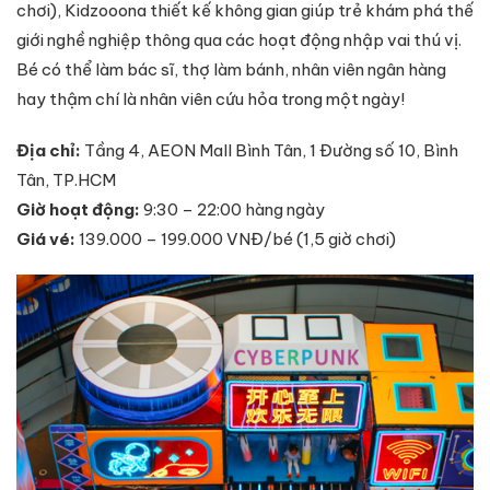
chơi), Kidzooona thiết kế không gian giúp trẻ khám phá thế
giới nghề nghiệp thông qua các hoạt động nhập vai thú vị.
Bé có thể làm bác sĩ, thợ làm bánh, nhân viên ngân hàng
hay thậm chí là nhân viên cứu hỏa trong một ngày!
Địa chỉ:
Tầng 4, AEON Mall Bình Tân, 1 Đường số 10, Bình
Tân, TP.HCM
Giờ hoạt động:
9:30 – 22:00 hàng ngày
Giá vé:
139.000 – 199.000 VNĐ/bé (1,5 giờ chơi)