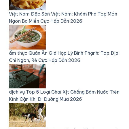
Việt Nam
Đặc Sản Việt Nam: Khám Phá Top Món
Ngon Ba Miền Cực Hấp Dẫn 2026
ẩm thực
Quán Ăn Giá Hợp Lý Bình Thạnh: Top Địa
Chỉ Ngon, Rẻ Cực Hấp Dẫn 2026
dịch vụ
Top 5 Loại Chai Xịt Chống Bám Nước Trên
Kính Cận Khi Đi Đường Mưa 2026