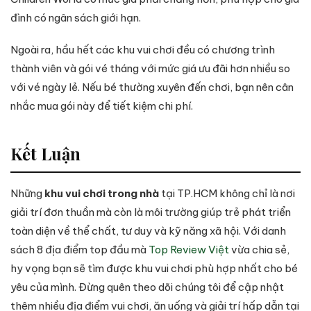
đình có ngân sách giới hạn.
Ngoài ra, hầu hết các khu vui chơi đều có chương trình
thành viên và gói vé tháng với mức giá ưu đãi hơn nhiều so
với vé ngày lẻ. Nếu bé thường xuyên đến chơi, bạn nên cân
nhắc mua gói này để tiết kiệm chi phí.
Kết Luận
Những
khu vui chơi trong nhà
tại TP.HCM không chỉ là nơi
giải trí đơn thuần mà còn là môi trường giúp trẻ phát triển
toàn diện về thể chất, tư duy và kỹ năng xã hội. Với danh
sách 8 địa điểm top đầu mà
Top Review Việt
vừa chia sẻ,
hy vọng bạn sẽ tìm được khu vui chơi phù hợp nhất cho bé
yêu của mình. Đừng quên theo dõi chúng tôi để cập nhật
thêm nhiều địa điểm vui chơi, ăn uống và giải trí hấp dẫn tại