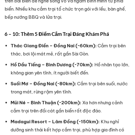
trên bãi biển để nghe sóng vỗ và ngắm bình minh từ phía
biển. Nhiều khu cắm trại tổ chức trọn gói với lều, bàn ghế,
bếp nướng BBQ và lửa trại.
6 – 10: Thêm 5 Điểm Cắm Trại Đáng Khám Phá
Thác Giang Điền – Đồng Nai (~60km):
Cắm trại bên
thác, bơi lội mát mẻ, rất gần Sài Gòn.
Hồ Dầu Tiếng – Bình Dương (~70km):
Hồ nhân tạo lớn,
không gian yên tĩnh, ít người biết đến.
Suối Mơ – Đồng Nai (~80km):
Cắm trại bên suối, nước
trong mát, rừng rậm yên tĩnh.
Mũi Né – Bình Thuận (~200km):
Xa hơn nhưng cảnh
cắm trại trên đồi cát gần biển rất độc đáo.
Madagui Resort – Lâm Đồng (~150km):
Khu nghỉ
dưỡng sinh thái kết hợp cắm trại, phù hợp gia đình có