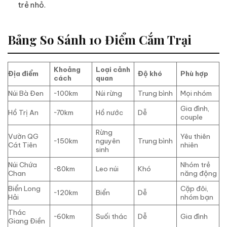
trẻ nhỏ.
Bảng So Sánh 10 Điểm Cắm Trại
Khoảng
Loại cảnh
Địa điểm
Độ khó
Phù hợp
cách
quan
Núi Bà Đen
~100km
Núi rừng
Trung bình
Mọi nhóm
Gia đình,
Hồ Trị An
~70km
Hồ nước
Dễ
couple
Rừng
Vườn QG
Yêu thiên
~150km
nguyên
Trung bình
Cát Tiên
nhiên
sinh
Núi Chứa
Nhóm trẻ
~80km
Leo núi
Khó
Chan
năng động
Biển Long
Cặp đôi,
~120km
Biển
Dễ
Hải
nhóm bạn
Thác
~60km
Suối thác
Dễ
Gia đình
Giang Điền