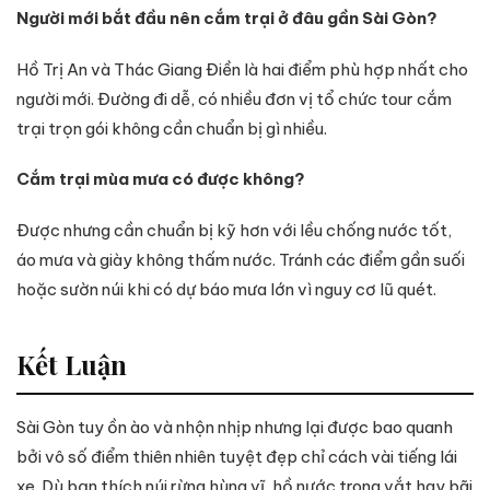
Người mới bắt đầu nên cắm trại ở đâu gần Sài Gòn?
Hồ Trị An và Thác Giang Điền là hai điểm phù hợp nhất cho
người mới. Đường đi dễ, có nhiều đơn vị tổ chức tour cắm
trại trọn gói không cần chuẩn bị gì nhiều.
Cắm trại mùa mưa có được không?
Được nhưng cần chuẩn bị kỹ hơn với lều chống nước tốt,
áo mưa và giày không thấm nước. Tránh các điểm gần suối
hoặc sườn núi khi có dự báo mưa lớn vì nguy cơ lũ quét.
Kết Luận
Sài Gòn tuy ồn ào và nhộn nhịp nhưng lại được bao quanh
bởi vô số điểm thiên nhiên tuyệt đẹp chỉ cách vài tiếng lái
xe. Dù bạn thích núi rừng hùng vĩ, hồ nước trong vắt hay bãi