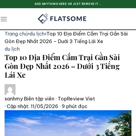
Skip
ADD ANYTHING HERE OR JUST REMOVE IT...
to
content
Trang chủ
›
du lịch
›
Top 10 Địa Điểm Cắm Trại Gần Sài
Gòn Đẹp Nhất 2026 – Dưới 3 Tiếng Lái Xe
du lịch
Top 10 Địa Điểm Cắm Trại Gần Sài
Gòn Đẹp Nhất 2026 – Dưới 3 Tiếng
Lái Xe
sanhmy
Biên tập viên · TopReview Viet
· Cập nhật: 11/05/2026
· 9 phút đọc