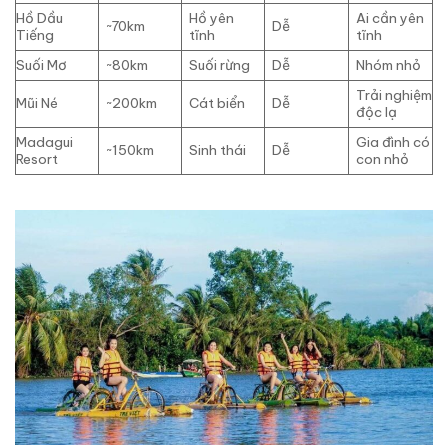
Hồ Dầu
Hồ yên
Ai cần yên
~70km
Dễ
Tiếng
tĩnh
tĩnh
Suối Mơ
~80km
Suối rừng
Dễ
Nhóm nhỏ
Trải nghiệm
Mũi Né
~200km
Cát biển
Dễ
độc lạ
Madagui
Gia đình có
~150km
Sinh thái
Dễ
Resort
con nhỏ