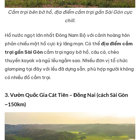
Cắm trại bên bờ hồ, địa điểm cắm trại gần Sài Gòn cực
chill.
Hồ nước ngọt lớn nhất Đông Nam Bộ với cảnh hoàng hôn
phản chiếu mặt hồ cực kỳ lãng mạn. Có thể
địa điểm cắm
trại gần Sài Gòn
cắm trại ngay bờ hồ, câu cá, chèo
thuyền kayak và ngủ lều ngắm sao. Nhiều đơn vị tổ chức
glamping tại đây với lều đã dựng sẵn, phù hợp người không
có nhiều đồ cắm trại.
3. Vườn Quốc Gia Cát Tiên – Đồng Nai (cách Sài Gòn
~150km)