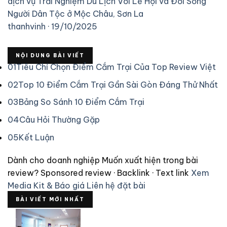
dịch vụ
Trải Nghiệm Du Lịch Với Lễ Hội và Đời Sống
Người Dân Tộc ở Mộc Châu, Sơn La
thanhvinh · 19/10/2025
NỘI DUNG BÀI VIẾT
01
Tiêu Chí Chọn Điểm Cắm Trại Của Top Review Việt
02
Top 10 Điểm Cắm Trại Gần Sài Gòn Đáng Thử Nhất
03
Bảng So Sánh 10 Điểm Cắm Trại
04
Câu Hỏi Thường Gặp
05
Kết Luận
Dành cho doanh nghiệp
Muốn xuất hiện trong bài
review?
Sponsored review · Backlink · Text link
Xem
Media Kit & Báo giá
Liên hệ đặt bài
BÀI VIẾT MỚI NHẤT