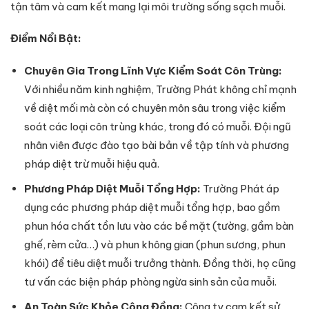
tận tâm và cam kết mang lại môi trường sống sạch muỗi.
Điểm Nổi Bật:
Chuyên Gia Trong Lĩnh Vực Kiểm Soát Côn Trùng:
Với nhiều năm kinh nghiệm, Trường Phát không chỉ mạnh
về diệt mối mà còn có chuyên môn sâu trong việc kiểm
soát các loại côn trùng khác, trong đó có muỗi. Đội ngũ
nhân viên được đào tạo bài bản về tập tính và phương
pháp diệt trừ muỗi hiệu quả.
Phương Pháp Diệt Muỗi Tổng Hợp:
Trường Phát áp
dụng các phương pháp diệt muỗi tổng hợp, bao gồm
phun hóa chất tồn lưu vào các bề mặt (tường, gầm bàn
ghế, rèm cửa…) và phun không gian (phun sương, phun
khói) để tiêu diệt muỗi trưởng thành. Đồng thời, họ cũng
tư vấn các biện pháp phòng ngừa sinh sản của muỗi.
An Toàn Sức Khỏe Cộng Đồng:
Công ty cam kết sử