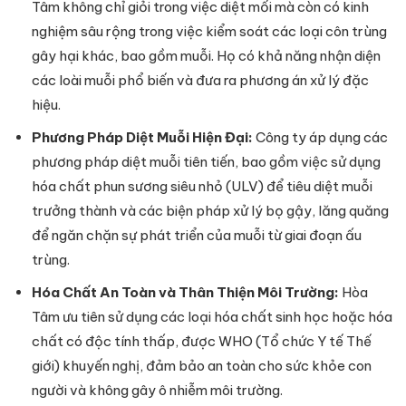
Tâm không chỉ giỏi trong việc diệt mối mà còn có kinh
nghiệm sâu rộng trong việc kiểm soát các loại côn trùng
gây hại khác, bao gồm muỗi. Họ có khả năng nhận diện
các loài muỗi phổ biến và đưa ra phương án xử lý đặc
hiệu.
Phương Pháp Diệt Muỗi Hiện Đại:
Công ty áp dụng các
phương pháp diệt muỗi tiên tiến, bao gồm việc sử dụng
hóa chất phun sương siêu nhỏ (ULV) để tiêu diệt muỗi
trưởng thành và các biện pháp xử lý bọ gậy, lăng quăng
để ngăn chặn sự phát triển của muỗi từ giai đoạn ấu
trùng.
Hóa Chất An Toàn và Thân Thiện Môi Trường:
Hòa
Tâm ưu tiên sử dụng các loại hóa chất sinh học hoặc hóa
chất có độc tính thấp, được WHO (Tổ chức Y tế Thế
giới) khuyến nghị, đảm bảo an toàn cho sức khỏe con
người và không gây ô nhiễm môi trường.