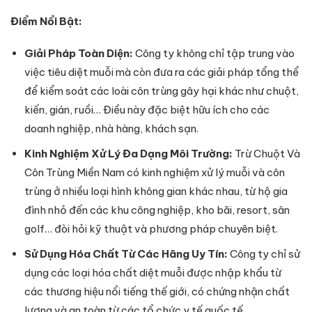
Điểm Nổi Bật:
Giải Pháp Toàn Diện:
Công ty không chỉ tập trung vào
việc tiêu diệt muỗi mà còn đưa ra các giải pháp tổng thể
để kiểm soát các loài côn trùng gây hại khác như chuột,
kiến, gián, ruồi… Điều này đặc biệt hữu ích cho các
doanh nghiệp, nhà hàng, khách sạn.
Kinh Nghiệm Xử Lý Đa Dạng Môi Trường:
Trừ Chuột Và
Côn Trùng Miền Nam có kinh nghiệm xử lý muỗi và côn
trùng ở nhiều loại hình không gian khác nhau, từ hộ gia
đình nhỏ đến các khu công nghiệp, kho bãi, resort, sân
golf… đòi hỏi kỹ thuật và phương pháp chuyên biệt.
Sử Dụng Hóa Chất Từ Các Hãng Uy Tín:
Công ty chỉ sử
dụng các loại hóa chất diệt muỗi được nhập khẩu từ
các thương hiệu nổi tiếng thế giới, có chứng nhận chất
lượng và an toàn từ các tổ chức y tế quốc tế.