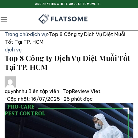
Skip
ADD ANYTHING HERE OR JUST REMOVE IT...
to
content
Trang chủ
›
dịch vụ
›
Top 8 Công ty Dịch Vụ Diệt Muỗi
Tốt Tại TP. HCM
dịch vụ
Top 8 Công ty Dịch Vụ Diệt Muỗi Tốt
Tại TP. HCM
quynhnhu
Biên tập viên · TopReview Viet
· Cập nhật: 16/07/2025
· 25 phút đọc