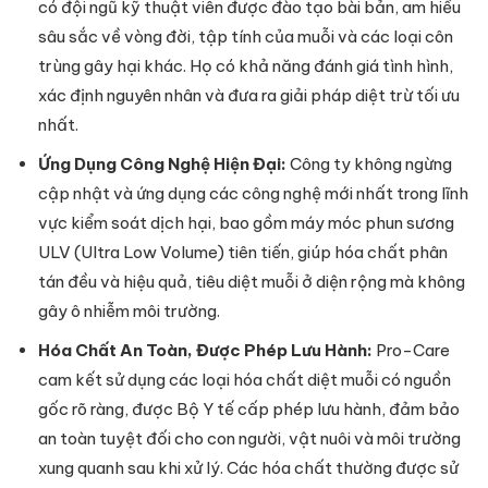
có đội ngũ kỹ thuật viên được đào tạo bài bản, am hiểu
sâu sắc về vòng đời, tập tính của muỗi và các loại côn
trùng gây hại khác. Họ có khả năng đánh giá tình hình,
xác định nguyên nhân và đưa ra giải pháp diệt trừ tối ưu
nhất.
Ứng Dụng Công Nghệ Hiện Đại:
Công ty không ngừng
cập nhật và ứng dụng các công nghệ mới nhất trong lĩnh
vực kiểm soát dịch hại, bao gồm máy móc phun sương
ULV (Ultra Low Volume) tiên tiến, giúp hóa chất phân
tán đều và hiệu quả, tiêu diệt muỗi ở diện rộng mà không
gây ô nhiễm môi trường.
Hóa Chất An Toàn, Được Phép Lưu Hành:
Pro-Care
cam kết sử dụng các loại hóa chất diệt muỗi có nguồn
gốc rõ ràng, được Bộ Y tế cấp phép lưu hành, đảm bảo
an toàn tuyệt đối cho con người, vật nuôi và môi trường
xung quanh sau khi xử lý. Các hóa chất thường được sử