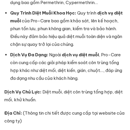
dụng bao gồm Permethrin, Cypermethrin…
Quy Trình Diệt Muỗi Khoa Học:
Quy trình
dịch vụ diệt
muỗi
của Pro-Care bao gồm khảo sát, lên kế hoạch,
phun tồn lưu, phun không gian, kiểm tra và bảo hành.
Điều này đảm bảo hiệu quả diệt muỗi toàn diện và ngăn
chặn sự quay trở lại của chúng.
Dịch Vụ Đa Dạng:
Ngoài
dịch vụ diệt muỗi
, Pro-Care
còn cung cấp các giải pháp kiểm soát côn trùng tổng
hợp khác như diệt mối, diệt kiến, gián, chuột…, đáp ứng
đa dạng nhu cầu của khách hàng.
Dịch Vụ Chủ Lực:
Diệt muỗi, diệt côn trùng tổng hợp, diệt
mối, khử khuẩn.
Địa Chỉ:
(Thông tin chi tiết được cung cấp tại website của
công ty)