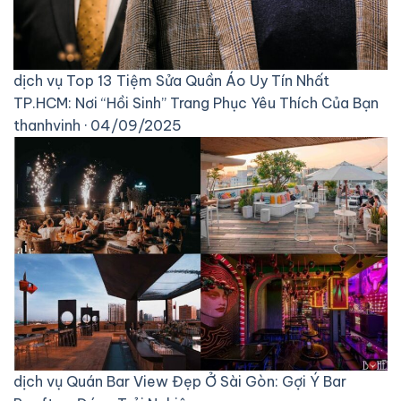
dịch vụ
Top 13 Tiệm Sửa Quần Áo Uy Tín Nhất
TP.HCM: Nơi “Hồi Sinh” Trang Phục Yêu Thích Của Bạn
thanhvinh · 04/09/2025
dịch vụ
Quán Bar View Đẹp Ở Sài Gòn: Gợi Ý Bar