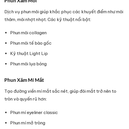
Phun Xăm Môi
Dịch vụ phun môi giúp khắc phục các khuyết điểm như môi
thâm, môi nhợt nhạt. Các kỹ thuật nổi bật:
Phun môi collagen
Phun môi tế bào gốc
Kỹ thuật Light Lip
Phun môi lụa bóng
Phun Xăm Mí Mắt
Tạo đường viền mí mắt sắc nét, giúp đôi mắt trở nên to
tròn và quyến rũ hơn:
Phun mí eyeliner classic
Phun mí mở tròng