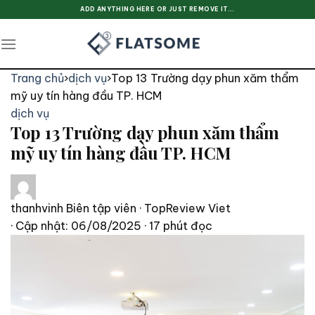
Skip
ADD ANYTHING HERE OR JUST REMOVE IT...
to
content
Trang chủ
›
dịch vụ
›
Top 13 Trường dạy phun xăm thẩm
mỹ uy tín hàng đầu TP. HCM
dịch vụ
Top 13 Trường dạy phun xăm thẩm
mỹ uy tín hàng đầu TP. HCM
thanhvinh
Biên tập viên · TopReview Viet
· Cập nhật: 06/08/2025
· 17 phút đọc