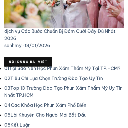
dịch vụ
Các Bước Chuẩn Bị Đám Cưới Đầy Đủ Nhất
2026
sanhmy · 18/01/2026
NỘI DUNG BÀI VIẾT
01
Tại Sao Nên Học Phun Xăm Thẩm Mỹ Tại TP.HCM?
02
Tiêu Chí Lựa Chọn Trường Đào Tạo Uy Tín
03
Top 13 Trường Đào Tạo Phun Xăm Thẩm Mỹ Uy Tín
Nhất TP.HCM
04
Các Khóa Học Phun Xăm Phổ Biến
05
Lời Khuyên Cho Người Mới Bắt Đầu
06
Kết Luận