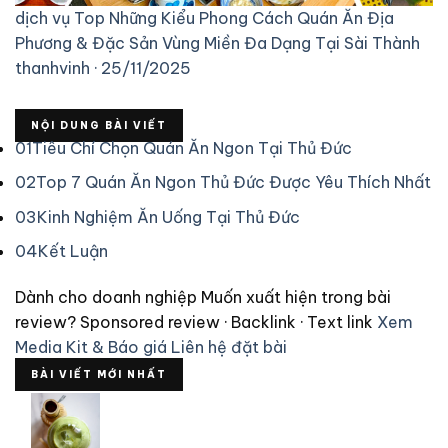
dịch vụ
Top Những Kiểu Phong Cách Quán Ăn Địa
Phương & Đặc Sản Vùng Miền Đa Dạng Tại Sài Thành
thanhvinh · 25/11/2025
NỘI DUNG BÀI VIẾT
01
Tiêu Chí Chọn Quán Ăn Ngon Tại Thủ Đức
02
Top 7 Quán Ăn Ngon Thủ Đức Được Yêu Thích Nhất
03
Kinh Nghiệm Ăn Uống Tại Thủ Đức
04
Kết Luận
Dành cho doanh nghiệp
Muốn xuất hiện trong bài
review?
Sponsored review · Backlink · Text link
Xem
Media Kit & Báo giá
Liên hệ đặt bài
BÀI VIẾT MỚI NHẤT