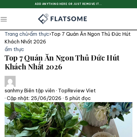
Skip
ADD ANYTHING HERE OR JUST REMOVE IT...
to
content
Trang chủ
›
ẩm thực
›
Top 7 Quán Ăn Ngon Thủ Đức Hút
Khách Nhất 2026
ẩm thực
Top 7 Quán Ăn Ngon Thủ Đức Hút
Khách Nhất 2026
sanhmy
Biên tập viên · TopReview Viet
· Cập nhật: 25/06/2026
· 5 phút đọc