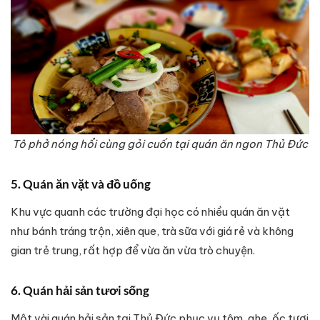
Tô phở nóng hổi cùng gỏi cuốn tại quán ăn ngon Thủ Đức
5. Quán ăn vặt và đồ uống
Khu vực quanh các trường đại học có nhiều quán ăn vặt
như bánh tráng trộn, xiên que, trà sữa với giá rẻ và không
gian trẻ trung, rất hợp để vừa ăn vừa trò chuyện.
6. Quán hải sản tươi sống
Một vài quán hải sản tại Thủ Đức phục vụ tôm, ghẹ, ốc tươi