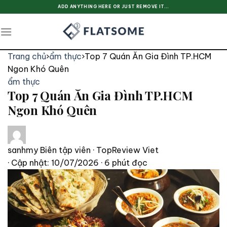
Skip
ADD ANYTHING HERE OR JUST REMOVE IT...
to
content
Trang chủ
›
ẩm thực
›
Top 7 Quán Ăn Gia Đình TP.HCM
Ngon Khó Quên
ẩm thực
Top 7 Quán Ăn Gia Đình TP.HCM
Ngon Khó Quên
sanhmy
Biên tập viên · TopReview Viet
· Cập nhật: 10/07/2026
· 6 phút đọc