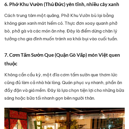
6. Phở Khu Vườn (Thủ Đức) yên tĩnh, nhiều cây xanh
Cách trung tâm một quãng, Phở Khu Vườn bù lại bằng
không gian xanh mát hiếm có. Thực đơn xoay quanh phở
bò, phở gà và các món ăn nhẹ. Đây là điểm dừng chân lý
tưởng cho gia đình muốn tránh xa khói bụi vào cuối tuần.
7. Cơm Tấm Sườn Que (Quận Gò Vấp) món Việt quen
thuộc
Không cần cầu kỳ, một đĩa cơm tấm sườn que thơm lức
cũng đủ làm cả nhà hài lòng. Quán phục vụ nhanh, phần ăn
đầy đặn và giá mềm. Đây là lựa chọn tiện lợi cho những bữa
sáng hoặc bữa tối nhanh gọn bên người thân.