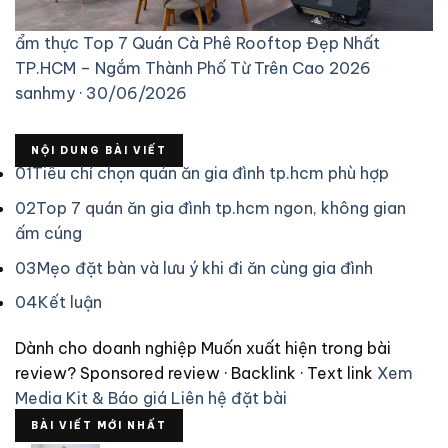
ẩm thực
Top 7 Quán Cà Phê Rooftop Đẹp Nhất
TP.HCM – Ngắm Thành Phố Từ Trên Cao 2026
sanhmy · 30/06/2026
NỘI DUNG BÀI VIẾT
01
Tiêu chí chọn quán ăn gia đình tp.hcm phù hợp
02
Top 7 quán ăn gia đình tp.hcm ngon, không gian
ấm cúng
03
Mẹo đặt bàn và lưu ý khi đi ăn cùng gia đình
04
Kết luận
Dành cho doanh nghiệp
Muốn xuất hiện trong bài
review?
Sponsored review · Backlink · Text link
Xem
Media Kit & Báo giá
Liên hệ đặt bài
BÀI VIẾT MỚI NHẤT