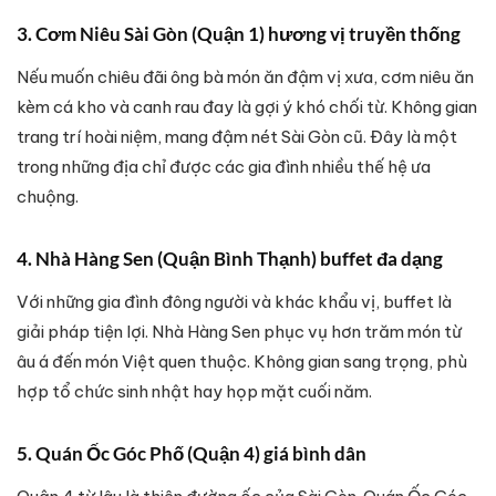
3. Cơm Niêu Sài Gòn (Quận 1) hương vị truyền thống
Nếu muốn chiêu đãi ông bà món ăn đậm vị xưa, cơm niêu ăn
kèm cá kho và canh rau đay là gợi ý khó chối từ. Không gian
trang trí hoài niệm, mang đậm nét Sài Gòn cũ. Đây là một
trong những địa chỉ được các gia đình nhiều thế hệ ưa
chuộng.
4. Nhà Hàng Sen (Quận Bình Thạnh) buffet đa dạng
Với những gia đình đông người và khác khẩu vị, buffet là
giải pháp tiện lợi. Nhà Hàng Sen phục vụ hơn trăm món từ
âu á đến món Việt quen thuộc. Không gian sang trọng, phù
hợp tổ chức sinh nhật hay họp mặt cuối năm.
5. Quán Ốc Góc Phố (Quận 4) giá bình dân