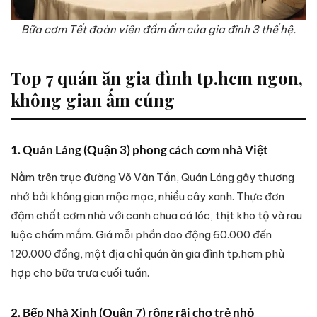
Bữa cơm Tết đoàn viên đầm ấm của gia đình 3 thế hệ.
Top 7 quán ăn gia đình tp.hcm ngon,
không gian ấm cúng
1. Quán Láng (Quận 3) phong cách cơm nhà Việt
Nằm trên trục đường Võ Văn Tần, Quán Láng gây thương
nhớ bởi không gian mộc mạc, nhiều cây xanh. Thực đơn
đậm chất cơm nhà với canh chua cá lóc, thịt kho tộ và rau
luộc chấm mắm. Giá mỗi phần dao động 60.000 đến
120.000 đồng, một địa chỉ quán ăn gia đình tp.hcm phù
hợp cho bữa trưa cuối tuần.
2. Bếp Nhà Xinh (Quận 7) rộng rãi cho trẻ nhỏ