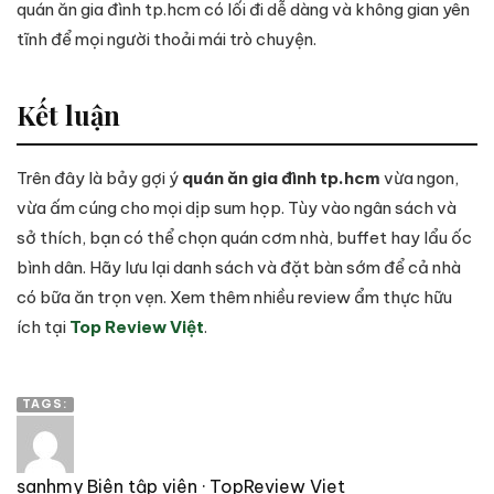
quán ăn gia đình tp.hcm có lối đi dễ dàng và không gian yên
tĩnh để mọi người thoải mái trò chuyện.
Kết luận
Trên đây là bảy gợi ý
quán ăn gia đình tp.hcm
vừa ngon,
vừa ấm cúng cho mọi dịp sum họp. Tùy vào ngân sách và
sở thích, bạn có thể chọn quán cơm nhà, buffet hay lẩu ốc
bình dân. Hãy lưu lại danh sách và đặt bàn sớm để cả nhà
có bữa ăn trọn vẹn. Xem thêm nhiều review ẩm thực hữu
ích tại
Top Review Việt
.
TAGS:
sanhmy
Biên tập viên · TopReview Viet