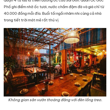
Quận 4 từ lâu là thiên đường ốc của Sài Gòn. Quán Ốc Góc
Phố ghi điểm nhờ ốc tươi, nước chấm đậm đà và giá chỉ từ
40.000 đồng mỗi đĩa. Buổi tối ngồi nhâm nhi cùng cả nhà
trong tiết trời mát mẻ rất thú vị.
Không gian sân vườn thoáng đãng với đèn lồng treo.