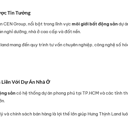
ược Tin Tưởng
n CEN Group, nổi bật trong lĩnh vực
môi giới bất động sản
dự á
 nghỉ dưỡng, nhà ở cao cấp và đất nền.
nland mang đến quy trình tư vấn chuyên nghiệp, công nghệ số h
n Liền Với Dự Án Nhà Ở
động sản
có hệ thống dự án phong phú tại TP.HCM và các tỉnh thà
ớn.
 và chính sách bán hàng là lợi thế lớn giúp Hưng Thịnh Land luôn