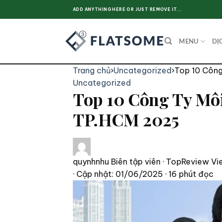
Skip
ADD ANYTHING HERE OR JUST REMOVE IT...
to
content
MENU
DỊ
Trang chủ
›
Uncategorized
›
Top 10 Công
Uncategorized
Top 10 Công Ty Môi
TP.HCM 2025
quynhnhu
Biên tập viên · TopReview Vi
· Cập nhật: 01/06/2025
· 16 phút đọc