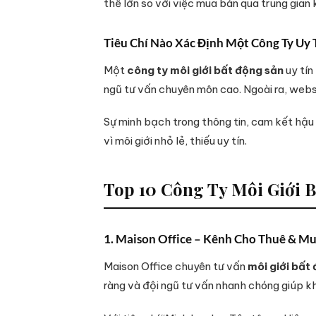
thế lớn so với việc mua bán qua trung gian
Tiêu Chí Nào Xác Định Một Công Ty Uy 
Một
công ty môi giới bất động sản
uy tín
ngũ tư vấn chuyên môn cao. Ngoài ra, websi
Sự minh bạch trong thông tin, cam kết hậu
vì môi giới nhỏ lẻ, thiếu uy tín.
Top 10 Công Ty Môi Giới
1. Maison Office – Kênh Cho Thuê & M
Maison Office chuyên tư vấn
môi giới bất
ràng và đội ngũ tư vấn nhanh chóng giúp kh