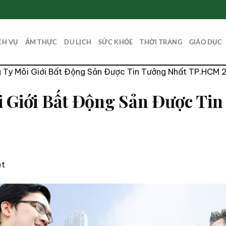
CH VỤ
ẨM THỰC
DU LỊCH
SỨC KHỎE
THỜI TRANG
GIÁO DỤC
 Ty Môi Giới Bất Động Sản Được Tin Tưởng Nhất TP.HCM 
 Giới Bất Động Sản Được Ti
et