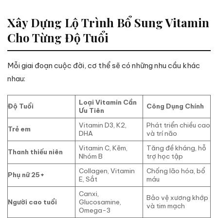
Xây Dựng Lộ Trình Bổ Sung Vitamin
Cho Từng Độ Tuổi
Mỗi giai đoạn cuộc đời, cơ thể sẽ có những nhu cầu khác
nhau:
Loại Vitamin Cần
Độ Tuổi
Công Dụng Chính
Ưu Tiên
Vitamin D3, K2,
Phát triển chiều cao
Trẻ em
DHA
và trí não
Vitamin C, Kẽm,
Tăng đề kháng, hỗ
Thanh thiếu niên
Nhóm B
trợ học tập
Collagen, Vitamin
Chống lão hóa, bổ
Phụ nữ 25+
E, Sắt
máu
Canxi,
Bảo vệ xương khớp
Người cao tuổi
Glucosamine,
và tim mạch
Omega-3