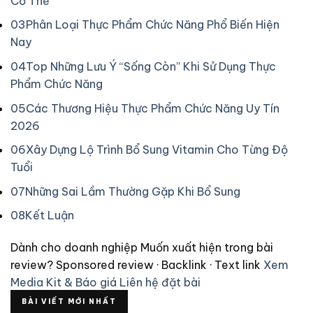
Cơ Thể
03
Phân Loại Thực Phẩm Chức Năng Phổ Biến Hiện
Nay
04
Top Những Lưu Ý “Sống Còn” Khi Sử Dụng Thực
Phẩm Chức Năng
05
Các Thương Hiệu Thực Phẩm Chức Năng Uy Tín
2026
06
Xây Dựng Lộ Trình Bổ Sung Vitamin Cho Từng Độ
Tuổi
07
Những Sai Lầm Thường Gặp Khi Bổ Sung
08
Kết Luận
Dành cho doanh nghiệp
Muốn xuất hiện trong bài
review?
Sponsored review · Backlink · Text link
Xem
Media Kit & Báo giá
Liên hệ đặt bài
BÀI VIẾT MỚI NHẤT