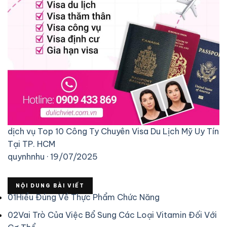
dịch vụ
Top 10 Công Ty Chuyên Visa Du Lịch Mỹ Uy Tín
Tại TP. HCM
quynhnhu · 19/07/2025
NỘI DUNG BÀI VIẾT
01
Hiểu Đúng Về Thực Phẩm Chức Năng
02
Vai Trò Của Việc Bổ Sung Các Loại Vitamin Đối Với