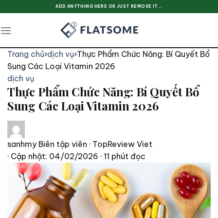
Skip
ADD ANYTHING HERE OR JUST REMOVE IT...
to
content
Trang chủ
›
dịch vụ
›
Thực Phẩm Chức Năng: Bí Quyết Bổ
Sung Các Loại Vitamin 2026
dịch vụ
Thực Phẩm Chức Năng: Bí Quyết Bổ
Sung Các Loại Vitamin 2026
sanhmy
Biên tập viên · TopReview Viet
· Cập nhật: 04/02/2026
· 11 phút đọc