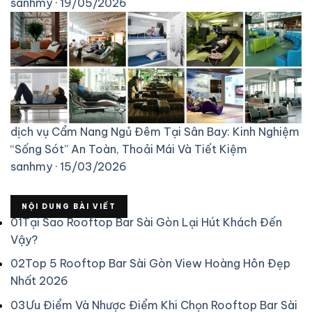
sanhmy · 19/05/2026
dịch vụ
Cẩm Nang Ngủ Đêm Tại Sân Bay: Kinh Nghiệm
“Sống Sót” An Toàn, Thoải Mái Và Tiết Kiệm
sanhmy · 15/03/2026
NỘI DUNG BÀI VIẾT
01
Tại Sao Rooftop Bar Sài Gòn Lại Hút Khách Đến
Vậy?
02
Top 5 Rooftop Bar Sài Gòn View Hoàng Hôn Đẹp
Nhất 2026
03
Ưu Điểm Và Nhược Điểm Khi Chọn Rooftop Bar Sài