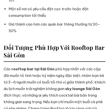
tốt
Một số nơi có yêu cầu đặt cọc trước hoặc đặt
consumption tối thiểu
Giá thành cao hơn các quán bar thông thường từ 30–
50%
Đối Tượng Phù Hợp Với Rooftop Bar
Sài Gòn
Các
rooftop bar tại Sài Gòn
phù hợp nhất với: các cặp
đôi muốn tỏ tình hoặc kỷ niệm ngày đặc biệt; nhóm bạn bè
từ 3–6 người muốn có buổi tối thú vị giữa thành phố; khách
du lịch muốn trải nghiệm không gian
sky lounge Sài Gòn
đích thực; và những ai yêu thích cocktail bài bản trong
không gian sang trọng. Nếu bạn chỉ muốn một buổi cà phê
củ nhẹ nhàng, Chạng Vạng Rooftop là lựa chọn vừa túi.