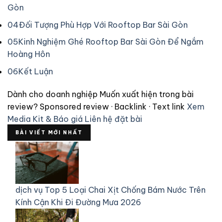
Gòn
04
Đối Tượng Phù Hợp Với Rooftop Bar Sài Gòn
05
Kinh Nghiệm Ghé Rooftop Bar Sài Gòn Để Ngắm
Hoàng Hôn
06
Kết Luận
Dành cho doanh nghiệp
Muốn xuất hiện trong bài
review?
Sponsored review · Backlink · Text link
Xem
Media Kit & Báo giá
Liên hệ đặt bài
BÀI VIẾT MỚI NHẤT
dịch vụ
Top 5 Loại Chai Xịt Chống Bám Nước Trên
Kính Cận Khi Đi Đường Mưa 2026