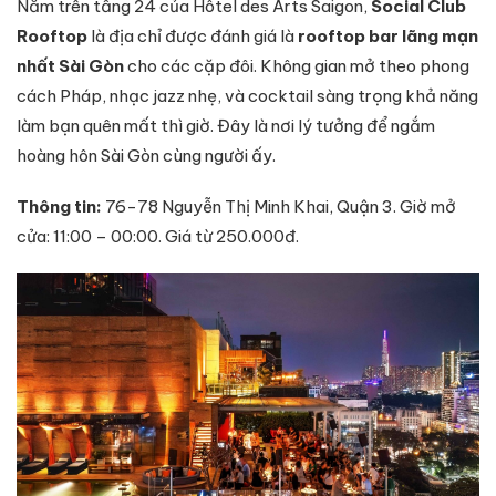
Nằm trên tầng 24 của Hôtel des Arts Saigon,
Social Club
Rooftop
là địa chỉ được đánh giá là
rooftop bar lãng mạn
nhất Sài Gòn
cho các cặp đôi. Không gian mở theo phong
cách Pháp, nhạc jazz nhẹ, và cocktail sàng trọng khả năng
làm bạn quên mất thì giờ. Đây là nơi lý tưởng để ngắm
hoàng hôn Sài Gòn cùng người ấy.
Thông tin:
76-78 Nguyễn Thị Minh Khai, Quận 3. Giờ mở
cửa: 11:00 – 00:00. Giá từ 250.000đ.