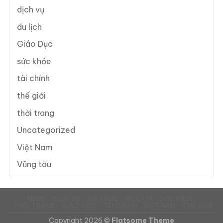
dịch vụ
du lịch
Giáo Dục
sức khỏe
tài chính
thế giới
thời trang
Uncategorized
Việt Nam
Vũng tàu
MENU
DỊCH VỤ
ẨM THỰC
DU LỊCH
SỨC KHỎE
THỜI TRANG
GIÁO DỤC
TÀI CHÍNH
VIỆT NAM
THẾ GIỚI
Copyright 2026 ©
Flatsome Theme