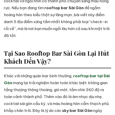
cocktail và ngồi nhìn cả thành phố chuyển sang màu hồng
rực. Nếu bạn đang tìm
rooftop bar Sài Gòn
để ngắm
hoàng hôn theo kiểu thật sự lãng mạn, bài viết này điểm
danh 5 địa điểm xứng tầm nhất không phải loại “check-in
rồi về”, mà là nơi bạn muốn ngồi lâu hơn cả sau khi mặt trời
đã tắt.
Tại Sao Rooftop Bar Sài Gòn Lại Hút
Khách Đến Vậy?
Khác với những quán bar bình thường,
rooftop bar tại Sài
Gòn
mang lại trải nghiệm hoàn toàn khác biệt: không gian
tầng thượng thông thoáng, gió mát, tầm nhìn 360 độ ra
toàn cảnh thành phố. Thêm vào đó là âm nhạc dịu nhẹ,
cocktail sài gòn cầu kỳ, và màu hoàng hôn cẩm thạch phủ
khắp chân trời. Đây là lý do các
sky bar Sài Gòn
ngày