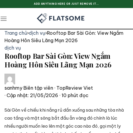
Skip
ADD ANYTHING HERE OR JUST REMOVE IT...
to
content
Trang chủ
›
dịch vụ
›
Rooftop Bar Sài Gòn: View Ngắm
Hoàng Hôn Siêu Lãng Mạn 2026
dịch vụ
Rooftop Bar Sài Gòn: View Ngắm
Hoàng Hôn Siêu Lãng Mạn 2026
sanhmy
Biên tập viên · TopReview Viet
· Cập nhật: 21/05/2026
· 10 phút đọc
Sài Gòn về chiều khi nắng rủ dần xuống sau những tòa nhà
cao tầng và mặt sông bắt đầu ẫn vàng đó chính là lúc
nhiều người muốn leo lên một góc cao nào đó, gọi một ly