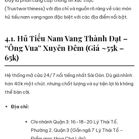
Đây là phần cung cấp thông tin xác thực
(Trustworthiness) với địa chỉ và nguồn rõ ràng về các món
hủ tiếu nam vang ngon đặc biệt với các địa điểm nổi bật.
4.1. Hủ Tiếu Nam Vang Thành Đạt –
“Ông Vua” Xuyên Đêm (Giá ~55k –
65k)
Hệ thống mở cửa 24/7 nổi tiếng nhất Sài Gòn. Dù giá nhỉnh
hơn 40k một chút, nhưng chất lượng và sự tiện lợi là không
thể bàn cãi.
Địa chỉ:
Chi nhánh Quận 3: 16-18-20 Lý Thái Tổ,
Phường 2, Quận 3 (Gần ngã 7 Lý Thái Tổ –
Điểm giao thoa Chợ Lớn).