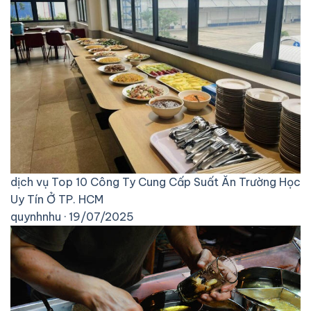
dịch vụ
Top 10 Công Ty Cung Cấp Suất Ăn Trường Học
Uy Tín Ở TP. HCM
quynhnhu · 19/07/2025