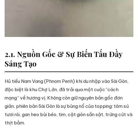
2.1. Nguồn Gốc & Sự Biến Tấu Đầy
Sáng Tạo
Hủ tiếu Nam Vang (Phnom Penh) khi du nhập vào Sài Gòn,
đặc biệt là khu Chợ Lớn, đã trải qua một cuộc “cách
mạng” về hương vị. Không còn giữ nguyên bản gốc đơn
giản, phiên bản Sài Gòn là sự bùng nổ của topping: tôm sú
tươi rói, gan heo bùi béo, tim, cật giòn sần sật, trứng cút và
thịt bằm.