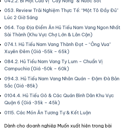
04
2.2. Bí Mật Của Vị “Cay Nồng” & Nước Sốt
05
3. Review Trải Nghiệm Thực Tế: “Một Tô Đầy Đủ”
Lúc 2 Giờ Sáng
06
4. Top Địa Điểm Ăn Hủ Tiếu Nam Vang Ngon Nhất
Sài Thành (Khu Vực Chợ Lớn & Lân Cận)
07
4.1. Hủ Tiếu Nam Vang Thành Đạt – “Ông Vua”
Xuyên Đêm (Giá ~55k – 65k)
08
4.2. Hủ Tiếu Nam Vang Ty Lum – Chuẩn Vị
Campuchia (Giá ~50k – 60k)
09
4.3. Hủ Tiếu Nam Vang Nhân Quán – Đậm Đà Bản
Sắc (Giá ~85k)
010
4.4. Hủ Tiếu Gõ & Các Quán Bình Dân Khu Vực
Quận 6 (Giá ~35k – 45k)
011
5. Các Món Ăn Tương Tự & Kết Luận
Dành cho doanh nghiệp
Muốn xuất hiện trong bài