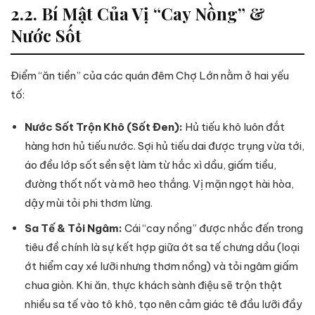
2.2. Bí Mật Của Vị “Cay Nồng” &
Nước Sốt
Điểm “ăn tiền” của các quán đêm Chợ Lớn nằm ở hai yếu
tố:
Nước Sốt Trộn Khô (Sốt Đen):
Hủ tiếu khô luôn đắt
hàng hơn hủ tiếu nước. Sợi hủ tiếu dai được trụng vừa tới,
áo đều lớp sốt sền sệt làm từ hắc xì dầu, giấm tiều,
đường thốt nốt và mỡ heo thắng. Vị mặn ngọt hài hòa,
dậy mùi tỏi phi thơm lừng.
Sa Tế & Tỏi Ngâm:
Cái “cay nồng” được nhắc đến trong
tiêu đề chính là sự kết hợp giữa ớt sa tế chưng dầu (loại
ớt hiểm cay xé lưỡi nhưng thơm nồng) và tỏi ngâm giấm
chua giòn. Khi ăn, thực khách sành điệu sẽ trộn thật
nhiều sa tế vào tô khô, tạo nên cảm giác tê đầu lưỡi đầy