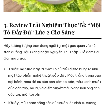
3. Review Trải Nghiệm Thực Tế: “Một
Tô Đầy Đủ” Lúc 2 Giờ Sáng
Hãy tưởng tượng bạn đang ngồi tại một góc quán vỉa hè
trên đường Hậu Giang hoặc Nguyễn Thị Thập. Gió đêm Sài
Gòn mát rượi.
Trước bạn lúc này là một
Tô hủ tiếu được bưng ra như
một tác phẩm nghệ thuật sắp đặt. Màu trắng trong của
sợi bánh, màu đỏ au của con tôm to bản, màu xanh mướt
của cần tây, hẹ lá, và điểm xuyết màu vàng nâu óng ánh
của tóp mỡ, tỏi phi.
Khi ấy, Mùi thơm nồng nàn của nước lèo ninh từ xương