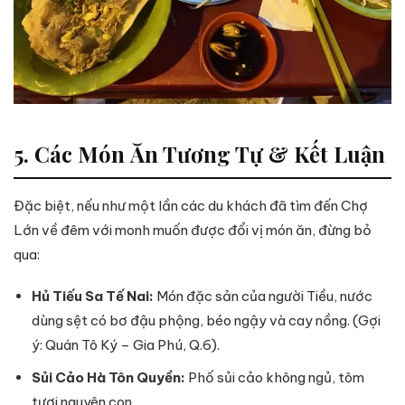
5. Các Món Ăn Tương Tự & Kết Luận
Đặc biệt, nếu như một lần các du khách đã tìm đến Chợ
Lớn về đêm với monh muốn được đổi vị món ăn, đừng bỏ
qua:
Hủ Tiếu Sa Tế Nai:
Món đặc sản của người Tiều, nước
dùng sệt có bơ đậu phộng, béo ngậy và cay nồng. (Gợi
ý: Quán Tô Ký – Gia Phú, Q.6).
Sủi Cảo Hà Tôn Quyền:
Phố sủi cảo không ngủ, tôm
tươi nguyên con.