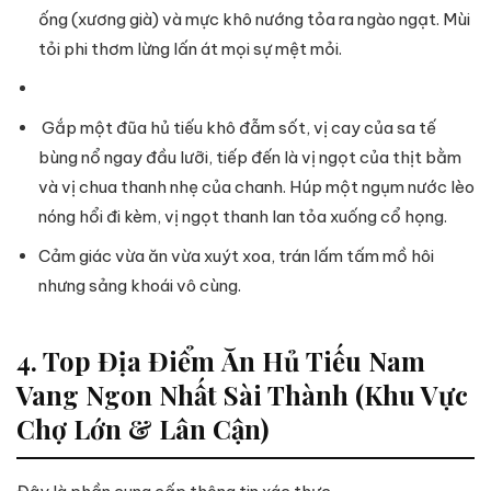
ống (xương già) và mực khô nướng tỏa ra ngào ngạt. Mùi
tỏi phi thơm lừng lấn át mọi sự mệt mỏi.
Gắp một đũa hủ tiếu khô đẫm sốt, vị cay của sa tế
bùng nổ ngay đầu lưỡi, tiếp đến là vị ngọt của thịt bằm
và vị chua thanh nhẹ của chanh. Húp một ngụm nước lèo
nóng hổi đi kèm, vị ngọt thanh lan tỏa xuống cổ họng.
Cảm giác vừa ăn vừa xuýt xoa, trán lấm tấm mồ hôi
nhưng sảng khoái vô cùng.
4. Top Địa Điểm Ăn Hủ Tiếu Nam
Vang Ngon Nhất Sài Thành (Khu Vực
Chợ Lớn & Lân Cận)