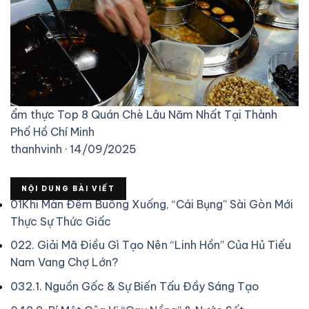
ẩm thực
Top 8 Quán Chè Lâu Năm Nhất Tại Thành
Phố Hồ Chí Minh
thanhvinh · 14/09/2025
NỘI DUNG BÀI VIẾT
01
Khi Màn Đêm Buông Xuống, “Cái Bụng” Sài Gòn Mới
Thực Sự Thức Giấc
02
2. Giải Mã Điều Gì Tạo Nên “Linh Hồn” Của Hủ Tiếu
Nam Vang Chợ Lớn?
03
2.1. Nguồn Gốc & Sự Biến Tấu Đầy Sáng Tạo