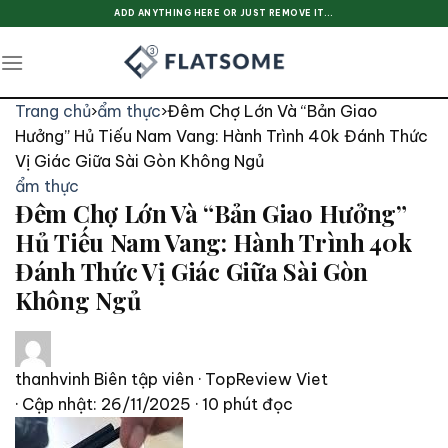
Skip
ADD ANYTHING HERE OR JUST REMOVE IT...
to
content
Trang chủ
›
ẩm thực
›
Đêm Chợ Lớn Và “Bản Giao
Hưởng” Hủ Tiếu Nam Vang: Hành Trình 40k Đánh Thức
Vị Giác Giữa Sài Gòn Không Ngủ
ẩm thực
Đêm Chợ Lớn Và “Bản Giao Hưởng”
Hủ Tiếu Nam Vang: Hành Trình 40k
Đánh Thức Vị Giác Giữa Sài Gòn
Không Ngủ
thanhvinh
Biên tập viên · TopReview Viet
· Cập nhật: 26/11/2025
· 10 phút đọc