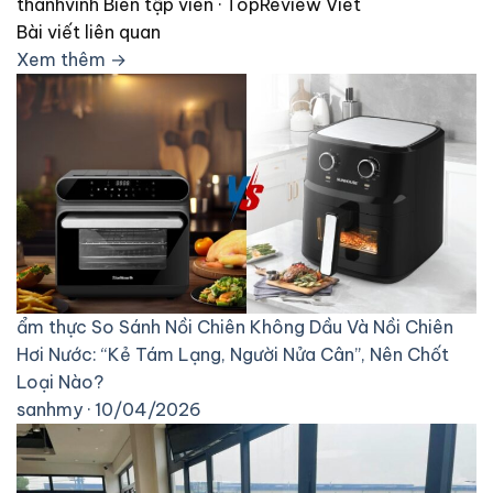
thanhvinh
Biên tập viên · TopReview Viet
Bài viết liên quan
Xem thêm →
ẩm thực
So Sánh Nồi Chiên Không Dầu Và Nồi Chiên
Hơi Nước: “Kẻ Tám Lạng, Người Nửa Cân”, Nên Chốt
Loại Nào?
sanhmy · 10/04/2026