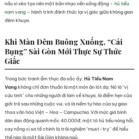
nấu xì xèo tạo nên một bản nhạc nền sống động –
hủ tiếu
nam vang
– hành trình đánh thức lại vị giác giữa không gian
đêm khuya.
Khi Màn Đêm Buông Xuống, “Cái
Bụng” Sài Gòn Mới Thực Sự Thức
Giấc
Trong bức tranh ẩm thực đa sắc ấy,
Hủ Tiếu Nam
Vang
không chỉ đơn thuần là một món ăn lót dạ. Nó là “vị
cứu tinh” cho những người đi làm về khuya, là điểm hẹn của
giới trẻ sau những cuộc vui, và là niềm tự hào của sự giao
thoa văn hóa Việt – Hoa – Campuchia. Với mức giá bình
dân dao động quanh mốc 40.000đ, một tô hủ tiếu nóng hổi,
cay nồng vị sa tế chính là trải nghiệm “must-try” để hiểu
thế nào là một Sài Gòn không ngủ.