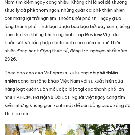
Nam tìm kiếm ngày càng nhiều. Không chỉ là nơi để thưởng
thức ly cà phê thơm ngon, những quán cà phê thiên nhiên
còn mang lại trải nghiệm “thoát khỏi phố thị” ngay giữa
lòng thành phố – nơi bạn được bao bọc bởi cây xanh, tiếng
chim hót và không khí trong lành.
Top Review Việt
đã
khảo sát và tổng hợp danh sách các quán cà phê thiên
nhiên đang hoạt động thực tế, đáng trải nghiệm nhất năm
2026.
Theo báo cáo của VnExpress, xu hướng
cà phê thiên
nhiên
đang lan rộng khắp Việt Nam với sự xuất hiện của
hàng loạt quán vườn mới, đặc biệt tại các thành phố lớn
như TP.HCM, Hà Nội và Đà Lạt. Người Việt ngày càng tìm
kiếm những không gian xanh mát để cân bằng cuộc sống đô
thị bận rộn.