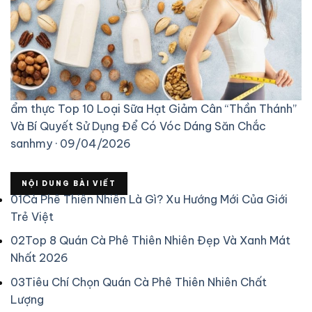
ẩm thực
Top 10 Loại Sữa Hạt Giảm Cân “Thần Thánh”
Và Bí Quyết Sử Dụng Để Có Vóc Dáng Săn Chắc
sanhmy · 09/04/2026
NỘI DUNG BÀI VIẾT
01
Cà Phê Thiên Nhiên Là Gì? Xu Hướng Mới Của Giới
Trẻ Việt
02
Top 8 Quán Cà Phê Thiên Nhiên Đẹp Và Xanh Mát
Nhất 2026
03
Tiêu Chí Chọn Quán Cà Phê Thiên Nhiên Chất
Lượng