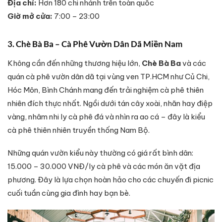
Địa chỉ:
Hơn 180 chi nhánh trên toàn quốc
Giờ mở cửa:
7:00 – 23:00
3. Chè Bà Ba – Cà Phê Vườn Dân Dã Miền Nam
Không cần đến những thương hiệu lớn,
Chè Bà Ba
và các
quán cà phê vườn dân dã tại vùng ven TP.HCM như Củ Chi,
Hóc Môn, Bình Chánh mang đến trải nghiệm cà phê thiên
nhiên đích thực nhất. Ngồi dưới tán cây xoài, nhãn hay điệp
vàng, nhâm nhi ly cà phê đá và nhìn ra ao cá – đây là kiểu
cà phê thiên nhiên truyền thống Nam Bộ.
Những quán vườn kiểu này thường có giá rất bình dân:
15.000 – 30.000 VNĐ/ly cà phê và các món ăn vặt địa
phương. Đây là lựa chọn hoàn hảo cho các chuyến đi picnic
cuối tuần cùng gia đình hay bạn bè.