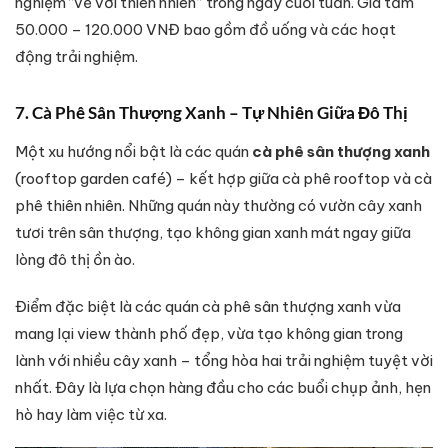
nghiệm “về với thiên nhiên” trong ngày cuối tuần. Giá tầm
50.000 – 120.000 VNĐ bao gồm đồ uống và các hoạt
động trải nghiệm.
7. Cà Phê Sân Thượng Xanh – Tự Nhiên Giữa Đô Thị
Một xu hướng nổi bật là các quán
cà phê sân thượng xanh
(rooftop garden café) – kết hợp giữa cà phê rooftop và cà
phê thiên nhiên. Những quán này thường có vườn cây xanh
tươi trên sân thượng, tạo không gian xanh mát ngay giữa
lòng đô thị ồn ào.
Điểm đặc biệt là các quán cà phê sân thượng xanh vừa
mang lại view thành phố đẹp, vừa tạo không gian trong
lành với nhiều cây xanh – tổng hòa hai trải nghiệm tuyệt vời
nhất. Đây là lựa chọn hàng đầu cho các buổi chụp ảnh, hẹn
hò hay làm việc từ xa.