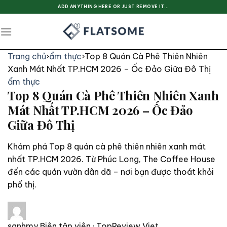
Skip
ADD ANYTHING HERE OR JUST REMOVE IT...
to
content
Trang chủ
›
ẩm thực
›
Top 8 Quán Cà Phê Thiên Nhiên
Xanh Mát Nhất TP.HCM 2026 – Ốc Đảo Giữa Đô Thị
ẩm thực
Top 8 Quán Cà Phê Thiên Nhiên Xanh
Mát Nhất TP.HCM 2026 – Ốc Đảo
Giữa Đô Thị
Khám phá Top 8 quán cà phê thiên nhiên xanh mát
nhất TP.HCM 2026. Từ Phúc Long, The Coffee House
đến các quán vườn dân dã – nơi bạn được thoát khỏi
phố thị.
sanhmy
Biên tập viên · TopReview Viet