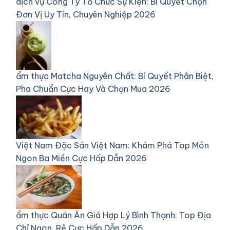
dịch vụ
Công Ty Tổ Chức Sự Kiện: Bí Quyết Chọn
Đơn Vị Uy Tín, Chuyên Nghiệp 2026
ẩm thực
Matcha Nguyên Chất: Bí Quyết Phân Biệt,
Pha Chuẩn Cực Hay Và Chọn Mua 2026
Việt Nam
Đặc Sản Việt Nam: Khám Phá Top Món
Ngon Ba Miền Cực Hấp Dẫn 2026
ẩm thực
Quán Ăn Giá Hợp Lý Bình Thạnh: Top Địa
Chỉ Ngon, Rẻ Cực Hấp Dẫn 2026