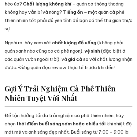
héo úa?
Chất lượng không khí
– quán có thông thoáng
không hay vẫn bí và nóng?
Tiếng ồn
– một quán cà phê
thiên nhiên tốt phải đủ yên tĩnh để bạn có thể thư giãn thực
sự.
Ngoài ra, hãy xem xét
chất lượng đồ uống
(không phải
quán xanh nào cũng có cà phê ngon),
vệ sinh
(đặc biệt ở
các quán vườn ngoài trời), và
giá cả
so với chất lượng nhận
được. Đừng quên đọc review thực tế trước khi đến!
Gợi Ý Trải Nghiệm Cà Phê Thiên
Nhiên Tuyệt Vời Nhất
Để tận hưởng tối đa trải nghiệm cà phê thiên nhiên, hãy
chọn
thời điểm buổi sáng sớm hoặc chiều tối
khi nhiệt độ
mát mẻ và ánh sáng đẹp nhất. Buổi sáng từ 7:00 – 9:00 là