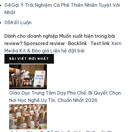
04
Gợi Ý Trải Nghiệm Cà Phê Thiên Nhiên Tuyệt Vời
Nhất
05
Kết Luận
Dành cho doanh nghiệp
Muốn xuất hiện trong bài
review?
Sponsored review · Backlink · Text link
Xem
Media Kit & Báo giá
Liên hệ đặt bài
BÀI VIẾT MỚI NHẤT
Giáo Dục
Trung Tâm Dạy Pha Chế: Bí Quyết Chọn
Nơi Học Nghề Uy Tín, Chuẩn Nhất 2026