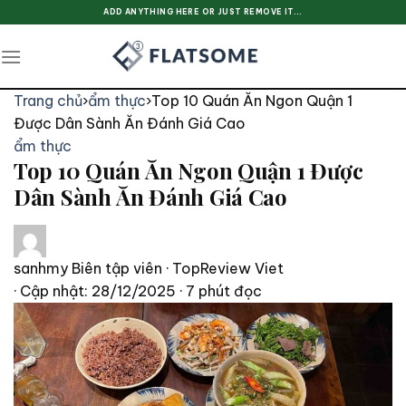
Skip
ADD ANYTHING HERE OR JUST REMOVE IT...
to
content
Trang chủ
›
ẩm thực
›
Top 10 Quán Ăn Ngon Quận 1
Được Dân Sành Ăn Đánh Giá Cao
ẩm thực
Top 10 Quán Ăn Ngon Quận 1 Được
Dân Sành Ăn Đánh Giá Cao
sanhmy
Biên tập viên · TopReview Viet
· Cập nhật: 28/12/2025
· 7 phút đọc