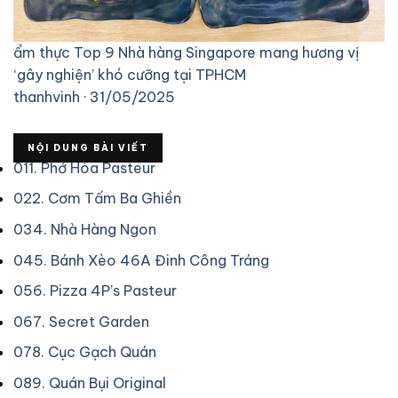
ẩm thực
Top 9 Nhà hàng Singapore mang hương vị
‘gây nghiện’ khó cưỡng tại TPHCM
thanhvinh · 31/05/2025
NỘI DUNG BÀI VIẾT
01
1. Phở Hòa Pasteur
02
2. Cơm Tấm Ba Ghiền
03
4. Nhà Hàng Ngon
04
5. Bánh Xèo 46A Đinh Công Tráng
05
6. Pizza 4P’s Pasteur
06
7. Secret Garden
07
8. Cục Gạch Quán
08
9. Quán Bụi Original