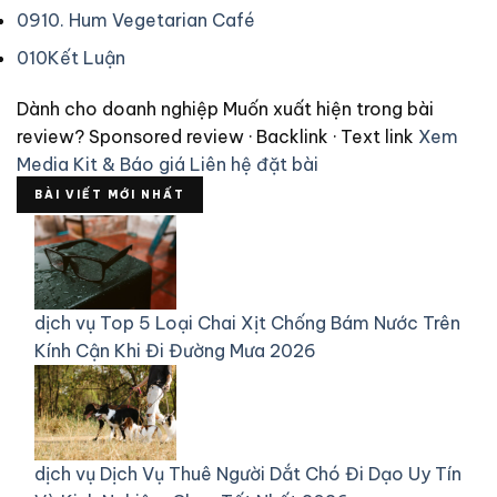
09
10. Hum Vegetarian Café
010
Kết Luận
Dành cho doanh nghiệp
Muốn xuất hiện trong bài
review?
Sponsored review · Backlink · Text link
Xem
Media Kit & Báo giá
Liên hệ đặt bài
BÀI VIẾT MỚI NHẤT
dịch vụ
Top 5 Loại Chai Xịt Chống Bám Nước Trên
Kính Cận Khi Đi Đường Mưa 2026
dịch vụ
Dịch Vụ Thuê Người Dắt Chó Đi Dạo Uy Tín