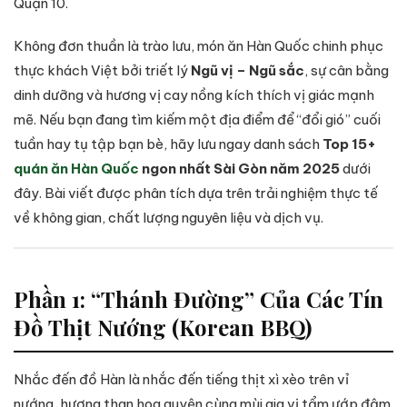
Quận 10.
Không đơn thuần là trào lưu, món ăn Hàn Quốc chinh phục
thực khách Việt bởi triết lý
Ngũ vị – Ngũ sắc
, sự cân bằng
dinh dưỡng và hương vị cay nồng kích thích vị giác mạnh
mẽ. Nếu bạn đang tìm kiếm một địa điểm để “đổi gió” cuối
tuần hay tụ tập bạn bè, hãy lưu ngay danh sách
Top 15+
quán ăn Hàn Quốc
ngon nhất Sài Gòn năm 2025
dưới
đây. Bài viết được phân tích dựa trên trải nghiệm thực tế
về không gian, chất lượng nguyên liệu và dịch vụ.
Phần 1: “Thánh Đường” Của Các Tín
Đồ Thịt Nướng (Korean BBQ)
Nhắc đến đồ Hàn là nhắc đến tiếng thịt xì xèo trên vỉ
nướng, hương than hoa quyện cùng mùi gia vị tẩm ướp đậm