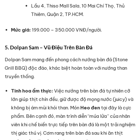
Lầu 4, Thiso Mall Sala, 10 Mai Chí Thọ, Thủ
Thiêm, Quận 2, TP.HCM.
Mức giá:
199.000 – 350.000 VNĐ/người.
5. Dolpan Sam – Vũ Điệu Trên Bàn Đá
Dolpan Sam mang đến phong cách nướng bàn đá (Stone
Grill BBQ) độc đáo, khác biệt hoàn toàn với nướng than
truyền thống.
Tinh hoa ẩm thực:
Việc nướng trên bàn đá tự nhiên cỡ
lớn giúp thịt chín đều, giữ được độ mọng nước (juicy) và
không bị ám mùi khói than. Món
Heo đen
tại đây là cực
phẩm. Bên cạnh đó, màn trình diễn “múa lửa” của nhân
viên khi chế biến trực tiếp trên bàn đá là một trải nghiệm
thị giác thú vị. Cơm rang trên bàn đá sau khi ăn thịt