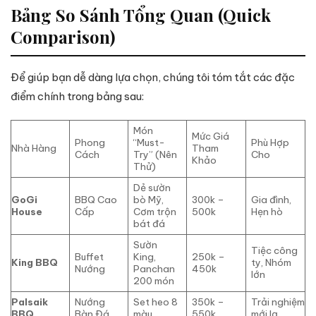
Bảng So Sánh Tổng Quan (Quick
Comparison)
Để giúp bạn dễ dàng lựa chọn, chúng tôi tóm tắt các đặc
điểm chính trong bảng sau:
Món
Mức Giá
Phong
“Must-
Phù Hợp
Nhà Hàng
Tham
Cách
Try” (Nên
Cho
Khảo
Thử)
Dẻ sườn
GoGi
BBQ Cao
bò Mỹ,
300k –
Gia đình,
House
Cấp
Cơm trộn
500k
Hẹn hò
bát đá
Sườn
Tiệc công
Buffet
King,
250k –
King BBQ
ty, Nhóm
Nướng
Panchan
450k
lớn
200 món
Palsaik
Nướng
Set heo 8
350k –
Trải nghiệm
BBQ
Bàn Đá
màu
550k
mới lạ