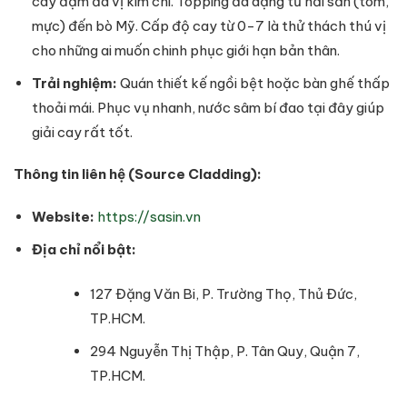
cay đậm đà vị kim chi. Topping đa dạng từ hải sản (tôm,
mực) đến bò Mỹ. Cấp độ cay từ 0-7 là thử thách thú vị
cho những ai muốn chinh phục giới hạn bản thân.
Trải nghiệm:
Quán thiết kế ngồi bệt hoặc bàn ghế thấp
thoải mái. Phục vụ nhanh, nước sâm bí đao tại đây giúp
giải cay rất tốt.
Thông tin liên hệ (Source Cladding):
Website:
https://sasin.vn
Địa chỉ nổi bật:
127 Đặng Văn Bi, P. Trường Thọ, Thủ Đức,
TP.HCM.
294 Nguyễn Thị Thập, P. Tân Quy, Quận 7,
TP.HCM.