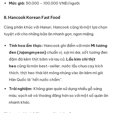
Mức giá:
50.000 – 100.000 VNĐ/người.
8. Hancook Korean Fast Food
Cùng phân khúc với Hanuri, Hancook cũng là một lựa chọn
tuyệt vời cho những bữa ăn nhanh gọn, ngon miệng.
Tinh hoa ẩm thực:
Hancook ghi điểm với món
Mì tương
đen (Jajangmyeon)
chuẩn vị, sợi mì dai, sốt tương đen
đậm đà kèm thịt băm và rau củ.
Lẩu kim chi thịt
heo
cũng là món best-seller, nước lẩu chua cay kích
thích, thịt heo thái lát mỏng nhúng vào ăn kèm mì gói
Hàn Quốc là “hết nước chấm”.
Trải nghiệm:
Không gian quán sử dụng nhiều gỗ sáng
màu, sạch sẽ và thoáng đãng hơn so với một số quán ăn
nhanh khác.