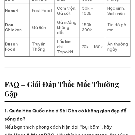
Cơm trộn,
50k –
Học sinh,
Hanuri
Fast Food
Gà sốt
100k
Sinh viên
Gà nướng
Don
150k –
Tín đồ gà
Gà Rán
không
Chicken
300k
rán
dầu
Lẩu kim
Busan
Truyền
Ăn thường
chi,
70k – 150k
Food
Thống
ngày
Topokki
FAQ – Giải Đáp Thắc Mắc Thường
Gặp
1. Quán Hàn Quốc nào ở Sài Gòn có không gian đẹp để
sống ảo?
Nếu bạn thích phong cách hiện đại, “bụi bặm”, hãy