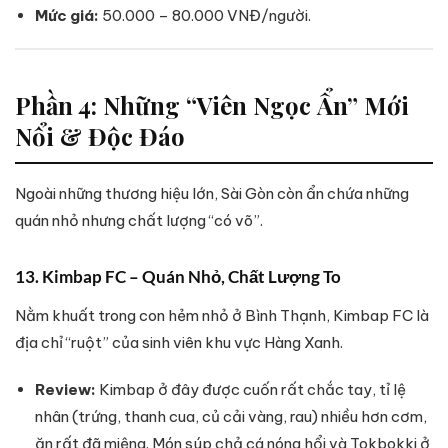
Mức giá:
50.000 – 80.000 VNĐ/người.
Phần 4: Những “Viên Ngọc Ẩn” Mới
Nổi & Độc Đáo
Ngoài những thương hiệu lớn, Sài Gòn còn ẩn chứa những
quán nhỏ nhưng chất lượng “có võ”.
13. Kimbap FC – Quán Nhỏ, Chất Lượng To
Nằm khuất trong con hẻm nhỏ ở Bình Thạnh, Kimbap FC là
địa chỉ “ruột” của sinh viên khu vực Hàng Xanh.
Review:
Kimbap ở đây được cuốn rất chắc tay, tỉ lệ
nhân (trứng, thanh cua, củ cải vàng, rau) nhiều hơn cơm,
ăn rất đã miệng. Món súp chả cá nóng hổi và Tokbokki ở