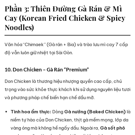
Phần 3: Thiên Đường Gà Rán & Mì
Cay (Korean Fried Chicken & Spicy
Noodles)
Văn hóa “Chimaek” (Gà rán + Bia) và trào lưu mì cay 7 cấp
độ vẫn luôn giữ nhiệt tại Sài Gòn.
10. Don Chicken – Gà Rán “Premium”
Don Chicken là thương hiệu nhượng quyền cao cấp, chú
trọng vào sức khỏe thực khách khi sử dụng nguyên liệu tươi
và phương pháp chế biến hạn chế dầu mỡ.
Tinh hoa ẩm thực:
Dòng
Gà nướng (Baked Chicken)
là
niềm tự hào của Don Chicken, thịt gà mềm mọng, lớp da
vàng óng mà không hề ngấy dầu. Ngoài ra,
Gà sốt phô