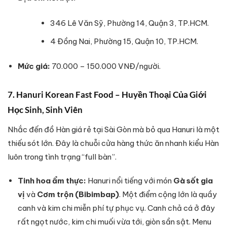
346 Lê Văn Sỹ, Phường 14, Quận 3, TP.HCM.
4 Đồng Nai, Phường 15, Quận 10, TP.HCM.
Mức giá:
70.000 – 150.000 VNĐ/người.
7. Hanuri Korean Fast Food – Huyền Thoại Của Giới
Học Sinh, Sinh Viên
Nhắc đến đồ Hàn giá rẻ tại Sài Gòn mà bỏ qua Hanuri là một
thiếu sót lớn. Đây là chuỗi cửa hàng thức ăn nhanh kiểu Hàn
luôn trong tình trạng “full bàn”.
Tinh hoa ẩm thực:
Hanuri nổi tiếng với món
Gà sốt gia
vị
và
Cơm trộn (Bibimbap)
. Một điểm cộng lớn là quầy
canh và kim chi miễn phí tự phục vụ. Canh chả cá ở đây
rất ngọt nước, kim chi muối vừa tới, giòn sần sật. Menu