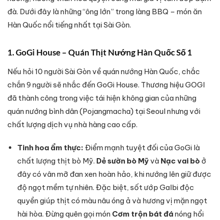
đà. Dưới đây là những “ông lớn” trong làng BBQ – món ăn
Hàn Quốc nổi tiếng nhất tại Sài Gòn.
1. GoGi House – Quán Thịt Nướng Hàn Quốc Số 1
Nếu hỏi 10 người Sài Gòn về quán nướng Hàn Quốc, chắc
chắn 9 người sẽ nhắc đến GoGi House. Thương hiệu GOGI
đã thành công trong việc tái hiện không gian của những
quán nướng bình dân (Pojangmacha) tại Seoul nhưng với
chất lượng dịch vụ nhà hàng cao cấp.
Tinh hoa ẩm thực:
Điểm mạnh tuyệt đối của GoGi là
chất lượng thịt bò Mỹ.
Dẻ sườn bò Mỹ
và
Nạc vai bò
ở
đây có vân mỡ đan xen hoàn hảo, khi nướng lên giữ được
độ ngọt mềm tự nhiên. Đặc biệt, sốt ướp Galbi độc
quyền giúp thịt có màu nâu óng ả và hương vị mặn ngọt
hài hòa. Đừng quên gọi món
Cơm trộn bát đá
nóng hổi