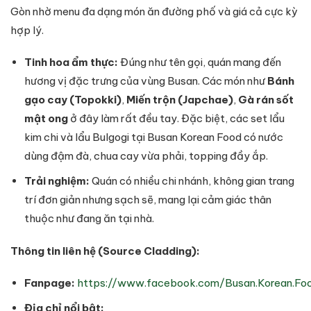
Gòn nhờ menu đa dạng món ăn đường phố và giá cả cực kỳ
hợp lý.
Tinh hoa ẩm thực:
Đúng như tên gọi, quán mang đến
hương vị đặc trưng của vùng Busan. Các món như
Bánh
gạo cay (Topokki)
,
Miến trộn (Japchae)
,
Gà rán sốt
mật ong
ở đây làm rất đều tay. Đặc biệt, các set lẩu
kim chi và lẩu Bulgogi tại Busan Korean Food có nước
dùng đậm đà, chua cay vừa phải, topping đầy ắp.
Trải nghiệm:
Quán có nhiều chi nhánh, không gian trang
trí đơn giản nhưng sạch sẽ, mang lại cảm giác thân
thuộc như đang ăn tại nhà.
Thông tin liên hệ (Source Cladding):
Fanpage:
https://www.facebook.com/Busan.Korean.Fo
Địa chỉ nổi bật: