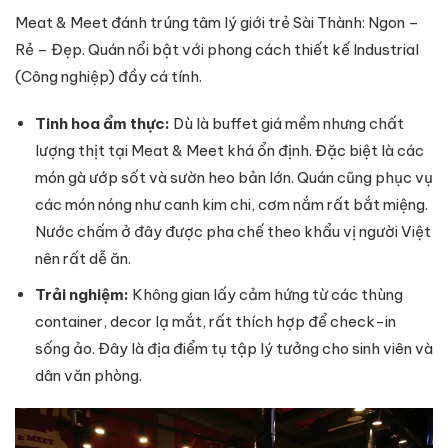
Meat & Meet đánh trúng tâm lý giới trẻ Sài Thành: Ngon –
Rẻ – Đẹp. Quán nổi bật với phong cách thiết kế Industrial
(Công nghiệp) đầy cá tính.
Tinh hoa ẩm thực:
Dù là buffet giá mềm nhưng chất
lượng thịt tại Meat & Meet khá ổn định. Đặc biệt là các
món gà ướp sốt và sườn heo bản lớn. Quán cũng phục vụ
các món nóng như canh kim chi, cơm nắm rất bắt miệng.
Nước chấm ở đây được pha chế theo khẩu vị người Việt
nên rất dễ ăn.
Trải nghiệm:
Không gian lấy cảm hứng từ các thùng
container, decor lạ mắt, rất thích hợp để check-in
sống ảo. Đây là địa điểm tụ tập lý tưởng cho sinh viên và
dân văn phòng.