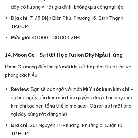
đây có hương vị rất gia đình, không quá công nghiệp.
Địa chỉ:
71/5 Điện Biên Phủ, Phường 15, Bình Thạnh,
TP.HCM.
Mức giá:
40.000 – 80.000 VNĐ.
14. Moon Go – Sự Kết Hợp Fusion Đầy Ngẫu Hứng
Moon Go mang đến làn gió mới khi kết hợp ẩm thực Hàn với
phong cách Âu.
Review:
Bạn sẽ bất ngờ với món
Mì Ý sốt kem kim chi
–
sự béo ngậy của kem sữa hòa quyện với vị chua cay của
kim chi tạo nên tổng thể lạ mà quen. Gà rán sốt mật ong
tại đây cũng rất đáng thử.
Địa chỉ:
261 Nguyễn Tri Phương, Phường 5, Quận 10,
TP.HCM.