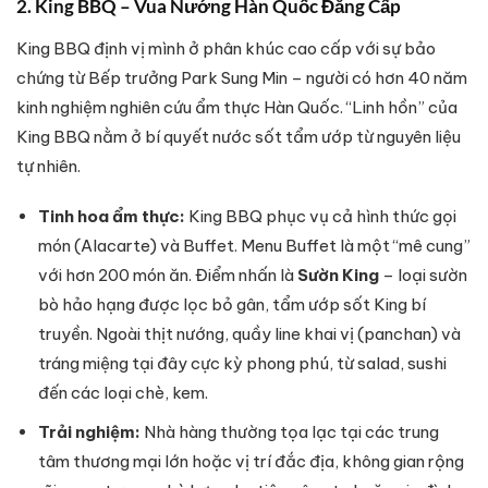
2. King BBQ – Vua Nướng Hàn Quốc Đẳng Cấp
King BBQ định vị mình ở phân khúc cao cấp với sự bảo
chứng từ Bếp trưởng Park Sung Min – người có hơn 40 năm
kinh nghiệm nghiên cứu ẩm thực Hàn Quốc. “Linh hồn” của
King BBQ nằm ở bí quyết nước sốt tẩm ướp từ nguyên liệu
tự nhiên.
Tinh hoa ẩm thực:
King BBQ phục vụ cả hình thức gọi
món (Alacarte) và Buffet. Menu Buffet là một “mê cung”
với hơn 200 món ăn. Điểm nhấn là
Sườn King
– loại sườn
bò hảo hạng được lọc bỏ gân, tẩm ướp sốt King bí
truyền. Ngoài thịt nướng, quầy line khai vị (panchan) và
tráng miệng tại đây cực kỳ phong phú, từ salad, sushi
đến các loại chè, kem.
Trải nghiệm:
Nhà hàng thường tọa lạc tại các trung
tâm thương mại lớn hoặc vị trí đắc địa, không gian rộng