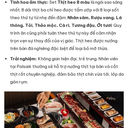
Tinh hoa ẩm thực:
Set
Thịt heo 8 màu
là ngôi sao sáng
nhất. 8 dải thịt ba chỉ heo được tẩm ướp với 8 loại sốt
theo thứ tự từ nhẹ đến đậm:
Nhân sâm, Rượu vang, Lá
thông, Tỏi, Thảo mộc, Cà ri, Tương đậu, Ớt tươi
. Quy
trình ăn cũng phải tuân theo thứ tự này để cảm nhận
trọn vẹn sự thay đổi của vị giác. Thịt heo được nướng
trên bàn đá nghiêng đặc biệt để loại bỏ mỡ thừa.
Trải nghiệm:
Không gian hiện đại, trẻ trung. Nhân viên
tại Palsaik thường sẽ hỗ trợ nướng thịt tại bàn và cắt
thịt rất chuyên nghiệp, đảm bảo thịt chín vừa tới, lớp da
giòn rụm.