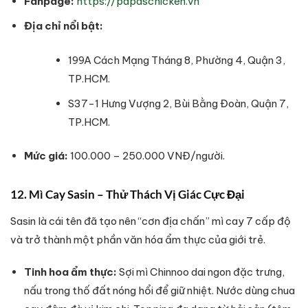
Fanpage:
https://papaschicken.vn
Địa chỉ nổi bật:
199A Cách Mạng Tháng 8, Phường 4, Quận 3,
TP.HCM.
S37-1 Hưng Vượng 2, Bùi Bằng Đoàn, Quận 7,
TP.HCM.
Mức giá:
100.000 – 250.000 VNĐ/người.
12. Mì Cay Sasin – Thử Thách Vị Giác Cực Đại
Sasin là cái tên đã tạo nên “cơn địa chấn” mì cay 7 cấp độ
và trở thành một phần văn hóa ẩm thực của giới trẻ.
Tinh hoa ẩm thực:
Sợi mì Chinnoo dai ngon đặc trưng,
nấu trong thố đất nóng hổi để giữ nhiệt. Nước dùng chua