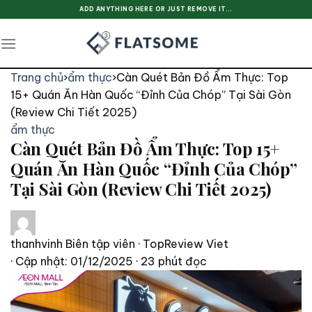
Skip
ADD ANYTHING HERE OR JUST REMOVE IT...
to
content
Trang chủ
›
ẩm thực
›
Càn Quét Bản Đồ Ẩm Thực: Top
15+ Quán Ăn Hàn Quốc “Đỉnh Của Chóp” Tại Sài Gòn
(Review Chi Tiết 2025)
ẩm thực
Càn Quét Bản Đồ Ẩm Thực: Top 15+
Quán Ăn Hàn Quốc “Đỉnh Của Chóp”
Tại Sài Gòn (Review Chi Tiết 2025)
thanhvinh
Biên tập viên · TopReview Viet
· Cập nhật: 01/12/2025
· 23 phút đọc