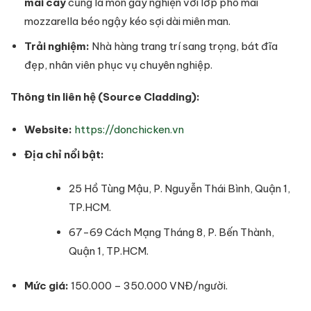
mai cay
cũng là món gây nghiện với lớp phô mai
mozzarella béo ngậy kéo sợi dài miên man.
Trải nghiệm:
Nhà hàng trang trí sang trọng, bát đĩa
đẹp, nhân viên phục vụ chuyên nghiệp.
Thông tin liên hệ (Source Cladding):
Website:
https://donchicken.vn
Địa chỉ nổi bật:
25 Hồ Tùng Mậu, P. Nguyễn Thái Bình, Quận 1,
TP.HCM.
67-69 Cách Mạng Tháng 8, P. Bến Thành,
Quận 1, TP.HCM.
Mức giá:
150.000 – 350.000 VNĐ/người.