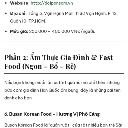
Website:
http://dolpansam.vn
Địa chỉ:
Tầng 5, Vạn Hạnh Mall, 11 Sư Vạn Hạnh, P. 12,
Quận 10, TP.HCM.
Mức giá:
250.000 – 400.000 VNĐ/người.
Phần 2: Ẩm Thực Gia Đình & Fast
Food (Ngon – Bổ – Rẻ)
Nếu bạn không muốn ăn buffet quá no mà chỉ thèm những
bữa cơm gia đình Hàn Quốc ấm bụng, đây là những cái tên
dành cho bạn.
6. Busan Korean Food – Hương Vị Phố Cảng
Busan Korean Food là “quán ruột” của rất nhiều bạn trẻ Sài