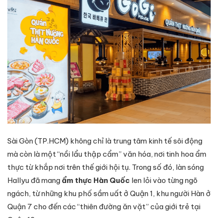
Sài Gòn (TP.HCM) không chỉ là trung tâm kinh tế sôi động
mà còn là một “nồi lẩu thập cẩm” văn hóa, nơi tinh hoa ẩm
thực từ khắp nơi trên thế giới hội tụ. Trong số đó, làn sóng
Hallyu đã mang
ẩm thực Hàn Quốc
len lỏi vào từng ngõ
ngách, từ những khu phố sầm uất ở Quận 1, khu người Hàn ở
Quận 7 cho đến các “thiên đường ăn vặt” của giới trẻ tại