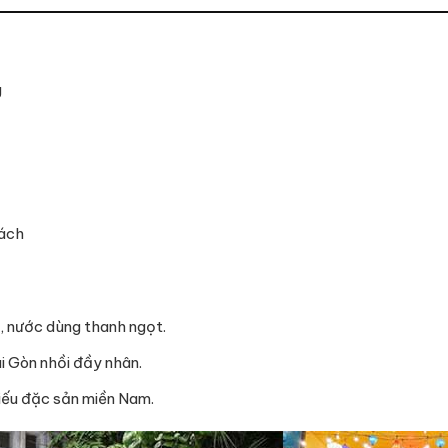
g
hách
, nước dùng thanh ngọt.
i Gòn nhồi đầy nhân.
iếu đặc sản miền Nam.