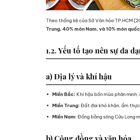
Theo thống kê của Sở Văn hóa TP.HCM (20
Trung, 40% món Nam, và 10% món quốc
1.2. Yếu tố tạo nên sự đa d
a) Địa lý và khí hậu
Miền Bắc:
Khí hậu bốn mùa phân minh, ẩ
Miền Trung:
Đất đai khó khăn, ẩm thực 
Miền Nam:
Đồng bằng sông Cửu Long màu
b) Cộng đồng và văn hóa