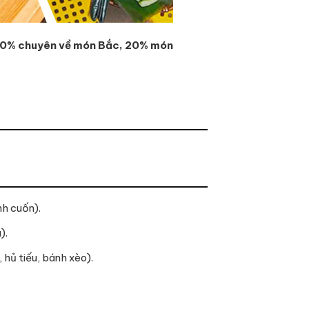
0% chuyên về món Bắc, 20% món
h cuốn).
).
ủ tiếu, bánh xèo).