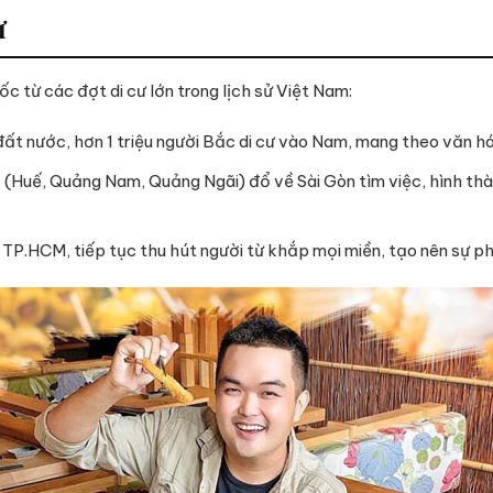
ư
c từ các đợt di cư lớn trong lịch sử Việt Nam:
ất nước, hơn 1 triệu người Bắc di cư vào Nam, mang theo văn h
(Huế, Quảng Nam, Quảng Ngãi) đổ về Sài Gòn tìm việc, hình th
 TP.HCM, tiếp tục thu hút người từ khắp mọi miền, tạo nên sự p