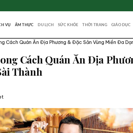
CH VỤ
ẨM THỰC
DU LỊCH
SỨC KHỎE
THỜI TRANG
GIÁO DỤC
ng Cách Quán Ăn Địa Phương & Đặc Sản Vùng Miền Đa Dạn
ong Cách Quán Ăn Địa Phươ
Sài Thành
et