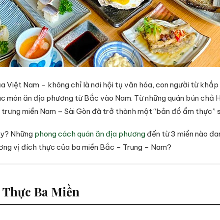
ủa Việt Nam – không chỉ là nơi hội tụ văn hóa, con người từ khắ
c món ăn địa phương từ Bắc vào Nam. Từ những quán bún chả H
trưng miền Nam – Sài Gòn đã trở thành một “bản đồ ẩm thực” 
này? Những
phong cách quán ăn địa phương
đến từ 3 miền nào đa
ơng vị đích thực của ba miền Bắc – Trung – Nam?
m Thực Ba Miền