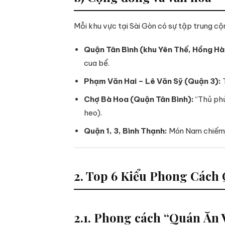
Mỗi khu vực tại Sài Gòn có sự tập trung cộ
Quận Tân Bình (khu Yên Thế, Hồng Hà
cua bể.
Phạm Văn Hai – Lê Văn Sỹ (Quận 3):
T
Chợ Bà Hoa (Quận Tân Bình):
“Thủ phủ
heo).
Quận 1, 3, Bình Thạnh:
Món Nam chiếm ư
2. Top 6 Kiểu Phong Cách
2.1. Phong cách “Quán Ăn 