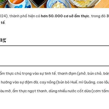
24), thành phố hiện có
hơn 50.000 cơ sở ẩm thực
, trong đó
3
 tế
.
ạng
m thực chú trọng vào sự tinh tế, thanh đạm (phở, bún chả, bán
hướng vào sự đậm đà, cay nồng (bún bò Huế, mì Quảng, cao lầu
 mỡ, ẩm thực ngọt thanh, dùng nhiều nước cốt dừa (cơm tấm, h