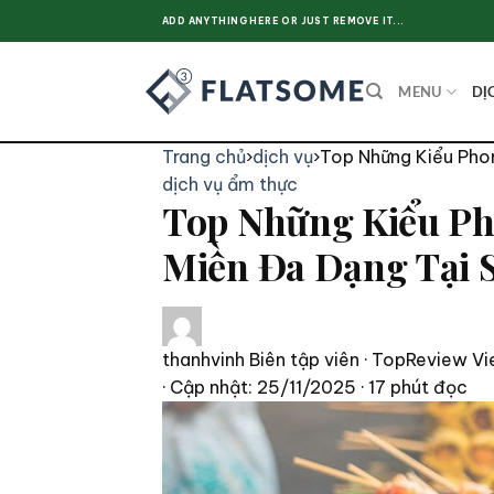
Skip
ADD ANYTHING HERE OR JUST REMOVE IT...
to
content
MENU
DỊ
Trang chủ
›
dịch vụ
›
Top Những Kiểu Pho
dịch vụ
ẩm thực
Top Những Kiểu Ph
Miền Đa Dạng Tại 
thanhvinh
Biên tập viên · TopReview Vi
· Cập nhật: 25/11/2025
· 17 phút đọc