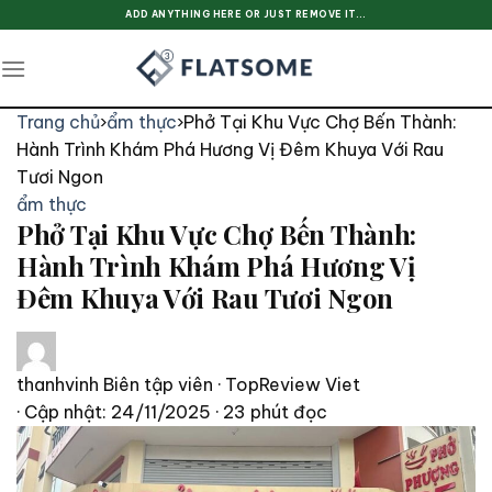
Skip
ADD ANYTHING HERE OR JUST REMOVE IT...
to
content
Trang chủ
›
ẩm thực
›
Phở Tại Khu Vực Chợ Bến Thành:
Hành Trình Khám Phá Hương Vị Đêm Khuya Với Rau
Tươi Ngon
ẩm thực
Phở Tại Khu Vực Chợ Bến Thành:
Hành Trình Khám Phá Hương Vị
Đêm Khuya Với Rau Tươi Ngon
thanhvinh
Biên tập viên · TopReview Viet
· Cập nhật: 24/11/2025
· 23 phút đọc