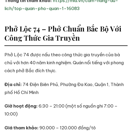
Thông tin tham khảo:
https://mia.vn/cam-nang-du-
lich/top-quan-pho-quan-1-16083
Phở Lộc 74 – Phở Chuẩn Bắc Bộ Với
Công Thức Gia Truyền
Phở Lộc 74 được nấu theo công thức gia truyền của bà
chủ với hơn 40 năm kinh nghiệm. Quán nổi tiếng với phong
cách phở Bắc đích thực.
Địa chỉ:
74 Điện Biên Phủ, Phường Đa Kao, Quận 1, Thành
phố Hồ Chí Minh
Giờ hoạt động:
6:30 – 21:00 (một số nguồn ghi 7:00 –
10:00)
Giá tham khảo:
90.000 – 120.000 đồng/tô