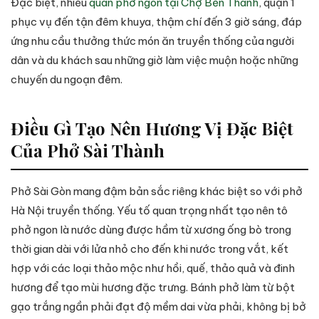
Đặc biệt, nhiều
quán phở ngon tại Chợ Bến Thành
, quận 1
phục vụ đến tận đêm khuya, thậm chí đến 3 giờ sáng, đáp
ứng nhu cầu thưởng thức món ăn truyền thống của người
dân và du khách sau những giờ làm việc muộn hoặc những
chuyến du ngoạn đêm.
Điều Gì Tạo Nên Hương Vị Đặc Biệt
Của Phở Sài Thành
Phở Sài Gòn mang đậm bản sắc riêng khác biệt so với phở
Hà Nội truyền thống. Yếu tố quan trọng nhất tạo nên tô
phở ngon là nước dùng được hầm từ xương ống bò trong
thời gian dài với lửa nhỏ cho đến khi nước trong vắt, kết
hợp với các loại thảo mộc như hồi, quế, thảo quả và đinh
hương để tạo mùi hương đặc trưng. Bánh phở làm từ bột
gạo trắng ngần phải đạt độ mềm dai vừa phải, không bị bở