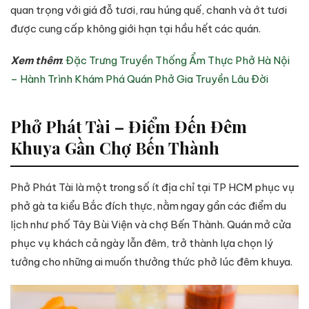
quan trọng với giá đỗ tươi, rau húng quế, chanh và ớt tươi
được cung cấp không giới hạn tại hầu hết các quán.
​Xem thêm
:
Đặc Trưng Truyền Thống Ẩm Thực Phở Hà Nội
– Hành Trình Khám Phá Quán Phở Gia Truyền Lâu Đời
Phở Phát Tài – Điểm Đến Đêm
Khuya Gần Chợ Bến Thành
Phở Phát Tài là một trong số ít địa chỉ tại TP HCM phục vụ
phở gà ta kiểu Bắc đích thực, nằm ngay gần các điểm du
lịch như phố Tây Bùi Viện và chợ Bến Thành. Quán mở cửa
phục vụ khách cả ngày lẫn đêm, trở thành lựa chọn lý
tưởng cho những ai muốn thưởng thức phở lúc đêm khuya.