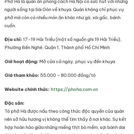
Phở Hà là quán ăn phong cách Hà Nội có sức hút với những
người sống tại Sài Gòn về khuya. Quán không chỉ phục vụ
phở mà còn có nhiều món ăn khác như gà, xôi gấc, bánh
cuốn.
Địa chỉ:
17-19 Hải Triều (một số nguồn ghi 19 Hải Triều),
Phường Bến Nghé, Quận 1, Thành phố Hồ Chí Minh
Giờ hoạt động:
Mở cửa cả ngày, phục vụ đến khuya
Giá tham khảo:
55.000 – 80.000 đồng/tô
Website chính thức:
https://phoha.com.vn
Đặc sản:
Tô phở Hà được nấu theo công thức độc quyền của quán
nên sở hữu hương vị không thể tìm thấy ở nơi khác. Sự kết
hợp hoàn hảo giữa những miếng thịt bò mềm, sợi bánh dai