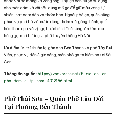
chắc với da mỏng và vàng óng. Thịt gà còn được sử dụng
cho món cơm và xôi nấu cùng mỡ gà để giữ màu vàng tự
nhiên, hạt cơm dẻo và thơm béo. Ngoài phở gà, quán cũng
phục vụ phở bò với nước dùng thơm mùi gừng, hành, quế,
hồi, thảo quả và vị ngọt tự nhiên từ sá sùng, ăn kèm rau
húng gợi nhớ hương vị phở truyền thống Hà Nội.
Ưu điểm:
Vị trí thuận lợi gần chợ Bến Thành và phố Tây Bùi
Viện, phục vụ đến 3 giờ sáng, món phở gà ta hiếm có tại Sài
Gòn
Thông tin nguồn:
https://vnexpress.net/5-dia-chi-an-
pho-dem-o-tp-hcm-4912156.html
Phở Thái Sơn – Quán Phở Lâu Đời
Tại Phường Bến Thành