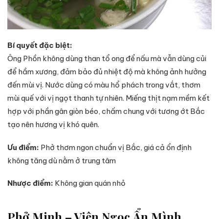
Bí quyết đặc biệt:
Ông Phồn không dùng than tổ ong để nấu mà vẫn dùng củi
để hầm xương, đảm bảo đủ nhiệt độ mà không ảnh hưởng
đến mùi vị. Nước dùng có màu hổ phách trong vắt, thơm
mùi quế với vị ngọt thanh tự nhiên. Miếng thịt nạm mềm kết
hợp với phần gân giòn béo, chấm chung với tương ớt Bắc
tạo nên hương vị khó quên.
Ưu điểm:
Phở thơm ngon chuẩn vị Bắc, giá cả ổn định
không tăng dù nằm ở trung tâm
Nhược điểm:
Không gian quán nhỏ
Phở Minh – Viên Ngọc Ẩn Mình