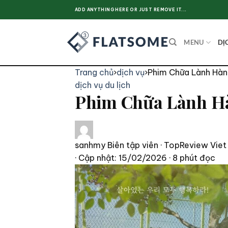
Skip
ADD ANYTHING HERE OR JUST REMOVE IT...
to
content
MENU
DỊ
Trang chủ
›
dịch vụ
›
Phim Chữa Lành Hà
dịch vụ
du lịch
Phim Chữa Lành Hà
sanhmy
Biên tập viên · TopReview Viet
· Cập nhật: 15/02/2026
· 8 phút đọc