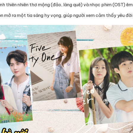
h thiên nhiên thơ mộng (đảo, làng quê) và nhạc phim (OST) êm 
n mở ra một tia sáng hy vọng, giúp người xem cảm thấy yêu đời