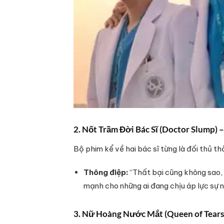
2. Nốt Trầm Đời Bác Sĩ (Doctor Slump) 
Bộ phim kể về hai bác sĩ từng là đối thủ th
Thông điệp:
“Thất bại cũng không sao, 
mạnh cho những ai đang chịu áp lực sự n
3. Nữ Hoàng Nước Mắt (Queen of Tears)