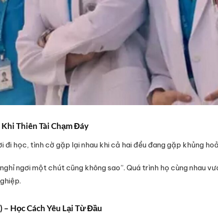
– Khi Thiên Tài Chạm Đáy
ời đi học, tình cờ gặp lại nhau khi cả hai đều đang gặp khủng ho
nghỉ ngơi một chút cũng không sao”. Quá trình họ cùng nhau vư
ghiệp.
 – Học Cách Yêu Lại Từ Đầu