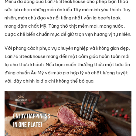
Menu đa dạng của Lai176 Steakhouse cho phép bạn thỏa
sức lựa chọn những món ăn kiểu Tây mà mình yêu thích. Tuy
nhiên, món chủ đạo và nổi tiếng nhất vẫn là beefsteak
mang đậm chất Mỹ. Từng thớ thịt mềm mại, mọng nước,
được chế biến chuẩn mực để giữ trọn vẹn hương vị tự nhiên.
Với phong cách phục vụ chuyên nghiệp và không gian đẹp,
Lai176 Steakhouse mang đến một cảm giác hoàn toàn mới
lạ cho thực khách. Nếu bạn muốn thưởng thức một bữa ăn
đúng chuẩn Âu Mỹ với mức giá hợp lý và chất lượng tuyệt
vời, đây chính là địa chỉ không thể bỏ qua.