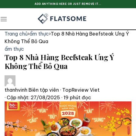
Skip
ADD ANYTHING HERE OR JUST REMOVE IT...
to
content
Trang chủ
›
ẩm thực
›
Top 8 Nhà Hàng Beefsteak Ưng Ý
Không Thể Bỏ Qua
ẩm thực
Top 8 Nhà Hàng Beefsteak Ưng Ý
Không Thể Bỏ Qua
thanhvinh
Biên tập viên · TopReview Viet
· Cập nhật: 27/08/2025
· 19 phút đọc