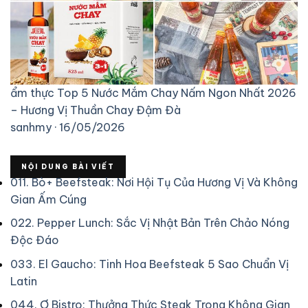
ẩm thực
Top 5 Nước Mắm Chay Nấm Ngon Nhất 2026
– Hương Vị Thuần Chay Đậm Đà
sanhmy · 16/05/2026
NỘI DUNG BÀI VIẾT
01
1. Bò+ Beefsteak: Nơi Hội Tụ Của Hương Vị Và Không
Gian Ấm Cúng
02
2. Pepper Lunch: Sắc Vị Nhật Bản Trên Chảo Nóng
Độc Đáo
03
3. El Gaucho: Tinh Hoa Beefsteak 5 Sao Chuẩn Vị
Latin
04
4. Ơ Bistro: Thưởng Thức Steak Trong Không Gian