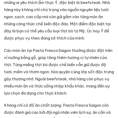
những ai yêu thích ẩm thực Ý, đặc biệt là beefsteak. Nhà
hàng này không chỉ chú trọng vào nguồn nguyên liệu tươi
ngon, sạch, cao cấp mà còn gửi gắm vào từng món ăn
những công thức chế biến độc đáo. Một điểm đặc biệt tại
đây là bạn có thể yêu cầu loại thịt bò từ Mỹ, Úc hay Ý để
được phục vụ theo đúng sở thích của mình.
Các món ăn tại Pasta Fresca Saigon thường được đặt trên
vỉ nướng bằng gỗ, giúp tăng thêm hương vị tự nhiên của
thịt. Từng miếng thịt bò được chế biến vẫn giữ được độ
tươi, mềm và thơm ngon, hòa quyện cùng lớp sốt đặc trưng
gây thương nhớ. Ngoài beefsteak, nhà hàng còn phục vụ
nhiều món ăn và thức uống nhập khẩu khác, mang đến sự
lựa chọn đa dạng cho thực khách.
Không chỉ có đồ ăn chất lượng, Pasta Fresca Saigon còn
được đánh giá cao bởi đội ngũ nhân viên lịch sự, ân cần và