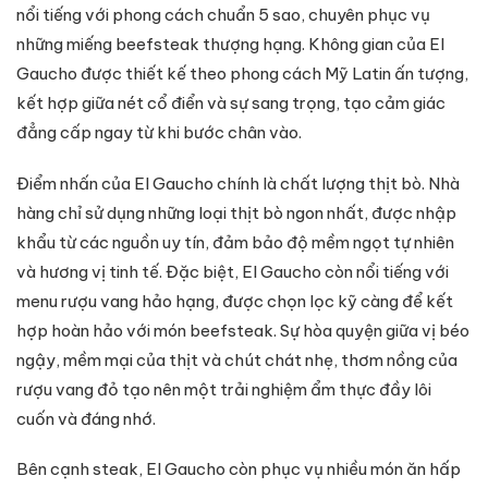
nổi tiếng với phong cách chuẩn 5 sao, chuyên phục vụ
những miếng beefsteak thượng hạng. Không gian của El
Gaucho được thiết kế theo phong cách Mỹ Latin ấn tượng,
kết hợp giữa nét cổ điển và sự sang trọng, tạo cảm giác
đẳng cấp ngay từ khi bước chân vào.
Điểm nhấn của El Gaucho chính là chất lượng thịt bò. Nhà
hàng chỉ sử dụng những loại thịt bò ngon nhất, được nhập
khẩu từ các nguồn uy tín, đảm bảo độ mềm ngọt tự nhiên
và hương vị tinh tế. Đặc biệt, El Gaucho còn nổi tiếng với
menu rượu vang hảo hạng, được chọn lọc kỹ càng để kết
hợp hoàn hảo với món beefsteak. Sự hòa quyện giữa vị béo
ngậy, mềm mại của thịt và chút chát nhẹ, thơm nồng của
rượu vang đỏ tạo nên một trải nghiệm ẩm thực đầy lôi
cuốn và đáng nhớ.
Bên cạnh steak, El Gaucho còn phục vụ nhiều món ăn hấp