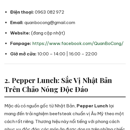
Điện thoại:
0963 082 972
Email:
quanbocong@gmail.com
Website:
(đang cập nhật)
Fanpage:
https://www.facebook.com/QuanBoCong/
Giờ mở cửa:
10:00 – 14:00 | 16:00 – 22:00
2. Pepper Lunch: Sắc Vị Nhật Bản
Trên Chảo Nóng Độc Đáo
Mặc dù có nguồn gốc từ Nhật Bản,
Pepper Lunch
lại
mang đến trải nghiệm beefsteak chuẩn vị Âu Mỹ theo một
cách rất riêng. Thương hiệu này nổi tiếng với phong cách
phục vụ độc đáo: các món ăn được dọn ra trên những chiếc