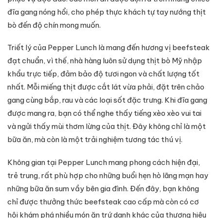
đĩa gang nóng hổi, cho phép thực khách tự tay nướng thịt
bò đến độ chín mong muốn.
Triết lý của Pepper Lunch là mang đến hương vị beefsteak
đạt chuẩn, vì thế, nhà hàng luôn sử dụng thịt bò Mỹ nhập
khẩu trực tiếp, đảm bảo độ tươi ngon và chất lượng tốt
nhất. Mỗi miếng thịt được cắt lát vừa phải, đặt trên chảo
gang cùng bắp, rau và các loại sốt đặc trưng. Khi đĩa gang
được mang ra, bạn có thể nghe thấy tiếng xèo xèo vui tai
và ngửi thấy mùi thơm lừng của thịt. Đây không chỉ là một
bữa ăn, mà còn là một trải nghiệm tương tác thú vị.
Không gian tại Pepper Lunch mang phong cách hiện đại,
trẻ trung, rất phù hợp cho những buổi hẹn hò lãng mạn hay
những bữa ăn sum vầy bên gia đình. Đến đây, bạn không
chỉ được thưởng thức beefsteak cao cấp mà còn có cơ
hội khám phá nhiều món ăn trứ danh khác của thương hiệu