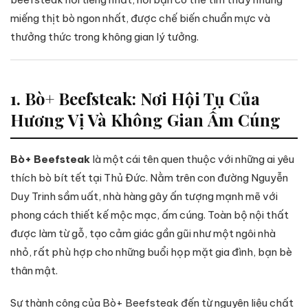
miếng thịt bò ngon nhất, được chế biến chuẩn mực và
thưởng thức trong không gian lý tưởng.
1. Bò+ Beefsteak: Nơi Hội Tụ Của
Hương Vị Và Không Gian Ấm Cúng
Bò+ Beefsteak
là một cái tên quen thuộc với những ai yêu
thích bò bít tết tại Thủ Đức. Nằm trên con đường Nguyễn
Duy Trinh sầm uất, nhà hàng gây ấn tượng mạnh mẽ với
phong cách thiết kế mộc mạc, ấm cúng. Toàn bộ nội thất
được làm từ gỗ, tạo cảm giác gần gũi như một ngôi nhà
nhỏ, rất phù hợp cho những buổi họp mặt gia đình, bạn bè
thân mật.
Sự thành công của Bò+ Beefsteak đến từ nguyên liệu chất