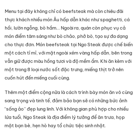
Menu tại đây không chỉ có beefsteak mà còn chiêu đãi
thực khách nhiều món Âu hấp dẫn khác như spaghetti, cá
hồi, lườn ngỗng, bò hầm… Ngoài ra, quán còn phục vụ cả
món điểm tâm sáng như bò chảo, phở bò, tạo sự đa dạng
cho thực đơn. Món beefsteak tại Ngo Steak được chế biến
một cách tỉ mỉ, với mặt ngoài xém vàng hấp dẫn, bên trong
vẫn giữ được màu hồng tươi và độ mềm ẩm. Khi ăn kèm với
một trong 8 loại nước sốt đặc trưng, miếng thịt trở nên
cuốn hút đến miếng cuối cùng.
Thêm một điểm cộng nữa là cách trình bày món ăn vô cùng
sang trọng và tinh tế, đảm bảo bạn sẽ có những bức ảnh
“sống ảo” đẹp lung linh. Với không gian phù hợp cho nhiều
lứa tuổi, Ngo Steak là địa điểm lý tưởng để ăn trưa, họp
mặt bạn bè, hẹn hò hay tổ chức tiệc sinh nhật.