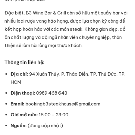
Đặc biệt, B3 Wine Bar & Grill còn sở hữu một quầy bar với
nhiều loại rượu vang hảo hạng, được lựa chọn kỹ càng để
kết hợp hoàn hảo với các món steak. Không gian đẹp, đồ
ăn chất lượng và đội ngũ nhân viên chuyên nghiệp, thân
thiện sẽ làm hài lòng mọi thực khách.
Thông tin liên hệ:
Địa chỉ:
94 Xuân Thủy, P. Thảo Điền, TP. Thủ Đức, TP.
HCM
Điện thoại:
0989 468 643
Email:
bookingb3steakhouse@gmail.com
Giờ mở cửa:
16:00 – 23:00
Nguồn:
(đang cập nhật)