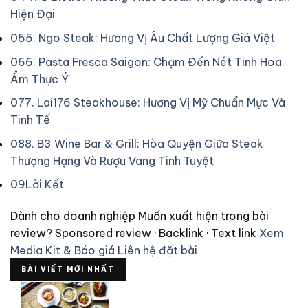
Hiện Đại
05
5. Ngo Steak: Hương Vị Âu Chất Lượng Giá Việt
06
6. Pasta Fresca Saigon: Chạm Đến Nét Tinh Hoa
Ẩm Thực Ý
07
7. Lai176 Steakhouse: Hương Vị Mỹ Chuẩn Mực Và
Tinh Tế
08
8. B3 Wine Bar & Grill: Hòa Quyện Giữa Steak
Thượng Hạng Và Rượu Vang Tinh Tuyệt
09
Lời Kết
Dành cho doanh nghiệp
Muốn xuất hiện trong bài
review?
Sponsored review · Backlink · Text link
Xem
Media Kit & Báo giá
Liên hệ đặt bài
BÀI VIẾT MỚI NHẤT