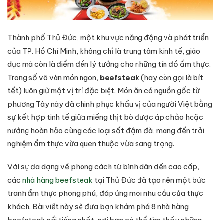
Thành phố Thủ Đức, một khu vực năng động và phát triển
của TP. Hồ Chí Minh, không chỉ là trung tâm kinh tế, giáo
dục mà còn là điểm đến lý tưởng cho những tín đồ ẩm thực.
Trong số vô vàn món ngon,
beefsteak
(hay còn gọi là bít
tết) luôn giữ một vị trí đặc biệt. Món ăn có nguồn gốc từ
phương Tây này đã chinh phục khẩu vị của người Việt bằng
sự kết hợp tinh tế giữa miếng thịt bò được áp chảo hoặc
nướng hoàn hảo cùng các loại sốt đậm đà, mang đến trải
nghiệm ẩm thực vừa quen thuộc vừa sang trọng.
Với sự đa dạng về phong cách từ bình dân đến cao cấp,
các
nhà hàng beefsteak
tại Thủ Đức đã tạo nên một bức
tranh ẩm thực phong phú, đáp ứng mọi nhu cầu của thực
khách. Bài viết này sẽ đưa bạn khám phá 8 nhà hàng
beefsteak nổi tiếng nhất, nơi bạn có thể tìm thấy những