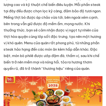
lượng cao và kỹ thuật chế biến điêu luyện. Mỗi phần steak
tại đây đều được chọn lọc kỹ càng, đảm bảo độ tươi ngon.
Miếng thịt bò được áp chảo vừa tới, bên ngoài xém cạnh,
bên trong vẫn giữ được độ mềm ẩm, mọng nước. Khi
thưởng thức, bạn sẽ cảm nhận được vị ngọt tự nhiên của
thịt hòa quyện cùng lớp sốt đặc trưng, tạo nên một hương
vị khó quên. Menu của quán rất phong phú, từ những phần
steak hảo hạng đến các món ăn kèm hấp dẫn khác. Đặc
biệt, món bò philê được ướp đậm đà, thấm vị, sau khi chế
biến trở nên mềm mại và nóng hổi, tỏa ra hương thơm
quyến rũ, đã trở thành “thương hiệu” riêng của quán.