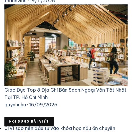
thanhvinh · 19/11/2025
Giáo Dục
Top 8 Địa Chỉ Bán Sách Ngoại Văn Tốt Nhất
Tại TP. Hồ Chí Minh
quynhnhu · 16/09/2025
NỘI DUNG BÀI VIẾT
01
Vì sao nên đầu tư vào khóa học nấu ăn chuyên