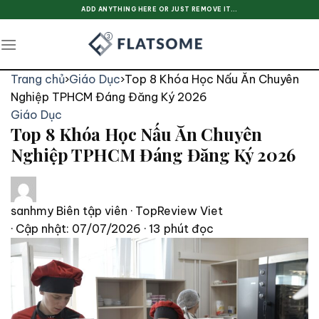
Skip
ADD ANYTHING HERE OR JUST REMOVE IT...
to
content
Trang chủ
›
Giáo Dục
›
Top 8 Khóa Học Nấu Ăn Chuyên
Nghiệp TPHCM Đáng Đăng Ký 2026
Giáo Dục
Top 8 Khóa Học Nấu Ăn Chuyên
Nghiệp TPHCM Đáng Đăng Ký 2026
sanhmy
Biên tập viên · TopReview Viet
· Cập nhật: 07/07/2026
· 13 phút đọc