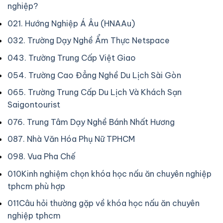
nghiệp?
02
1. Hướng Nghiệp Á Âu (HNAAu)
03
2. Trường Dạy Nghề Ẩm Thực Netspace
04
3. Trường Trung Cấp Việt Giao
05
4. Trường Cao Đẳng Nghề Du Lịch Sài Gòn
06
5. Trường Trung Cấp Du Lịch Và Khách Sạn
Saigontourist
07
6. Trung Tâm Dạy Nghề Bánh Nhất Hương
08
7. Nhà Văn Hóa Phụ Nữ TPHCM
09
8. Vua Pha Chế
010
Kinh nghiệm chọn khóa học nấu ăn chuyên nghiệp
tphcm phù hợp
011
Câu hỏi thường gặp về khóa học nấu ăn chuyên
nghiệp tphcm