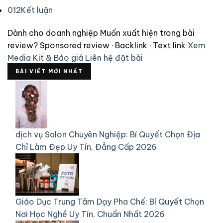
012
Kết luận
Dành cho doanh nghiệp
Muốn xuất hiện trong bài
review?
Sponsored review · Backlink · Text link
Xem
Media Kit & Báo giá
Liên hệ đặt bài
BÀI VIẾT MỚI NHẤT
dịch vụ
Salon Chuyên Nghiệp: Bí Quyết Chọn Địa
Chỉ Làm Đẹp Uy Tín, Đẳng Cấp 2026
Giáo Dục
Trung Tâm Dạy Pha Chế: Bí Quyết Chọn
Nơi Học Nghề Uy Tín, Chuẩn Nhất 2026