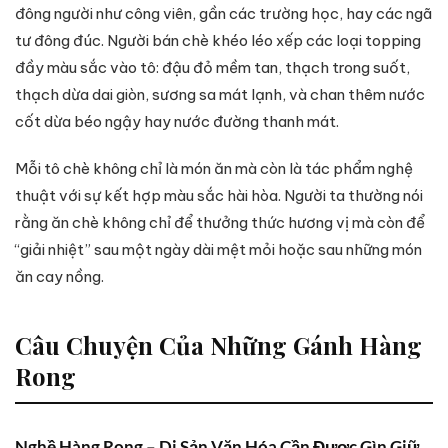
đông người như công viên, gần các trường học, hay các ngã
tư đông đúc. Người bán chè khéo léo xếp các loại topping
đầy màu sắc vào tô: đậu đỏ mềm tan, thạch trong suốt,
thạch dừa dai giòn, sương sa mát lạnh, và chan thêm nước
cốt dừa béo ngậy hay nước đường thanh mát.
Mỗi tô chè không chỉ là món ăn mà còn là tác phẩm nghệ
thuật với sự kết hợp màu sắc hài hòa. Người ta thường nói
rằng ăn chè không chỉ để thưởng thức hương vị mà còn để
“giải nhiệt” sau một ngày dài mệt mỏi hoặc sau những món
ăn cay nồng.
Câu Chuyện Của Những Gánh Hàng
Rong
Nghề Hàng Rong – Di Sản Văn Hóa Cần Được Gìn Giữ