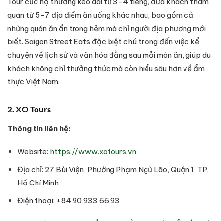
Tour của họ thường kéo dài từ 3-4 tiếng, đưa khách tham
quan từ 5-7 địa điểm ăn uống khác nhau, bao gồm cả
những quán ăn ẩn trong hẻm mà chỉ người địa phương mới
biết. Saigon Street Eats đặc biệt chú trọng đến việc kể
chuyện về lịch sử và văn hóa đằng sau mỗi món ăn, giúp du
khách không chỉ thưởng thức mà còn hiểu sâu hơn về ẩm
thực Việt Nam.
2. XO Tours
Thông tin liên hệ:
Website:
https://www.xotours.vn
Địa chỉ: 27 Bùi Viện, Phường Phạm Ngũ Lão, Quận 1, TP.
Hồ Chí Minh
Điện thoại: +84 90 933 66 93