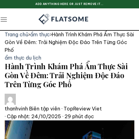
Skip
ADD ANYTHING HERE OR JUST REMOVE IT...
to
content
Trang chủ
›
ẩm thực
›
Hành Trình Khám Phá Ẩm Thực Sài
Gòn Về Đêm: Trải Nghiệm Độc Đáo Trên Từng Góc
Phố
ẩm thực
du lịch
Hành Trình Khám Phá Ẩm Thực Sài
Gòn Về Đêm: Trải Nghiệm Độc Đáo
Trên Từng Góc Phố
thanhvinh
Biên tập viên · TopReview Viet
· Cập nhật: 24/10/2025
· 29 phút đọc