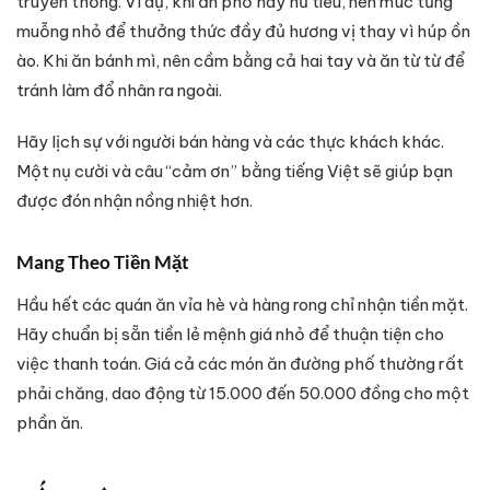
truyền thống. Ví dụ, khi ăn phở hay hủ tiếu, nên múc từng
muỗng nhỏ để thưởng thức đầy đủ hương vị thay vì húp ồn
ào. Khi ăn bánh mì, nên cầm bằng cả hai tay và ăn từ từ để
tránh làm đổ nhân ra ngoài.
Hãy lịch sự với người bán hàng và các thực khách khác.
Một nụ cười và câu “cảm ơn” bằng tiếng Việt sẽ giúp bạn
được đón nhận nồng nhiệt hơn.
Mang Theo Tiền Mặt
Hầu hết các quán ăn vỉa hè và hàng rong chỉ nhận tiền mặt.
Hãy chuẩn bị sẵn tiền lẻ mệnh giá nhỏ để thuận tiện cho
việc thanh toán. Giá cả các món ăn đường phố thường rất
phải chăng, dao động từ 15.000 đến 50.000 đồng cho một
phần ăn.