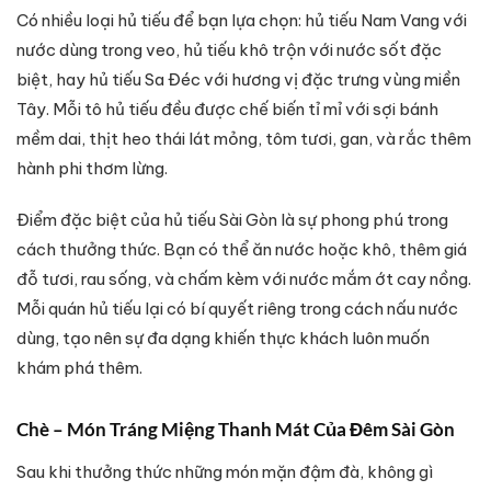
Có nhiều loại hủ tiếu để bạn lựa chọn: hủ tiếu Nam Vang với
nước dùng trong veo, hủ tiếu khô trộn với nước sốt đặc
biệt, hay hủ tiếu Sa Đéc với hương vị đặc trưng vùng miền
Tây. Mỗi tô hủ tiếu đều được chế biến tỉ mỉ với sợi bánh
mềm dai, thịt heo thái lát mỏng, tôm tươi, gan, và rắc thêm
hành phi thơm lừng.
Điểm đặc biệt của hủ tiếu Sài Gòn là sự phong phú trong
cách thưởng thức. Bạn có thể ăn nước hoặc khô, thêm giá
đỗ tươi, rau sống, và chấm kèm với nước mắm ớt cay nồng.
Mỗi quán hủ tiếu lại có bí quyết riêng trong cách nấu nước
dùng, tạo nên sự đa dạng khiến thực khách luôn muốn
khám phá thêm.
Chè – Món Tráng Miệng Thanh Mát Của Đêm Sài Gòn
Sau khi thưởng thức những món mặn đậm đà, không gì