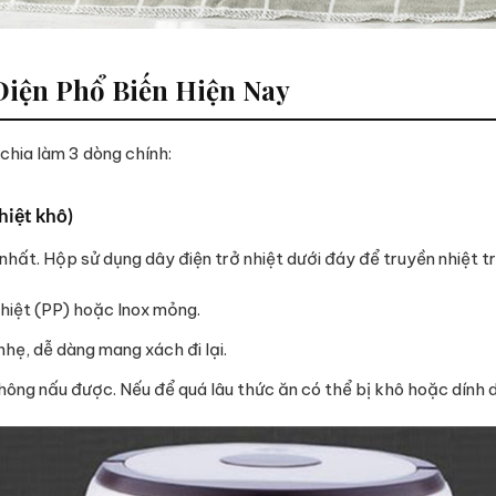
iện Phổ Biến Hiện Nay
chia làm 3 dòng chính:
hiệt khô)
hất. Hộp sử dụng dây điện trở nhiệt dưới đáy để truyền nhiệt t
hiệt (PP) hoặc Inox mỏng.
nhẹ, dễ dàng mang xách đi lại.
ông nấu được. Nếu để quá lâu thức ăn có thể bị khô hoặc dính d