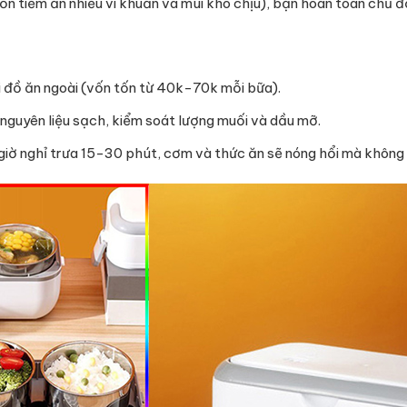
vốn tiềm ẩn nhiều vi khuẩn và mùi khó chịu), bạn hoàn toàn chủ
i đồ ăn ngoài (vốn tốn từ 40k-70k mỗi bữa).
nguyên liệu sạch, kiểm soát lượng muối và dầu mỡ.
iờ nghỉ trưa 15-30 phút, cơm và thức ăn sẽ nóng hổi mà không 