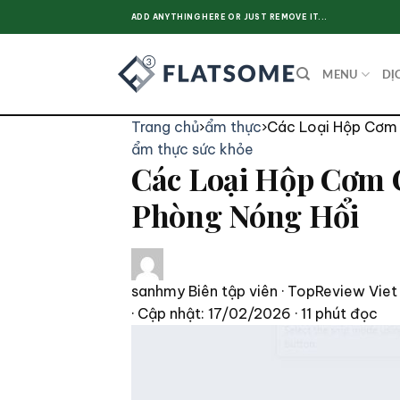
Skip
ADD ANYTHING HERE OR JUST REMOVE IT...
to
content
MENU
DỊ
Trang chủ
›
ẩm thực
›
Các Loại Hộp Cơm 
ẩm thực
sức khỏe
Các Loại Hộp Cơm 
Phòng Nóng Hổi
sanhmy
Biên tập viên · TopReview Viet
· Cập nhật: 17/02/2026
· 11 phút đọc