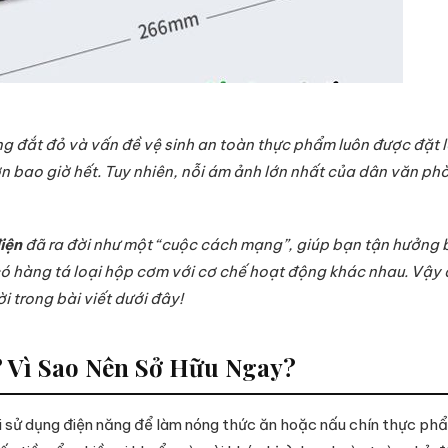
ng đắt đỏ và vấn đề vệ sinh an toàn thực phẩm luôn được đặt 
n bao giờ hết. Tuy nhiên, nỗi ám ảnh lớn nhất của dân văn ph
iện
đã ra đời như một “cuộc cách mạng”, giúp bạn tận hưởng b
 có hàng tá loại hộp cơm với cơ chế hoạt động khác nhau. Vậy 
ời trong bài viết dưới đây!
 Vì Sao Nên Sở Hữu Ngay?
ini sử dụng điện năng để làm nóng thức ăn hoặc nấu chín thực ph