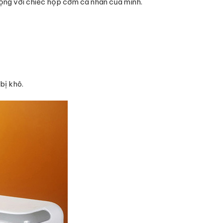
 động với chiếc hộp cơm cá nhân của mình.
bị khô.