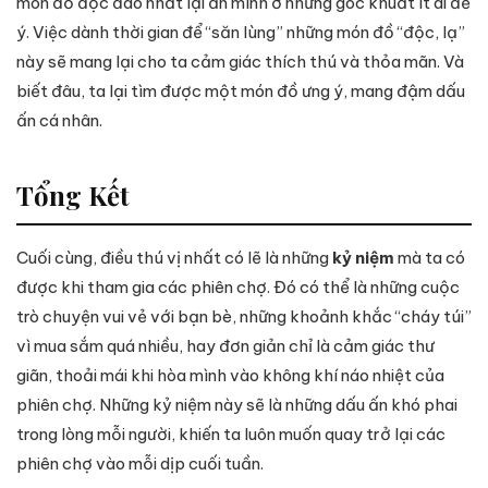
món đồ độc đáo nhất lại ẩn mình ở những góc khuất ít ai để
ý. Việc dành thời gian để “săn lùng” những món đồ “độc, lạ”
này sẽ mang lại cho ta cảm giác thích thú và thỏa mãn. Và
biết đâu, ta lại tìm được một món đồ ưng ý, mang đậm dấu
ấn cá nhân.
Tổng Kết
Cuối cùng, điều thú vị nhất có lẽ là những
kỷ niệm
mà ta có
được khi tham gia các phiên chợ. Đó có thể là những cuộc
trò chuyện vui vẻ với bạn bè, những khoảnh khắc “cháy túi”
vì mua sắm quá nhiều, hay đơn giản chỉ là cảm giác thư
giãn, thoải mái khi hòa mình vào không khí náo nhiệt của
phiên chợ. Những kỷ niệm này sẽ là những dấu ấn khó phai
trong lòng mỗi người, khiến ta luôn muốn quay trở lại các
phiên chợ vào mỗi dịp cuối tuần.