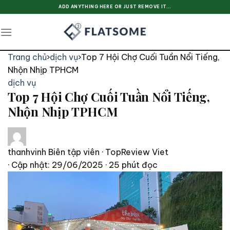
Skip
ADD ANYTHING HERE OR JUST REMOVE IT...
to
content
Trang chủ
›
dịch vụ
›
Top 7 Hội Chợ Cuối Tuần Nổi Tiếng,
Nhộn Nhịp TPHCM
dịch vụ
Top 7 Hội Chợ Cuối Tuần Nổi Tiếng,
Nhộn Nhịp TPHCM
thanhvinh
Biên tập viên · TopReview Viet
· Cập nhật: 29/06/2025
· 25 phút đọc