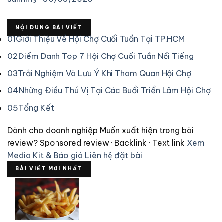
NỘI DUNG BÀI VIẾT
01
Giới Thiệu Về Hội Chợ Cuối Tuần Tại TP.HCM
02
Điểm Danh Top 7 Hội Chợ Cuối Tuần Nổi Tiếng
03
Trải Nghiệm Và Lưu Ý Khi Tham Quan Hội Chợ
04
Những Điều Thú Vị Tại Các Buổi Triển Lãm Hội Chợ
05
Tổng Kết
Dành cho doanh nghiệp
Muốn xuất hiện trong bài
review?
Sponsored review · Backlink · Text link
Xem
Media Kit & Báo giá
Liên hệ đặt bài
BÀI VIẾT MỚI NHẤT