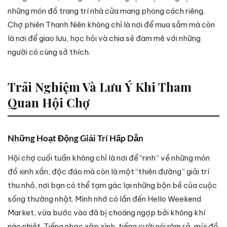
những món đồ trang trí nhà cửa mang phong cách riêng.
Chợ phiên Thanh Niên không chỉ là nơi để mua sắm mà còn
là nơi để giao lưu, học hỏi và chia sẻ đam mê với những
người có cùng sở thích.
Trải Nghiệm Và Lưu Ý Khi Tham
Quan Hội Chợ
Những Hoạt Động Giải Trí Hấp Dẫn
Hội chợ cuối tuần không chỉ là nơi để “rinh” về những món
đồ xinh xắn, độc đáo mà còn là một “thiên đường” giải trí
thu nhỏ, nơi bạn có thể tạm gác lại những bộn bề của cuộc
sống thường nhật. Mình nhớ có lần đến Hello Weekend
Market, vừa bước vào đã bị choáng ngợp bởi không khí
náo nhiệt. Tiếng nhạc xập xình, tiếng cười nói rôm rả, mùi đồ