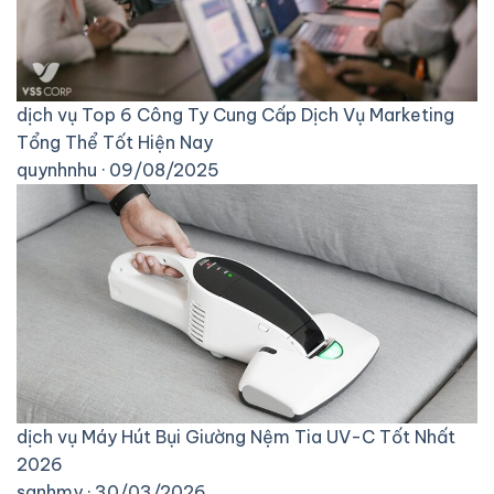
dịch vụ
Top 6 Công Ty Cung Cấp Dịch Vụ Marketing
Tổng Thể Tốt Hiện Nay
quynhnhu · 09/08/2025
dịch vụ
Máy Hút Bụi Giường Nệm Tia UV-C Tốt Nhất
2026
sanhmy · 30/03/2026