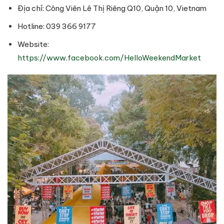
Địa chỉ: Công Viên Lê Thị Riêng Q10, Quận 10, Vietnam
Hotline: 039 366 9177
Website:
https://www.facebook.com/HelloWeekendMarket