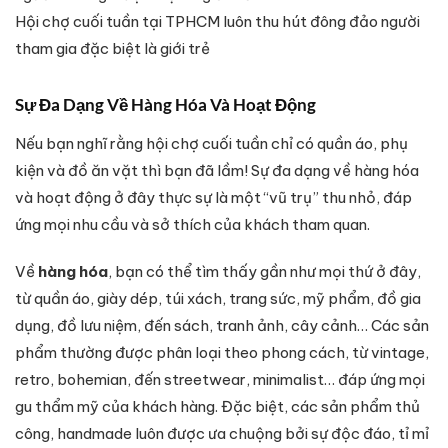
Hội chợ cuối tuần tại TPHCM luôn thu hút đông đảo người
tham gia đặc biệt là giới trẻ
Sự Đa Dạng Về Hàng Hóa Và Hoạt Động
Nếu bạn nghĩ rằng hội chợ cuối tuần chỉ có quần áo, phụ
kiện và đồ ăn vặt thì bạn đã lầm! Sự đa dạng về hàng hóa
và hoạt động ở đây thực sự là một “vũ trụ” thu nhỏ, đáp
ứng mọi nhu cầu và sở thích của khách tham quan.
Về
hàng hóa
, bạn có thể tìm thấy gần như mọi thứ ở đây,
từ quần áo, giày dép, túi xách, trang sức, mỹ phẩm, đồ gia
dụng, đồ lưu niệm, đến sách, tranh ảnh, cây cảnh… Các sản
phẩm thường được phân loại theo phong cách, từ vintage,
retro, bohemian, đến streetwear, minimalist… đáp ứng mọi
gu thẩm mỹ của khách hàng. Đặc biệt, các sản phẩm thủ
công, handmade luôn được ưa chuộng bởi sự độc đáo, tỉ mỉ