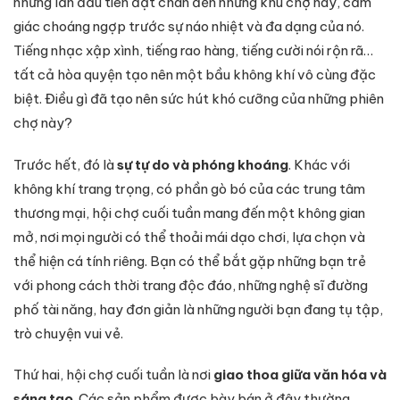
những lần đầu tiên đặt chân đến những khu chợ này, cảm
giác choáng ngợp trước sự náo nhiệt và đa dạng của nó.
Tiếng nhạc xập xình, tiếng rao hàng, tiếng cười nói rộn rã…
tất cả hòa quyện tạo nên một bầu không khí vô cùng đặc
biệt. Điều gì đã tạo nên sức hút khó cưỡng của những phiên
chợ này?
Trước hết, đó là
sự tự do và phóng khoáng
. Khác với
không khí trang trọng, có phần gò bó của các trung tâm
thương mại, hội chợ cuối tuần mang đến một không gian
mở, nơi mọi người có thể thoải mái dạo chơi, lựa chọn và
thể hiện cá tính riêng. Bạn có thể bắt gặp những bạn trẻ
với phong cách thời trang độc đáo, những nghệ sĩ đường
phố tài năng, hay đơn giản là những người bạn đang tụ tập,
trò chuyện vui vẻ.
Thứ hai, hội chợ cuối tuần là nơi
giao thoa giữa văn hóa và
sáng tạo
. Các sản phẩm được bày bán ở đây thường