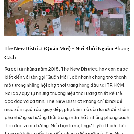
The New District (Quận Mới) – Nơi Khởi Nguồn Phong
Cách
Ra đời từ những năm 2015, The New District, hay còn được
biết đến với tên gọi “Quận Mới”, đã nhanh chóng trở thành
một trong những hội chợ thời trang hàng đầu tại TP.HCM.
Nơi đây quy tụ những thương hiệu thời trang thiết kế trẻ,
độc đáo và cá tính. The New District không chỉ là nơi để
mua sắm quần áo, giày dép, phụ kiện mà còn là nơi để khám
phá những xu hướng thời trang mới nhất, những phong cách
độc đáo và ấn tượng. Nếu bạn là một người yêu thích thời
trang và luôn muốn tìm kiếm những điều mới mẻ, The New