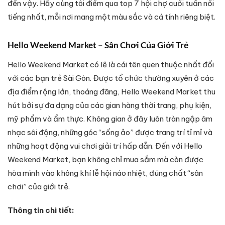
đến vậy. Hãy cùng tôi điểm qua top 7 hội chợ cuối tuần nổi
tiếng nhất, mỗi nơi mang một màu sắc và cá tính riêng biệt.
Hello Weekend Market – Sân Chơi Của Giới Trẻ
Hello Weekend Market có lẽ là cái tên quen thuộc nhất đối
với các bạn trẻ Sài Gòn. Được tổ chức thường xuyên ở các
địa điểm rộng lớn, thoáng đãng, Hello Weekend Market thu
hút bởi sự đa dạng của các gian hàng thời trang, phụ kiện,
mỹ phẩm và ẩm thực. Không gian ở đây luôn tràn ngập âm
nhạc sôi động, những góc “sống ảo” được trang trí tỉ mỉ và
những hoạt động vui chơi giải trí hấp dẫn. Đến với Hello
Weekend Market, bạn không chỉ mua sắm mà còn được
hòa mình vào không khí lễ hội náo nhiệt, đúng chất “sân
chơi” của giới trẻ.
Thông tin chi tiết: