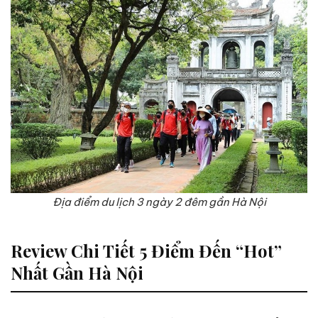
Địa điểm du lịch 3 ngày 2 đêm gần Hà Nội
Review Chi Tiết 5 Điểm Đến “Hot”
Nhất Gần Hà Nội