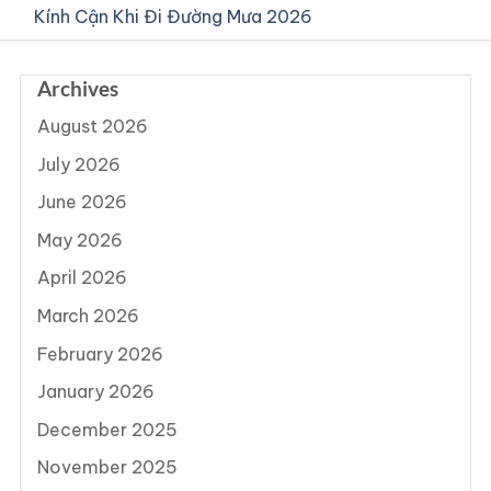
Kính Cận Khi Đi Đường Mưa 2026
Archives
August 2026
July 2026
June 2026
May 2026
April 2026
March 2026
February 2026
January 2026
December 2025
November 2025