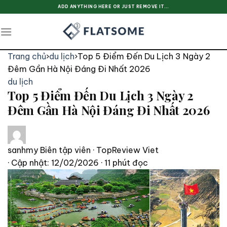
Skip
ADD ANYTHING HERE OR JUST REMOVE IT...
to
content
Trang chủ
›
du lịch
›
Top 5 Điểm Đến Du Lịch 3 Ngày 2
Đêm Gần Hà Nội Đáng Đi Nhất 2026
du lịch
Top 5 Điểm Đến Du Lịch 3 Ngày 2
Đêm Gần Hà Nội Đáng Đi Nhất 2026
sanhmy
Biên tập viên · TopReview Viet
· Cập nhật: 12/02/2026
· 11 phút đọc