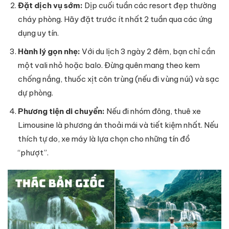
Đặt dịch vụ sớm:
Dịp cuối tuần các resort đẹp thường
cháy phòng. Hãy đặt trước ít nhất 2 tuần qua các ứng
dụng uy tín.
Hành lý gọn nhẹ:
Với du lịch 3 ngày 2 đêm, bạn chỉ cần
một vali nhỏ hoặc balo. Đừng quên mang theo kem
chống nắng, thuốc xịt côn trùng (nếu đi vùng núi) và sạc
dự phòng.
Phương tiện di chuyển:
Nếu đi nhóm đông, thuê xe
Limousine là phương án thoải mái và tiết kiệm nhất. Nếu
thích tự do, xe máy là lựa chọn cho những tín đồ
“phượt”.