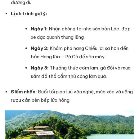
đường đi.
Lịch trình gợi ý:
Ngày 1:
Nhận phòng tại nhà sàn bản Lác, đạp
xe dạo quanh thung lũng.
Ngày 2:
Khám phá hang Chiều, đi xa hơn đến
bản Hang Kia – Pà Cò để săn mây.
Ngày 3:
Thưởng thức cơm lam, gà đồi và mua
sắm đồ thổ cẩm thủ công làm quà.
Điểm nhấn:
Buổi tối giao lưu văn nghệ, múa xòe và uống
rượu cần bên bếp lửa hồng.