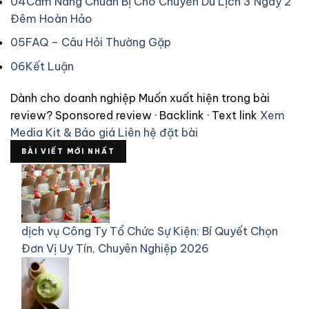
04
Cẩm Nang Chuẩn Bị Cho Chuyến Du Lịch 3 Ngày 2
Đêm Hoàn Hảo
05
FAQ – Câu Hỏi Thường Gặp
06
Kết Luận
Dành cho doanh nghiệp
Muốn xuất hiện trong bài
review?
Sponsored review · Backlink · Text link
Xem
Media Kit & Báo giá
Liên hệ đặt bài
BÀI VIẾT MỚI NHẤT
dịch vụ
Công Ty Tổ Chức Sự Kiện: Bí Quyết Chọn
Đơn Vị Uy Tín, Chuyên Nghiệp 2026