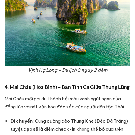
Vịnh Hạ Long – Du lịch 3 ngày 2 đêm
4. Mai Châu (Hòa Bình) – Bản Tình Ca Giữa Thung Lũng
Mai Châu mời gọi du khách bởi màu xanh ngút ngàn của
đồng lúa và nét văn hóa đặc sắc của người dân tộc Thái.
Di chuyển:
Cung đường đèo Thung Khe (Đèo Đá Trắng)
tuyệt đẹp sẽ là điểm check-in không thể bỏ qua trên