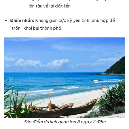
lên tàu về lại đất liền.
Điểm nhấn:
Không gian cực kỳ yên tĩnh, phù hợp để
“trốn” khói bụi thành phố.
Địa điểm du lịch quan lạn 3 ngày 2 đêm