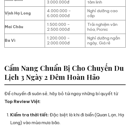
3.000.000đ
tâm linh
4.000.000 –
Nghỉ dưỡng cao
Vịnh Hạ Long
6.000.000đ
cấp
1.500.000 –
Trải nghiệm văn
Mai Châu
2.500.000đ
hóa, Picnic
1.200.000 –
Nghỉ dưỡng ngắn
Ba Vì
2.000.000đ
ngày, Giá rẻ
Cẩm Nang Chuẩn Bị Cho Chuyến Du
Lịch 3 Ngày 2 Đêm Hoàn Hảo
Để chuyến đi suôn sẻ, hãy bỏ túi ngay những bí quyết từ
Top Review Việt
:
Kiểm tra thời tiết:
Đặc biệt là khi đi biển (Quan Lạn, Hạ
Long) vào mùa mưa bão.