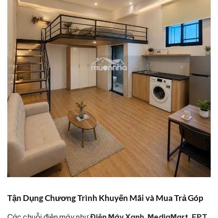
Tận Dụng Chương Trình Khuyến Mãi và Mua Trả Góp
Các chuỗi điện máy như
Điện Máy Xanh
,
MediaMart
,
FPT