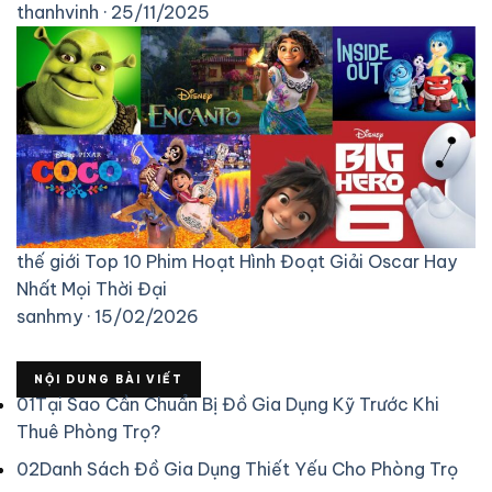
thanhvinh · 25/11/2025
thế giới
Top 10 Phim Hoạt Hình Đoạt Giải Oscar Hay
Nhất Mọi Thời Đại
sanhmy · 15/02/2026
NỘI DUNG BÀI VIẾT
01
Tại Sao Cần Chuẩn Bị Đồ Gia Dụng Kỹ Trước Khi
Thuê Phòng Trọ?
02
Danh Sách Đồ Gia Dụng Thiết Yếu Cho Phòng Trọ