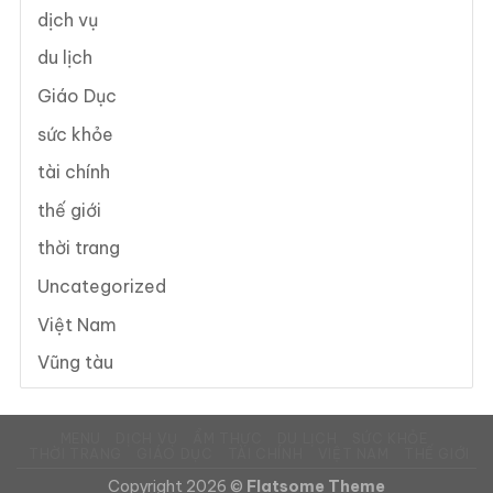
dịch vụ
du lịch
Giáo Dục
sức khỏe
tài chính
thế giới
thời trang
Uncategorized
Việt Nam
Vũng tàu
MENU
DỊCH VỤ
ẨM THỰC
DU LỊCH
SỨC KHỎE
THỜI TRANG
GIÁO DỤC
TÀI CHÍNH
VIỆT NAM
THẾ GIỚI
Copyright 2026 ©
Flatsome Theme