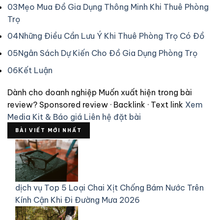
03
Mẹo Mua Đồ Gia Dụng Thông Minh Khi Thuê Phòng
Trọ
04
Những Điều Cần Lưu Ý Khi Thuê Phòng Trọ Có Đồ
05
Ngân Sách Dự Kiến Cho Đồ Gia Dụng Phòng Trọ
06
Kết Luận
Dành cho doanh nghiệp
Muốn xuất hiện trong bài
review?
Sponsored review · Backlink · Text link
Xem
Media Kit & Báo giá
Liên hệ đặt bài
BÀI VIẾT MỚI NHẤT
dịch vụ
Top 5 Loại Chai Xịt Chống Bám Nước Trên
Kính Cận Khi Đi Đường Mưa 2026