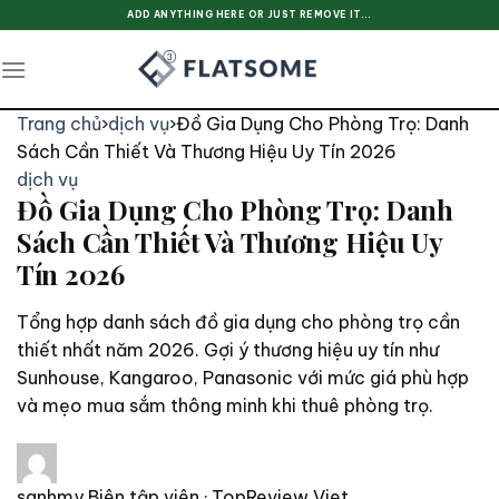
Skip
ADD ANYTHING HERE OR JUST REMOVE IT...
to
content
Trang chủ
›
dịch vụ
›
Đồ Gia Dụng Cho Phòng Trọ: Danh
Sách Cần Thiết Và Thương Hiệu Uy Tín 2026
dịch vụ
Đồ Gia Dụng Cho Phòng Trọ: Danh
Sách Cần Thiết Và Thương Hiệu Uy
Tín 2026
Tổng hợp danh sách đồ gia dụng cho phòng trọ cần
thiết nhất năm 2026. Gợi ý thương hiệu uy tín như
Sunhouse, Kangaroo, Panasonic với mức giá phù hợp
và mẹo mua sắm thông minh khi thuê phòng trọ.
sanhmy
Biên tập viên · TopReview Viet