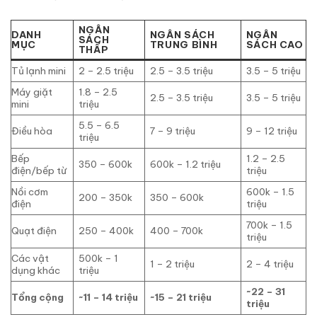
NGÂN
DANH
NGÂN SÁCH
NGÂN
SÁCH
MỤC
TRUNG BÌNH
SÁCH CAO
THẤP
Tủ lạnh mini
2 – 2.5 triệu
2.5 – 3.5 triệu
3.5 – 5 triệu
Máy giặt
1.8 – 2.5
2.5 – 3.5 triệu
3.5 – 5 triệu
mini
triệu
5.5 – 6.5
Điều hòa
7 – 9 triệu
9 – 12 triệu
triệu
Bếp
1.2 – 2.5
350 – 600k
600k – 1.2 triệu
điện/bếp từ
triệu
Nồi cơm
600k – 1.5
200 – 350k
350 – 600k
điện
triệu
700k – 1.5
Quạt điện
250 – 400k
400 – 700k
triệu
Các vật
500k – 1
1 – 2 triệu
2 – 4 triệu
dụng khác
triệu
~22 – 31
Tổng cộng
~11 – 14 triệu
~15 – 21 triệu
triệu