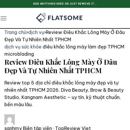
Skip
ADD ANYTHING HERE OR JUST REMOVE IT...
to
content
Trang chủ
›
dịch vụ
›
Review Điêu Khắc Lông Mày Ở Đâu
Đẹp Và Tự Nhiên Nhất TPHCM
dịch vụ
sức khỏe
điêu khắc lông mày
làm đẹp TPHCM
microblading
Review Điêu Khắc Lông Mày Ở Đâu
Đẹp Và Tự Nhiên Nhất TPHCM
Review top 5 địa chỉ điêu khắc lông mày đẹp và tự
nhiên nhất TPHCM 2026. Diva Beauty, Brow & Beauty
Studio, Kangnam Aesthetic – uy tín, kỹ thuật chuẩn,
bền màu lâu.
sanhmy
Biên tập viên · TopReview Viet