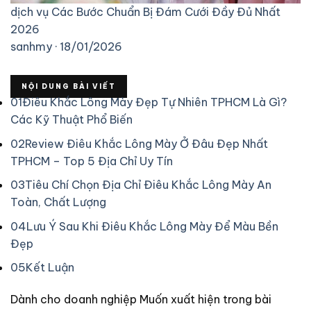
dịch vụ
Các Bước Chuẩn Bị Đám Cưới Đầy Đủ Nhất
2026
sanhmy · 18/01/2026
NỘI DUNG BÀI VIẾT
01
Điêu Khắc Lông Mày Đẹp Tự Nhiên TPHCM Là Gì?
Các Kỹ Thuật Phổ Biến
02
Review Điêu Khắc Lông Mày Ở Đâu Đẹp Nhất
TPHCM – Top 5 Địa Chỉ Uy Tín
03
Tiêu Chí Chọn Địa Chỉ Điêu Khắc Lông Mày An
Toàn, Chất Lượng
04
Lưu Ý Sau Khi Điêu Khắc Lông Mày Để Màu Bền
Đẹp
05
Kết Luận
Dành cho doanh nghiệp
Muốn xuất hiện trong bài