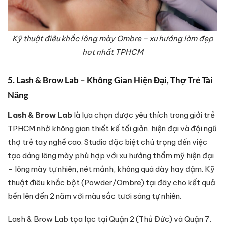
Kỹ thuật điêu khắc lông mày Ombre – xu hướng làm đẹp
hot nhất TPHCM
5. Lash & Brow Lab – Không Gian Hiện Đại, Thợ Trẻ Tài
Năng
Lash & Brow Lab
là lựa chọn được yêu thích trong giới trẻ
TPHCM nhờ không gian thiết kế tối giản, hiện đại và đội ngũ
thợ trẻ tay nghề cao. Studio đặc biệt chú trọng đến việc
tạo dáng lông mày phù hợp với xu hướng thẩm mỹ hiện đại
– lông mày tự nhiên, nét mảnh, không quá dày hay đậm. Kỹ
thuật điêu khắc bột (Powder/Ombre) tại đây cho kết quả
bền lên đến 2 năm với màu sắc tươi sáng tự nhiên.
Lash & Brow Lab tọa lạc tại Quận 2 (Thủ Đức) và Quận 7.