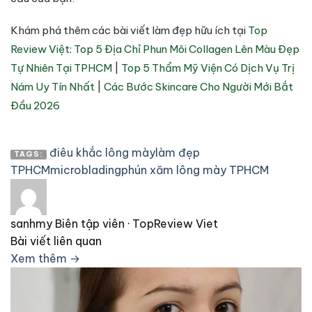
Khám phá thêm các bài viết làm đẹp hữu ích tại
Top
Review Việt
:
Top 5 Địa Chỉ Phun Môi Collagen Lên Màu Đẹp
Tự Nhiên Tại TPHCM
|
Top 5 Thẩm Mỹ Viện Có Dịch Vụ Trị
Nám Uy Tín Nhất
|
Các Bước Skincare Cho Người Mới Bắt
Đầu 2026
điêu khắc lông mày
làm đẹp
TAGS:
TPHCM
microblading
phún xăm lông mày TPHCM
sanhmy
Biên tập viên · TopReview Viet
Bài viết liên quan
Xem thêm →