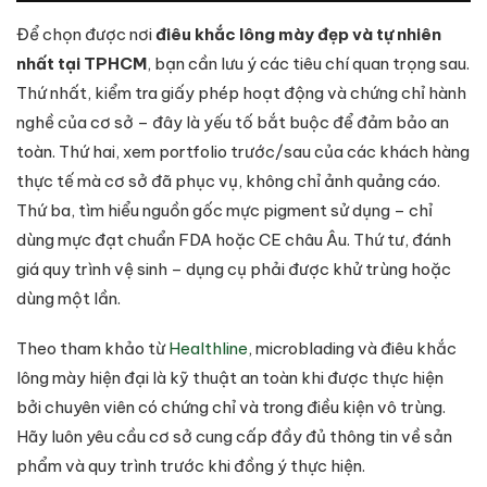
Để chọn được nơi
điêu khắc lông mày đẹp và tự nhiên
nhất tại TPHCM
, bạn cần lưu ý các tiêu chí quan trọng sau.
Thứ nhất, kiểm tra giấy phép hoạt động và chứng chỉ hành
nghề của cơ sở – đây là yếu tố bắt buộc để đảm bảo an
toàn. Thứ hai, xem portfolio trước/sau của các khách hàng
thực tế mà cơ sở đã phục vụ, không chỉ ảnh quảng cáo.
Thứ ba, tìm hiểu nguồn gốc mực pigment sử dụng – chỉ
dùng mực đạt chuẩn FDA hoặc CE châu Âu. Thứ tư, đánh
giá quy trình vệ sinh – dụng cụ phải được khử trùng hoặc
dùng một lần.
Theo tham khảo từ
Healthline
, microblading và điêu khắc
lông mày hiện đại là kỹ thuật an toàn khi được thực hiện
bởi chuyên viên có chứng chỉ và trong điều kiện vô trùng.
Hãy luôn yêu cầu cơ sở cung cấp đầy đủ thông tin về sản
phẩm và quy trình trước khi đồng ý thực hiện.