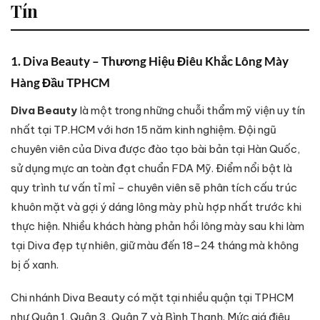
Tín
1. Diva Beauty – Thương Hiệu Điêu Khắc Lông Mày
Hàng Đầu TPHCM
Diva Beauty
là một trong những chuỗi thẩm mỹ viện uy tín
nhất tại TP.HCM với hơn 15 năm kinh nghiệm. Đội ngũ
chuyên viên của Diva được đào tạo bài bản tại Hàn Quốc,
sử dụng mực an toàn đạt chuẩn FDA Mỹ. Điểm nổi bật là
quy trình tư vấn tỉ mỉ – chuyên viên sẽ phân tích cấu trúc
khuôn mặt và gợi ý dáng lông mày phù hợp nhất trước khi
thực hiện. Nhiều khách hàng phản hồi lông mày sau khi làm
tại Diva đẹp tự nhiên, giữ màu đến 18–24 tháng mà không
bị ố xanh.
Chi nhánh Diva Beauty có mặt tại nhiều quận tại TPHCM
như Quận 1, Quận 3, Quận 7 và Bình Thạnh. Mức giá điêu