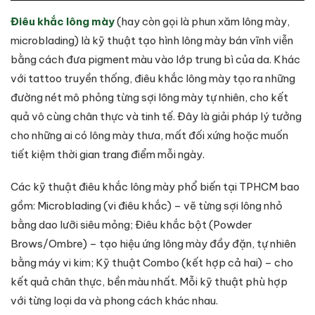
Điêu khắc lông mày
(hay còn gọi là phun xăm lông mày,
microblading) là kỹ thuật tạo hình lông mày bán vĩnh viễn
bằng cách đưa pigment màu vào lớp trung bì của da. Khác
với tattoo truyền thống, điêu khắc lông mày tạo ra những
đường nét mô phỏng từng sợi lông mày tự nhiên, cho kết
quả vô cùng chân thực và tinh tế. Đây là giải pháp lý tưởng
cho những ai có lông mày thưa, mất đối xứng hoặc muốn
tiết kiệm thời gian trang điểm mỗi ngày.
Các kỹ thuật điêu khắc lông mày phổ biến tại TPHCM bao
gồm: Microblading (vi điêu khắc) – vẽ từng sợi lông nhỏ
bằng dao lưỡi siêu mỏng; Điêu khắc bột (Powder
Brows/Ombre) – tạo hiệu ứng lông mày đầy đặn, tự nhiên
bằng máy vi kim; Kỹ thuật Combo (kết hợp cả hai) – cho
kết quả chân thực, bền màu nhất. Mỗi kỹ thuật phù hợp
với từng loại da và phong cách khác nhau.