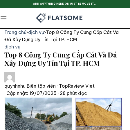
Skip
ADD ANYTHING HERE OR JUST REMOVE IT...
to
content
Trang chủ
›
dịch vụ
›
Top 8 Công Ty Cung Cấp Cát Và
Đá Xây Dựng Uy Tín Tại TP. HCM
dịch vụ
Top 8 Công Ty Cung Cấp Cát Và Đá
Xây Dựng Uy Tín Tại TP. HCM
quynhnhu
Biên tập viên · TopReview Viet
· Cập nhật: 19/07/2025
· 28 phút đọc