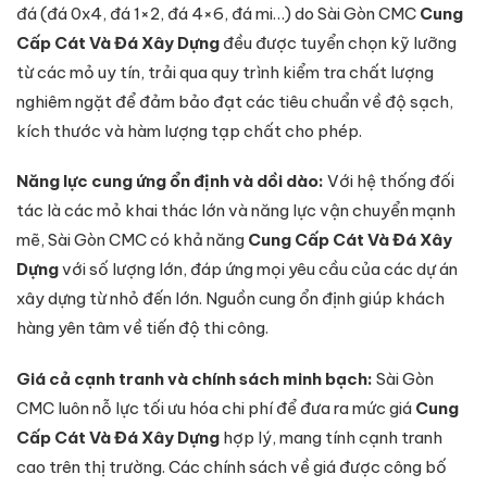
đá (đá 0x4, đá 1×2, đá 4×6, đá mi…) do Sài Gòn CMC
Cung
Cấp Cát Và Đá Xây Dựng
đều được tuyển chọn kỹ lưỡng
từ các mỏ uy tín, trải qua quy trình kiểm tra chất lượng
nghiêm ngặt để đảm bảo đạt các tiêu chuẩn về độ sạch,
kích thước và hàm lượng tạp chất cho phép.
Năng lực cung ứng ổn định và dồi dào:
Với hệ thống đối
tác là các mỏ khai thác lớn và năng lực vận chuyển mạnh
mẽ, Sài Gòn CMC có khả năng
Cung Cấp Cát Và Đá Xây
Dựng
với số lượng lớn, đáp ứng mọi yêu cầu của các dự án
xây dựng từ nhỏ đến lớn. Nguồn cung ổn định giúp khách
hàng yên tâm về tiến độ thi công.
Giá cả cạnh tranh và chính sách minh bạch:
Sài Gòn
CMC luôn nỗ lực tối ưu hóa chi phí để đưa ra mức giá
Cung
Cấp Cát Và Đá Xây Dựng
hợp lý, mang tính cạnh tranh
cao trên thị trường. Các chính sách về giá được công bố