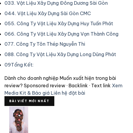
03
3. Vật Liệu Xây Dựng Đông Dương Sài Gòn
04
4. Vật Liệu Xây Dựng Sài Gòn CMC
05
5. Công Ty Vật Liệu Xây Dựng Huy Tuấn Phát
06
6. Công Ty Vật Liệu Xây Dựng Vạn Thành Công
07
7. Công Ty Tôn Thép Nguyễn Thi
08
8. Công Ty Vật Liệu Xây Dựng Long Dũng Phát
09
Tổng Kết:
Dành cho doanh nghiệp
Muốn xuất hiện trong bài
review?
Sponsored review · Backlink · Text link
Xem
Media Kit & Báo giá
Liên hệ đặt bài
BÀI VIẾT MỚI NHẤT