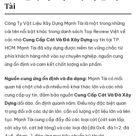
Tài
Công Ty Vật Liệu Xây Dựng Mạnh Tài là một trong những
cái tên nổi bật khác trong danh sách Top Review Việt về
các nhà
Cung Cấp Cát Và Đá Xây Dựng
uy tín tại TP.
HCM. Mạnh Tài đã xây dựng được niềm tin vững chắc từ
phía khách hàng nhờ vào sự chuyên nghiệp, nguồn cung
ứng ổn định và cam kết chất lượng sản phẩm.
Nguồn cung ứng ổn định và đa dạng:
Mạnh Tài có mối
quan hệ chặt chẽ với nhiều mỏ khai thác lớn và các nhà
cung cấp uy tín, đảm bảo nguồn
Cung Cấp Cát Và Đá Xây
Dựng
dồi dào, ổn định quanh năm. Điều này đặc biệt quan
trọng đối với các dự án lớn, cần số lượng vật liệu lớn và liên
tục. Mạnh Tài cung cấp đầy đủ các loại cát (cát san lấp,
cát xây tô, cát bê tông) và các loại đá (đá 0x4, đá 1×2, đá
4×6, đá mi…), đáp ứng mọi tiêu chuẩn kỹ thuật.