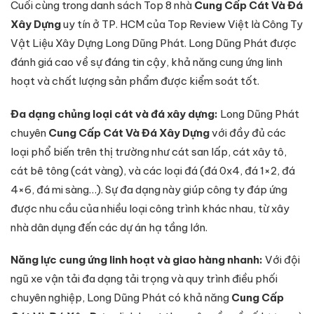
Cuối cùng trong danh sách Top 8 nhà
Cung Cấp Cát Và Đá
Xây Dựng
uy tín ở TP. HCM của Top Review Việt là Công Ty
Vật Liệu Xây Dựng Long Dũng Phát. Long Dũng Phát được
đánh giá cao về sự đáng tin cậy, khả năng cung ứng linh
hoạt và chất lượng sản phẩm được kiểm soát tốt.
Đa dạng chủng loại cát và đá xây dựng:
Long Dũng Phát
chuyên
Cung Cấp Cát Và Đá Xây Dựng
với đầy đủ các
loại phổ biến trên thị trường như cát san lấp, cát xây tô,
cát bê tông (cát vàng), và các loại đá (đá 0x4, đá 1×2, đá
4×6, đá mi sàng…). Sự đa dạng này giúp công ty đáp ứng
được nhu cầu của nhiều loại công trình khác nhau, từ xây
nhà dân dụng đến các dự án hạ tầng lớn.
Năng lực cung ứng linh hoạt và giao hàng nhanh:
Với đội
ngũ xe vận tải đa dạng tải trọng và quy trình điều phối
chuyên nghiệp, Long Dũng Phát có khả năng
Cung Cấp