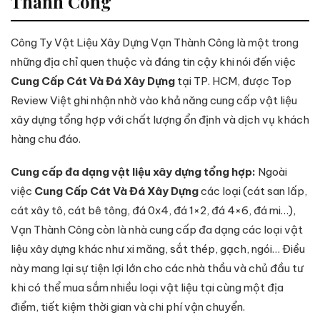
Thành Công
Công Ty Vật Liệu Xây Dựng Vạn Thành Công là một trong
những địa chỉ quen thuộc và đáng tin cậy khi nói đến việc
Cung Cấp Cát Và Đá Xây Dựng
tại TP. HCM, được Top
Review Việt ghi nhận nhờ vào khả năng cung cấp vật liệu
xây dựng tổng hợp với chất lượng ổn định và dịch vụ khách
hàng chu đáo.
Cung cấp đa dạng vật liệu xây dựng tổng hợp:
Ngoài
việc
Cung Cấp Cát Và Đá Xây Dựng
các loại (cát san lấp,
cát xây tô, cát bê tông, đá 0x4, đá 1×2, đá 4×6, đá mi…),
Vạn Thành Công còn là nhà cung cấp đa dạng các loại vật
liệu xây dựng khác như xi măng, sắt thép, gạch, ngói… Điều
này mang lại sự tiện lợi lớn cho các nhà thầu và chủ đầu tư
khi có thể mua sắm nhiều loại vật liệu tại cùng một địa
điểm, tiết kiệm thời gian và chi phí vận chuyển.