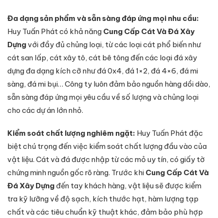
Đa dạng sản phẩm và sẵn sàng đáp ứng mọi nhu cầu:
Huy Tuấn Phát có khả năng
Cung Cấp Cát Và Đá Xây
Dựng
với đầy đủ chủng loại, từ các loại cát phổ biến như
cát san lấp, cát xây tô, cát bê tông đến các loại đá xây
dựng đa dạng kích cỡ như đá 0x4, đá 1×2, đá 4×6, đá mi
sàng, đá mi bụi… Công ty luôn đảm bảo nguồn hàng dồi dào,
sẵn sàng đáp ứng mọi yêu cầu về số lượng và chủng loại
cho các dự án lớn nhỏ.
Kiểm soát chất lượng nghiêm ngặt:
Huy Tuấn Phát đặc
biệt chú trọng đến việc kiểm soát chất lượng đầu vào của
vật liệu. Cát và đá được nhập từ các mỏ uy tín, có giấy tờ
chứng minh nguồn gốc rõ ràng. Trước khi
Cung Cấp Cát Và
Đá Xây Dựng
đến tay khách hàng, vật liệu sẽ được kiểm
tra kỹ lưỡng về độ sạch, kích thước hạt, hàm lượng tạp
chất và các tiêu chuẩn kỹ thuật khác, đảm bảo phù hợp