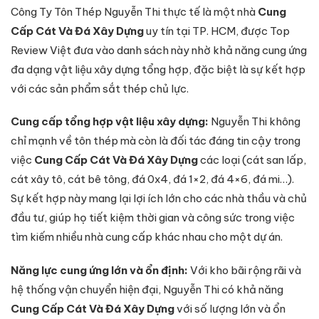
Công Ty Tôn Thép Nguyễn Thi thực tế là một nhà
Cung
Cấp Cát Và Đá Xây Dựng
uy tín tại TP. HCM, được Top
Review Việt đưa vào danh sách này nhờ khả năng cung ứng
đa dạng vật liệu xây dựng tổng hợp, đặc biệt là sự kết hợp
với các sản phẩm sắt thép chủ lực.
Cung cấp tổng hợp vật liệu xây dựng:
Nguyễn Thi không
chỉ mạnh về tôn thép mà còn là đối tác đáng tin cậy trong
việc
Cung Cấp Cát Và Đá Xây Dựng
các loại (cát san lấp,
cát xây tô, cát bê tông, đá 0x4, đá 1×2, đá 4×6, đá mi…).
Sự kết hợp này mang lại lợi ích lớn cho các nhà thầu và chủ
đầu tư, giúp họ tiết kiệm thời gian và công sức trong việc
tìm kiếm nhiều nhà cung cấp khác nhau cho một dự án.
Năng lực cung ứng lớn và ổn định:
Với kho bãi rộng rãi và
hệ thống vận chuyển hiện đại, Nguyễn Thi có khả năng
Cung Cấp Cát Và Đá Xây Dựng
với số lượng lớn và ổn