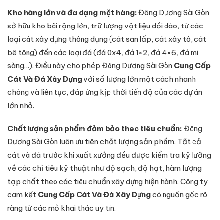
Kho hàng lớn và đa dạng mặt hàng:
Đông Dương Sài Gòn
sở hữu kho bãi rộng lớn, trữ lượng vật liệu dồi dào, từ các
loại cát xây dựng thông dụng (cát san lấp, cát xây tô, cát
bê tông) đến các loại đá (đá 0x4, đá 1×2, đá 4×6, đá mi
sàng…). Điều này cho phép Đông Dương Sài Gòn
Cung Cấp
Cát Và Đá Xây Dựng
với số lượng lớn một cách nhanh
chóng và liên tục, đáp ứng kịp thời tiến độ của các dự án
lớn nhỏ.
Chất lượng sản phẩm đảm bảo theo tiêu chuẩn:
Đông
Dương Sài Gòn luôn ưu tiên chất lượng sản phẩm. Tất cả
cát và đá trước khi xuất xưởng đều được kiểm tra kỹ lưỡng
về các chỉ tiêu kỹ thuật như độ sạch, độ hạt, hàm lượng
tạp chất theo các tiêu chuẩn xây dựng hiện hành. Công ty
cam kết
Cung Cấp Cát Và Đá Xây Dựng
có nguồn gốc rõ
ràng từ các mỏ khai thác uy tín.