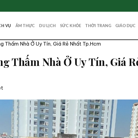
CH VỤ
ẨM THỰC
DU LỊCH
SỨC KHỎE
THỜI TRANG
GIÁO DỤC
g Thấm Nhà Ở Uy Tín, Giá Rẻ Nhất Tp.Hcm
ng Thấm Nhà Ở Uy Tín, Giá 
et