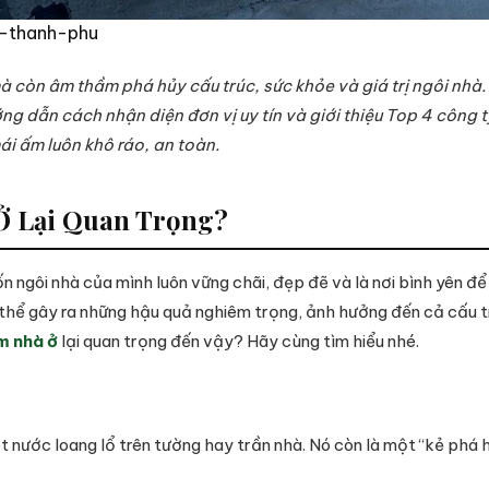
-thanh-phu
 còn âm thầm phá hủy cấu trúc, sức khỏe và giá trị ngôi nhà. 
ng dẫn cách nhận diện đơn vị uy tín và giới thiệu Top 4 công
ái ấm luôn khô ráo, an toàn.
Ở Lại Quan Trọng?
ngôi nhà của mình luôn vững chãi, đẹp đẽ và là nơi bình yên để 
 thể gây ra những hậu quả nghiêm trọng, ảnh hưởng đến cả cấu 
m nhà ở
lại quan trọng đến vậy? Hãy cùng tìm hiểu nhé.
 nước loang lổ trên tường hay trần nhà. Nó còn là một “kẻ phá 