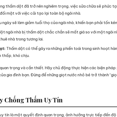
ạng thấm dột đã trở nên nghiêm trọng, việc sửa chữa sẽ phức tạp
ối mặt với việc cải tạo lại toàn bộ ngôi nhà.
 ngày sẽ làm giảm tuổi thọ của ngôi nhà, khiến bạn phải tốn kém
t ngôi nhà bị thấm dột chắc chắn sẽ mất giá so với một ngôi nh
huê nhà trong tương lai.
ạt:
Thấm dột có thể gây ra những phiền toái trong sinh hoạt hà
 thấp, khó chịu.
 quan trọng và cần thiết. Hãy chủ động thực hiện các biện pháp
ủa gia đình bạn. Đừng để những giọt nước nhỏ bé trở thành “giọ
Ty Chống Thấm Uy Tín
uy tín là một quyết định quan trọng, ảnh hưởng trực tiếp đến độ