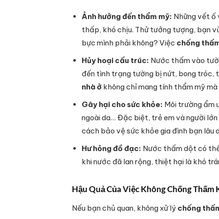
Ảnh hưởng đến thẩm mỹ:
Những vết ố v
thấp, khó chịu. Thử tưởng tượng, bạn vừ
bực mình phải không? Việc
chống thấm
Hủy hoại cấu trúc:
Nước thấm vào tường
đến tình trạng tường bị nứt, bong tróc, 
nhà ở
không chỉ mang tính thẩm mỹ mà c
Gây hại cho sức khỏe:
Môi trường ẩm ư
ngoài da… Đặc biệt, trẻ em và người lớn
cách bảo vệ sức khỏe gia đình bạn lâu d
Hư hỏng đồ đạc:
Nước thấm dột có thể l
khi nước đã lan rộng, thiệt hại là khó tr
Hậu Quả Của Việc Không Chống Thấm K
Nếu bạn chủ quan, không xử lý
chống thấm