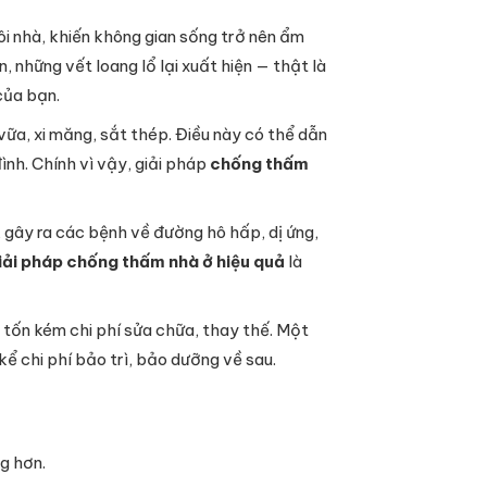
 nhà, khiến không gian sống trở nên ẩm
 những vết loang lổ lại xuất hiện — thật là
của bạn.
ữa, xi măng, sắt thép. Điều này có thể dẫn
ình. Chính vì vậy, giải pháp
chống thấm
 gây ra các bệnh về đường hô hấp, dị ứng,
iải pháp chống thấm nhà ở hiệu quả
là
 tốn kém chi phí sửa chữa, thay thế. Một
ể chi phí bảo trì, bảo dưỡng về sau.
g hơn.