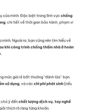
vụ của mình. Đặc biệt trong lĩnh vực
chống
àng
, chi tiết về thời gian bảo hành, phạm vi
mình. Ngoài ra, bạn cũng nên tìm hiểu về
au khi công trình chống thấm nhà ở hoàn
h.
ng mức giá rẻ bất thường “đánh lừa” bạn.
hấm sử dụng
, và các
chi phí phát sinh
(nếu
y chú ý đến
chất lượng dịch vụ, tay nghề
iải thích rõ ràng từng khoản.