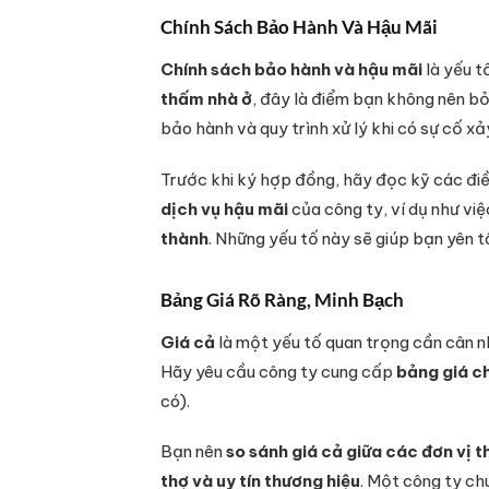
Chính Sách Bảo Hành Và Hậu Mãi
Chính sách bảo hành và hậu mãi
là yếu t
thấm nhà ở
, đây là điểm bạn không nên bỏ
bảo hành và quy trình xử lý khi có sự cố xảy
Trước khi ký hợp đồng, hãy đọc kỹ các điề
dịch vụ hậu mãi
của công ty, ví dụ như vi
thành
. Những yếu tố này sẽ giúp bạn yên t
Bảng Giá Rõ Ràng, Minh Bạch
Giá cả
là một yếu tố quan trọng cần cân n
Hãy yêu cầu công ty cung cấp
bảng giá ch
có).
Bạn nên
so sánh giá cả giữa các đơn vị 
thợ và uy tín thương hiệu
. Một công ty ch