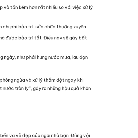
 và tốn kém hơn rất nhiều so với việc xử lý
 chi phí bảo trì, sửa chữa thường xuyên.
à được bảo trì tốt. Điều này sẽ gây bất
ng ngày, như phải hứng nước mưa, lau dọn
 phòng ngừa và xử lý thấm dột ngay khi
t nước tràn ly”, gây ra những hậu quả khôn
 bền và vẻ đẹp của ngôi nhà bạn. Đừng vội