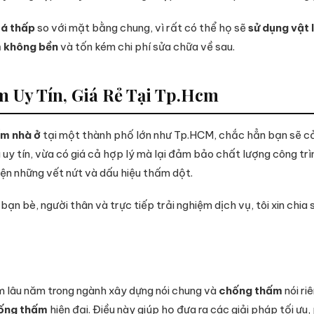
uá thấp
so với mặt bằng chung, vì rất có thể họ sẽ
sử dụng vật 
m không bền
và tốn kém chi phí sửa chữa về sau.
 Uy Tín, Giá Rẻ Tại Tp.Hcm
m nhà ở
tại một thành phố lớn như Tp.HCM, chắc hẳn bạn sẽ c
y tín, vừa có giá cả hợp lý mà lại đảm bảo chất lượng công trình
iện những vết nứt và dấu hiệu thấm dột.
 bạn bè, người thân và trực tiếp trải nghiệm dịch vụ, tôi xin chi
 lâu năm trong ngành xây dựng nói chung và
chống thấm
nói ri
ống thấm
hiện đại. Điều này giúp họ đưa ra các giải pháp tối ưu