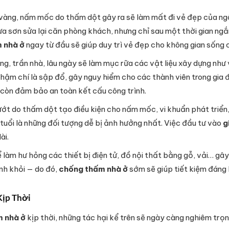
àng, nấm mốc do thấm dột gây ra sẽ làm mất đi vẻ đẹp của ngôi
a sơn sửa lại căn phòng khách, nhưng chỉ sau một thời gian ngắn,
 nhà ở
ngay từ đầu sẽ giúp duy trì vẻ đẹp cho không gian sống 
, trần nhà, lâu ngày sẽ làm mục rữa các vật liệu xây dựng như v
thậm chí là sập đổ, gây nguy hiểm cho các thành viên trong gia đ
òn đảm bảo an toàn kết cấu công trình.
ớt do thấm dột tạo điều kiện cho nấm mốc, vi khuẩn phát triển,
 tuổi là những đối tượng dễ bị ảnh hưởng nhất. Việc đầu tư vào
g
ài.
àm hư hỏng các thiết bị điện tử, đồ nội thất bằng gỗ, vải… gây
ánh khỏi — do đó,
chống thấm nhà ở
sớm sẽ giúp tiết kiệm đáng k
ịp Thời
 nhà ở
kịp thời, những tác hại kể trên sẽ ngày càng nghiêm trọn