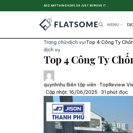
Skip
ADD ANYTHING HERE OR JUST REMOVE IT...
to
content
MENU
DỊ
Trang chủ
›
dịch vụ
›
Top 4 Công Ty Chốn
dịch vụ
Top 4 Công Ty Chố
quynhnhu
Biên tập viên · TopReview Vi
· Cập nhật: 16/06/2025
· 31 phút đọc