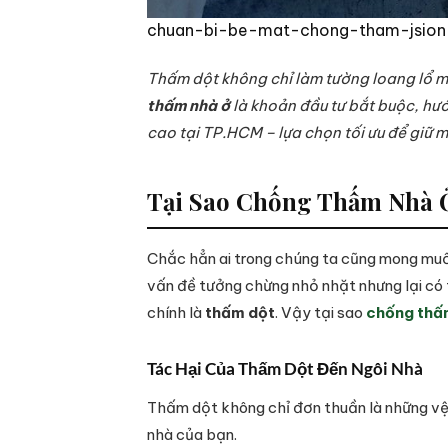
chuan-bi-be-mat-chong-tham-jsion
Thấm dột không chỉ làm tường loang lổ mà
thấm nhà ở
là khoản đầu tư bắt buộc, hướ
cao tại TP.HCM – lựa chọn tối ưu để giữ m
Tại Sao Chống Thấm Nhà 
Chắc hẳn ai trong chúng ta cũng mong muốn 
vấn đề tưởng chừng nhỏ nhặt nhưng lại có
chính là
thấm dột
. Vậy tại sao
chống thấ
Tác Hại Của Thấm Dột Đến Ngôi Nhà
Thấm dột không chỉ đơn thuần là những vệt
nhà của bạn.