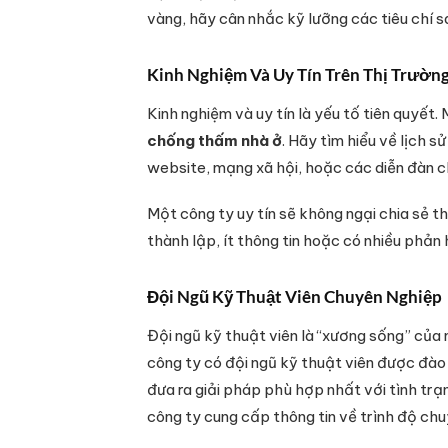
vàng, hãy cân nhắc kỹ lưỡng các tiêu chí s
Kinh Nghiệm Và Uy Tín Trên Thị Trườn
Kinh nghiệm và uy tín là yếu tố tiên quyết
chống thấm nhà ở
. Hãy tìm hiểu về lịch 
website, mạng xã hội, hoặc các diễn đàn c
Một công ty uy tín sẽ không ngại chia sẻ t
thành lập, ít thông tin hoặc có nhiều phản h
Đội Ngũ Kỹ Thuật Viên Chuyên Nghiệp
Đội ngũ kỹ thuật viên là “xương sống” của
công ty có đội ngũ kỹ thuật viên được đào
đưa ra giải pháp phù hợp nhất với tình tr
công ty cung cấp thông tin về trình độ chu