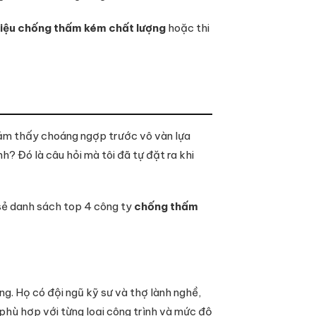
liệu chống thấm kém chất lượng
hoặc thi
ảm thấy choáng ngợp trước vô vàn lựa
? Đó là câu hỏi mà tôi đã tự đặt ra khi
a sẻ danh sách top 4 công ty
chống thấm
êng. Họ có đội ngũ kỹ sư và thợ lành nghề,
, phù hợp với từng loại công trình và mức độ