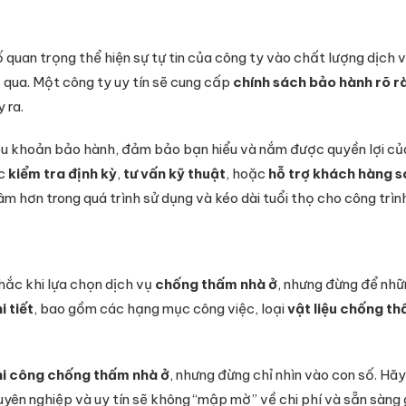
ố quan trọng thể hiện sự tự tin của công ty vào chất lượng dịch 
 qua. Một công ty uy tín sẽ cung cấp
chính sách bảo hành rõ r
 ra.
u khoản bảo hành, đảm bảo bạn hiểu và nắm được quyền lợi của 
ệc
kiểm tra định kỳ
,
tư vấn kỹ thuật
, hoặc
hỗ trợ khách hàng s
âm hơn trong quá trình sử dụng và kéo dài tuổi thọ cho công trìn
hắc khi lựa chọn dịch vụ
chống thấm nhà ở
, nhưng đừng để nhữ
i tiết
, bao gồm các hạng mục công việc, loại
vật liệu chống t
thi công chống thấm nhà ở
, nhưng đừng chỉ nhìn vào con số. Hã
uyên nghiệp và uy tín sẽ không “mập mờ” về chi phí và sẵn sàng g