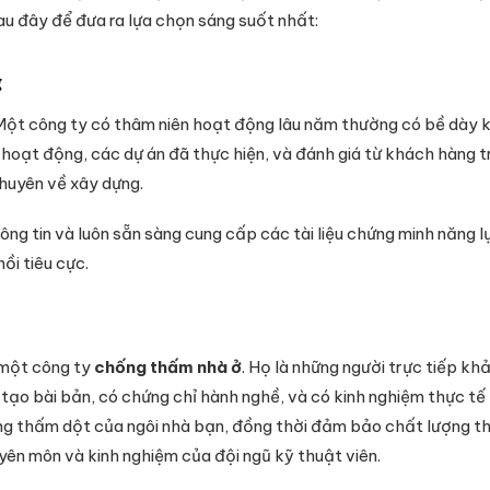
au đây để đưa ra lựa chọn sáng suốt nhất:
g
. Một công ty có thâm niên hoạt động lâu năm thường có bề dày 
sử hoạt động, các dự án đã thực hiện, và đánh giá từ khách hàng
huyên về xây dựng.
hông tin và luôn sẵn sàng cung cấp các tài liệu chứng minh năng 
ồi tiêu cực.
 một công ty
chống thấm nhà ở
. Họ là những người trực tiếp kh
 tạo bài bản, có chứng chỉ hành nghề, và có kinh nghiệm thực t
ạng thấm dột của ngôi nhà bạn, đồng thời đảm bảo chất lượng th
yên môn và kinh nghiệm của đội ngũ kỹ thuật viên.