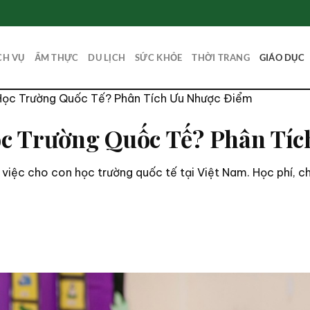
CH VỤ
ẨM THỰC
DU LỊCH
SỨC KHỎE
THỜI TRANG
GIÁO DỤC
ọc Trường Quốc Tế? Phân Tích Ưu Nhược Điểm
c Trường Quốc Tế? Phân Tíc
 việc cho con học trường quốc tế tại Việt Nam. Học phí, c