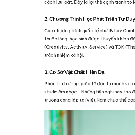
cách lưu loát. Đây là lợi thế cạnh tranh to l
2. Chương Trình Học Phát Triển Tư Du
Các chương trình quốc tế như IB hay Cambr
thuộc lòng, học sinh được khuyến khích đặt
(Creativity, Activity, Service) và TOK (T
trách nhiệm xã hội.
3. Cơ Sở Vật Chất Hiện Đại
Phần lớn trường quốc tế đầu tư mạnh vào c
studio âm nhạc… Những tiện nghi này tạo đ
trường công lập tại Việt Nam chưa thể đá