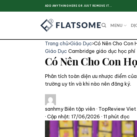
Skip
ADD ANYTHING HERE OR JUST REMOVE IT...
to
content
MENU
DỊ
Trang chủ
›
Giáo Dục
›
Có Nên Cho Con H
Giáo Dục
Cambridge
giáo dục
học phí
Có Nên Cho Con Họ
Phân tích toàn diện ưu nhược điểm của
trường uy tín và khi nào nên đăng ký.
sanhmy
Biên tập viên · TopReview Viet
· Cập nhật: 17/06/2026
· 11 phút đọc