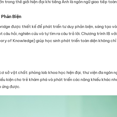
ớn trong thế giới hiện đại khi tiếng Anh là ngôn ngữ giao tiếp toàn
y Phản Biện
idge được thiết kế để phát triển tư duy phản biện, sáng tạo và 
 câu hỏi, nghiên cứu và tự tìm ra câu trả lời. Chương trình IB 
heory of Knowledge) giúp học sinh phát triển toàn diện không ch
ơ sở vật chất: phòng lab khoa học hiện đại, thư viện đa ngôn ng
iều kiện cho trẻ khám phá và phát triển các năng khiếu khác nha
p ứng được.