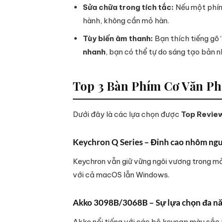
Sửa chữa trong tích tắc:
Nếu một phím 
hành, không cần mỏ hàn.
Tùy biến âm thanh:
Bạn thích tiếng gõ 
nhanh
, bạn có thể tự do sáng tạo bản 
Top 3 Bàn Phím Cơ Văn P
Dưới đây là các lựa chọn được
Top Review
Keychron Q Series – Đỉnh cao nhôm ng
Keychron vẫn giữ vững ngôi vương trong mả
với cả macOS lẫn Windows.
Akko 3098B/3068B – Sự lựa chọn đa năn
Akko nổi tiếng với các bộ keycap màu sắc 