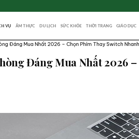
CH VỤ
ẨM THỰC
DU LỊCH
SỨC KHỎE
THỜI TRANG
GIÁO DỤC
òng Đáng Mua Nhất 2026 – Chọn Phím Thay Switch Nhan
hòng Đáng Mua Nhất 2026 –