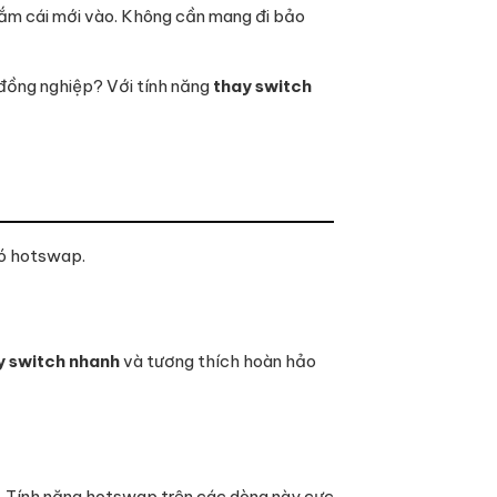
ắm cái mới vào. Không cần mang đi bảo
n đồng nghiệp? Với tính năng
thay switch
có hotswap.
y switch nhanh
và tương thích hoàn hảo
). Tính năng hotswap trên các dòng này cực