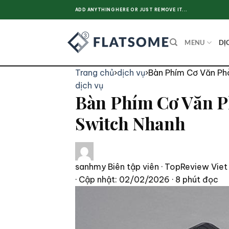
Skip
ADD ANYTHING HERE OR JUST REMOVE IT...
to
content
MENU
DỊ
Trang chủ
›
dịch vụ
›
Bàn Phím Cơ Văn Ph
dịch vụ
Bàn Phím Cơ Văn P
Switch Nhanh
sanhmy
Biên tập viên · TopReview Viet
· Cập nhật: 02/02/2026
· 8 phút đọc