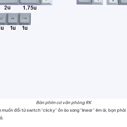
Bàn phím cơ văn phòng RK
uốn đổi từ switch “clicky” ồn ào sang “linear” êm ái, bạn phải
ả.