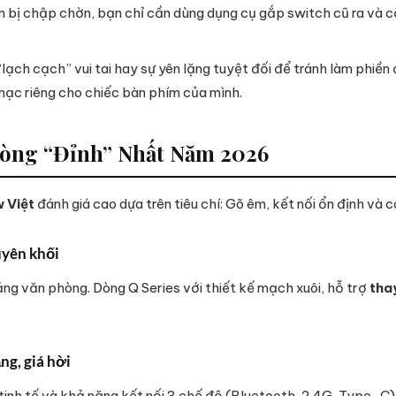
bị chập chờn, bạn chỉ cần dùng dụng cụ gắp switch cũ ra và c
“lạch cạch” vui tai hay sự yên lặng tuyệt đối để tránh làm phiề
nhạc riêng cho chiếc bàn phím của mình.
hòng “Đỉnh” Nhất Năm 2026
 Việt
đánh giá cao dựa trên tiêu chí: Gõ êm, kết nối ổn định và 
uyên khối
ng văn phòng. Dòng Q Series với thiết kế mạch xuôi, hỗ trợ
tha
g, giá hời
tinh tế và khả năng kết nối 3 chế độ (Bluetooth, 2.4G, Type-C