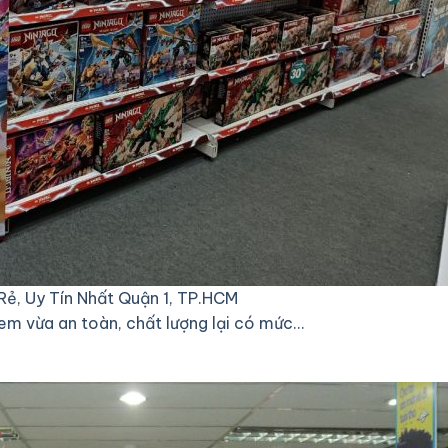
Rẻ, Uy Tín Nhất Quận 1, TP.HCM
 em vừa an toàn, chất lượng lại có mức…