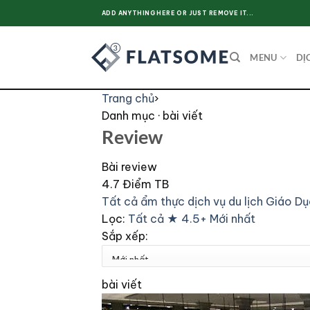
Skip
ADD ANYTHING HERE OR JUST REMOVE IT...
to
content
MENU
DỊ
Trang chủ
›
Danh mục · bài viết
Review
Bài review
4.7
Điểm TB
Tất cả
ẩm thực
dịch vụ
du lịch
Giáo D
Lọc:
Tất cả
★ 4.5+
Mới nhất
Sắp xếp:
bài viết