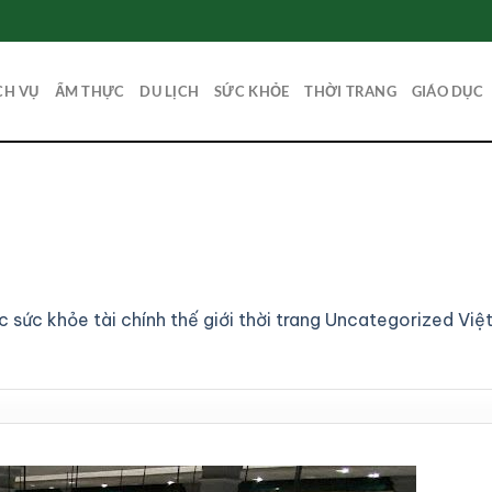
CH VỤ
ẨM THỰC
DU LỊCH
SỨC KHỎE
THỜI TRANG
GIÁO DỤC
ục
sức khỏe
tài chính
thế giới
thời trang
Uncategorized
Việ