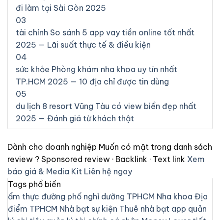
đi làm tại Sài Gòn 2025
03
tài chính
So sánh 5 app vay tiền online tốt nhất
2025 — Lãi suất thực tế & điều kiện
04
sức khỏe
Phòng khám nha khoa uy tín nhất
TP.HCM 2025 — 10 địa chỉ được tin dùng
05
du lịch
8 resort Vũng Tàu có view biển đẹp nhất
2025 — Đánh giá từ khách thật
Dành cho doanh nghiệp
Muốn có mặt trong danh sách
review ?
Sponsored review · Backlink · Text link
Xem
báo giá & Media Kit
Liên hệ ngay
Tags phổ biến
ẩm thực đường phố
nghỉ dưỡng
TPHCM
Nha khoa
Địa
điểm TPHCM
Nhà bạt sự kiện
Thuê nhà bạt
app quản