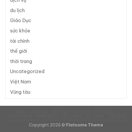
dịch vụ
du lịch
Giáo Dục
sức khỏe
tài chính
thế giới
thời trang
Uncategorized
Việt Nam
Vũng tàu
MENU
DỊCH VỤ
ẨM THỰC
DU LỊCH
SỨC KHỎE
THỜI TRANG
GIÁO DỤC
TÀI CHÍNH
VIỆT NAM
THẾ GIỚI
Copyright 2026 ©
Flatsome Theme