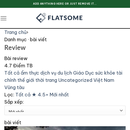
Skip
ADD ANYTHING HERE OR JUST REMOVE IT...
to
content
Trang chủ
›
Danh mục · bài viết
Review
Bài review
4.7
Điểm TB
Tất cả
ẩm thực
dịch vụ
du lịch
Giáo Dục
sức khỏe
tài
chính
thế giới
thời trang
Uncategorized
Việt Nam
Vũng tàu
Lọc:
Tất cả
★ 4.5+
Mới nhất
Sắp xếp:
bài viết