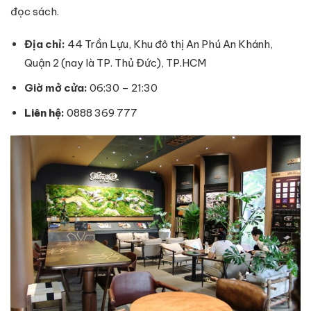
đọc sách.
Địa chỉ:
44 Trần Lựu, Khu đô thị An Phú An Khánh,
Quận 2 (nay là TP. Thủ Đức), TP.HCM
Giờ mở cửa:
06:30 – 21:30
Liên hệ
:
0888 369 777