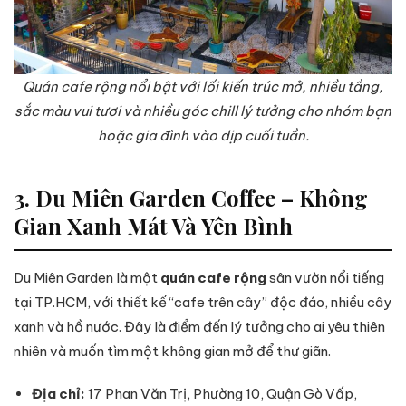
Quán cafe rộng nổi bật với lối kiến trúc mở, nhiều tầng,
sắc màu vui tươi và nhiều góc chill lý tưởng cho nhóm bạn
hoặc gia đình vào dịp cuối tuần.
3. Du Miên Garden Coffee – Không
Gian Xanh Mát Và Yên Bình
Du Miên Garden là một
quán cafe rộng
sân vườn nổi tiếng
tại TP.HCM, với thiết kế “cafe trên cây” độc đáo, nhiều cây
xanh và hồ nước. Đây là điểm đến lý tưởng cho ai yêu thiên
nhiên và muốn tìm một không gian mở để thư giãn.
Địa chỉ:
17 Phan Văn Trị, Phường 10, Quận Gò Vấp,