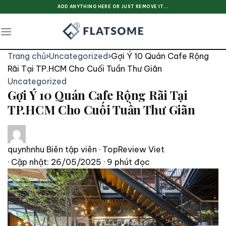
Skip
ADD ANYTHING HERE OR JUST REMOVE IT...
to
content
Trang chủ
›
Uncategorized
›
Gợi Ý 10 Quán Cafe Rộng
Rãi Tại TP.HCM Cho Cuối Tuần Thư Giãn
Uncategorized
Gợi Ý 10 Quán Cafe Rộng Rãi Tại
TP.HCM Cho Cuối Tuần Thư Giãn
quynhnhu
Biên tập viên · TopReview Viet
· Cập nhật: 26/05/2025
· 9 phút đọc