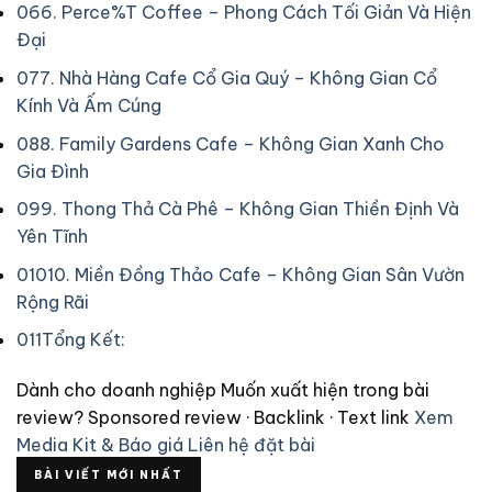
06
6. Perce%T Coffee – Phong Cách Tối Giản Và Hiện
Đại
07
7. Nhà Hàng Cafe Cổ Gia Quý – Không Gian Cổ
Kính Và Ấm Cúng
08
8. Family Gardens Cafe – Không Gian Xanh Cho
Gia Đình
09
9. Thong Thả Cà Phê – Không Gian Thiền Định Và
Yên Tĩnh
010
10. Miền Đồng Thảo Cafe – Không Gian Sân Vườn
Rộng Rãi
011
Tổng Kết:
Dành cho doanh nghiệp
Muốn xuất hiện trong bài
review?
Sponsored review · Backlink · Text link
Xem
Media Kit & Báo giá
Liên hệ đặt bài
BÀI VIẾT MỚI NHẤT