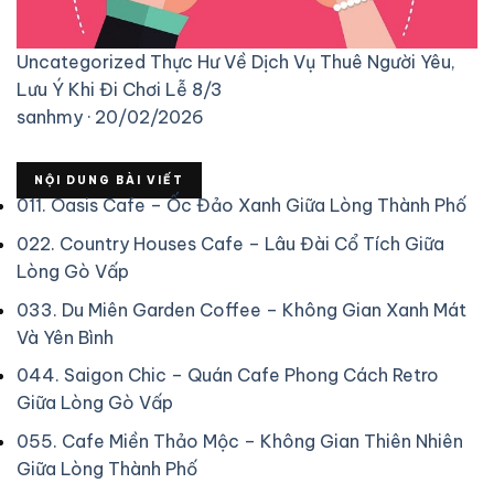
Uncategorized
Thực Hư Về Dịch Vụ Thuê Người Yêu,
Lưu Ý Khi Đi Chơi Lễ 8/3
sanhmy · 20/02/2026
NỘI DUNG BÀI VIẾT
01
1. Oasis Cafe – Ốc Đảo Xanh Giữa Lòng Thành Phố
02
2. Country Houses Cafe – Lâu Đài Cổ Tích Giữa
Lòng Gò Vấp
03
3. Du Miên Garden Coffee – Không Gian Xanh Mát
Và Yên Bình
04
4. Saigon Chic – Quán Cafe Phong Cách Retro
Giữa Lòng Gò Vấp
05
5. Cafe Miền Thảo Mộc – Không Gian Thiên Nhiên
Giữa Lòng Thành Phố