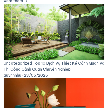
Xem thêm →
Uncategorized
Top 10 Dịch Vụ Thiết Kế Cảnh Quan Và
Thi Công Cảnh Quan Chuyên Nghiệp
quynhnhu · 23/05/2025