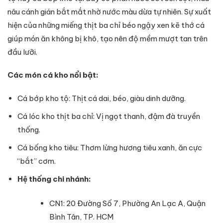
nâu cánh gián bắt mắt nhờ nước màu dừa tự nhiên. Sự xuất
hiện của những miếng thịt ba chỉ béo ngậy xen kẽ thớ cá
giúp món ăn không bị khô, tạo nên độ mềm mượt tan trên
đầu lưỡi.
Các món cá kho nổi bật:
Cá bớp kho tộ: Thịt cá dai, béo, giàu dinh dưỡng.
Cá lóc kho thịt ba chỉ: Vị ngọt thanh, đậm đà truyền
thống.
Cá bống kho tiêu: Thơm lừng hương tiêu xanh, ăn cực
“bắt” cơm.
Hệ thống chi nhánh:
CN1: 20 Đường Số 7, Phường An Lạc A, Quận
Bình Tân, TP. HCM