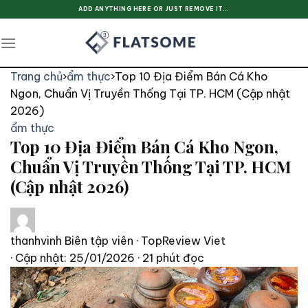
Skip
ADD ANYTHING HERE OR JUST REMOVE IT...
to
content
Trang chủ
›
ẩm thực
›
Top 10 Địa Điểm Bán Cá Kho
Ngon, Chuẩn Vị Truyền Thống Tại TP. HCM (Cập nhật
2026)
ẩm thực
Top 10 Địa Điểm Bán Cá Kho Ngon,
Chuẩn Vị Truyền Thống Tại TP. HCM
(Cập nhật 2026)
thanhvinh
Biên tập viên · TopReview Viet
· Cập nhật: 25/01/2026
· 21 phút đọc