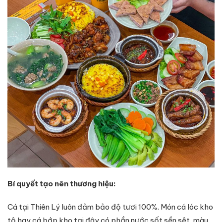
Bí quyết tạo nên thương hiệu:
Cá tại Thiên Lý luôn đảm bảo độ tươi 100%. Món cá lóc kho
tộ hay cá bớp kho tại đây có phần nước sốt sền sệt, màu