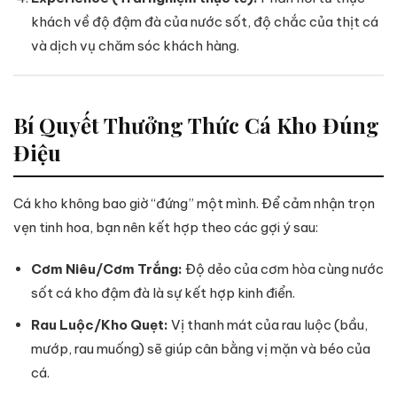
khách về độ đậm đà của nước sốt, độ chắc của thịt cá
và dịch vụ chăm sóc khách hàng.
Bí Quyết Thưởng Thức Cá Kho Đúng
Điệu
Cá kho không bao giờ “đứng” một mình. Để cảm nhận trọn
vẹn tinh hoa, bạn nên kết hợp theo các gợi ý sau:
Cơm Niêu/Cơm Trắng:
Độ dẻo của cơm hòa cùng nước
sốt cá kho đậm đà là sự kết hợp kinh điển.
Rau Luộc/Kho Quẹt:
Vị thanh mát của rau luộc (bầu,
mướp, rau muống) sẽ giúp cân bằng vị mặn và béo của
cá.