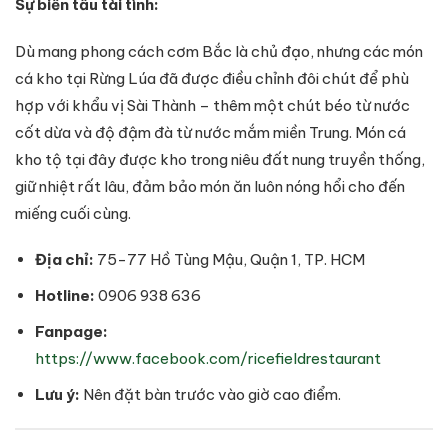
Sự biến tấu tài tình:
Dù mang phong cách cơm Bắc là chủ đạo, nhưng các món
cá kho tại Rừng Lúa đã được điều chỉnh đôi chút để phù
hợp với khẩu vị Sài Thành – thêm một chút béo từ nước
cốt dừa và độ đậm đà từ nước mắm miền Trung. Món cá
kho tộ tại đây được kho trong niêu đất nung truyền thống,
giữ nhiệt rất lâu, đảm bảo món ăn luôn nóng hổi cho đến
miếng cuối cùng.
Địa chỉ:
75-77 Hồ Tùng Mậu, Quận 1, TP. HCM
Hotline:
0906 938 636
Fanpage:
https://www.facebook.com/ricefieldrestaurant
Lưu ý:
Nên đặt bàn trước vào giờ cao điểm.