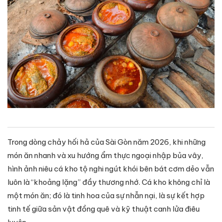
Trong dòng chảy hối hả của Sài Gòn năm 2026, khi những
món ăn nhanh và xu hướng ẩm thực ngoại nhập bủa vây,
hình ảnh niêu cá kho tộ nghi ngút khói bên bát cơm dẻo vẫn
luôn là “khoảng lặng” đầy thương nhớ. Cá kho không chỉ là
một món ăn; đó là tinh hoa của sự nhẫn nại, là sự kết hợp
tinh tế giữa sản vật đồng quê và kỹ thuật canh lửa điêu