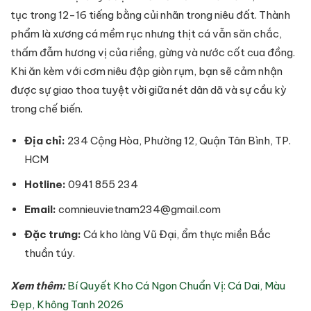
tục trong 12-16 tiếng bằng củi nhãn trong niêu đất. Thành
phẩm là xương cá mềm rục nhưng thịt cá vẫn săn chắc,
thấm đẫm hương vị của riềng, gừng và nước cốt cua đồng.
Khi ăn kèm với cơm niêu đập giòn rụm, bạn sẽ cảm nhận
được sự giao thoa tuyệt vời giữa nét dân dã và sự cầu kỳ
trong chế biến.
Địa chỉ:
234 Cộng Hòa, Phường 12, Quận Tân Bình, TP.
HCM
Hotline:
0941 855 234
Email:
comnieuvietnam234@gmail.com
Đặc trưng:
Cá kho làng Vũ Đại, ẩm thực miền Bắc
thuần túy.
Xem thêm:
Bí Quyết Kho Cá Ngon Chuẩn Vị: Cá Dai, Màu
Đẹp, Không Tanh 2026