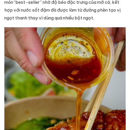
món “best-seller” nhờ độ béo đặc trưng của mỡ cá, kết
hợp với nước sốt đậm đà được làm từ đường phèn tạo vị
ngọt thanh thay vì dùng quá nhiều bột ngọt.