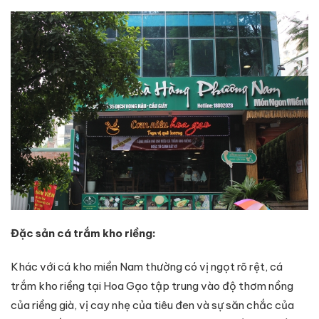
Đặc sản cá trắm kho riềng:
Khác với cá kho miền Nam thường có vị ngọt rõ rệt, cá
trắm kho riềng tại Hoa Gạo tập trung vào độ thơm nồng
của riềng già, vị cay nhẹ của tiêu đen và sự săn chắc của