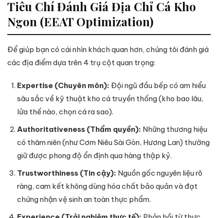
Tiêu Chí Đánh Giá Địa Chỉ Cá Kho
Ngon (EEAT Optimization)
Để giúp bạn có cái nhìn khách quan hơn, chúng tôi đánh giá
các địa điểm dựa trên 4 trụ cột quan trọng:
Expertise (Chuyên môn):
Đội ngũ đầu bếp có am hiểu
sâu sắc về kỹ thuật kho cá truyền thống (kho bao lâu,
lửa thế nào, chọn cá ra sao).
Authoritativeness (Thẩm quyền):
Những thương hiệu
có thâm niên (như Cơm Niêu Sài Gòn, Hương Lan) thường
giữ được phong độ ổn định qua hàng thập kỷ.
Trustworthiness (Tin cậy):
Nguồn gốc nguyên liệu rõ
ràng, cam kết không dùng hóa chất bảo quản và đạt
chứng nhận vệ sinh an toàn thực phẩm.
Experience (Trải nghiệm thực tế):
Phản hồi từ thực