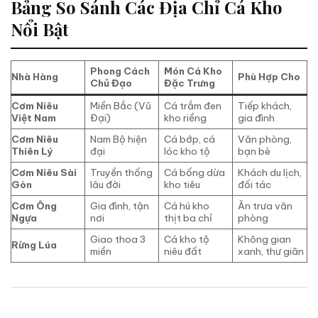
Bảng So Sánh Các Địa Chỉ Cá Kho
Nổi Bật
Phong Cách
Món Cá Kho
Nhà Hàng
Phù Hợp Cho
Chủ Đạo
Đặc Trưng
Cơm Niêu
Miền Bắc (Vũ
Cá trắm đen
Tiếp khách,
Việt Nam
Đại)
kho riềng
gia đình
Cơm Niêu
Nam Bộ hiện
Cá bớp, cá
Văn phòng,
Thiên Lý
đại
lóc kho tộ
bạn bè
Cơm Niêu Sài
Truyền thống
Cá bống dừa
Khách du lịch,
Gòn
lâu đời
kho tiêu
đối tác
Cơm Ông
Gia đình, tận
Cá hú kho
Ăn trưa văn
Ngựa
nơi
thịt ba chỉ
phòng
Giao thoa 3
Cá kho tộ
Không gian
Rừng Lúa
miền
niêu đất
xanh, thư giãn