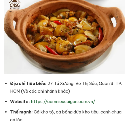
Địa chỉ tiêu biểu:
27 Tú Xương, Võ Thị Sáu, Quận 3, TP.
HCM (Và các chi nhánh khác)
Website:
https://comnieusaigon.com.vn/
Thế mạnh:
Cá kho tộ, cá bống dừa kho tiêu, canh chua
cá lóc.