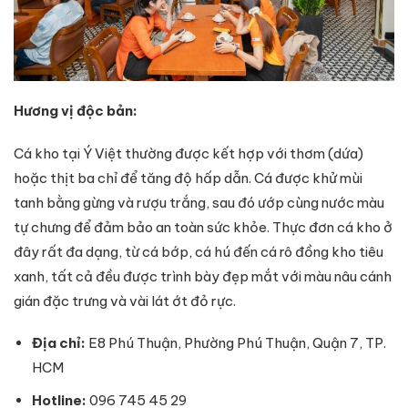
Hương vị độc bản:
Cá kho tại Ý Việt thường được kết hợp với thơm (dứa)
hoặc thịt ba chỉ để tăng độ hấp dẫn. Cá được khử mùi
tanh bằng gừng và rượu trắng, sau đó ướp cùng nước màu
tự chưng để đảm bảo an toàn sức khỏe. Thực đơn cá kho ở
đây rất đa dạng, từ cá bớp, cá hú đến cá rô đồng kho tiêu
xanh, tất cả đều được trình bày đẹp mắt với màu nâu cánh
gián đặc trưng và vài lát ớt đỏ rực.
Địa chỉ:
E8 Phú Thuận, Phường Phú Thuận, Quận 7, TP.
HCM
Hotline:
096 745 45 29