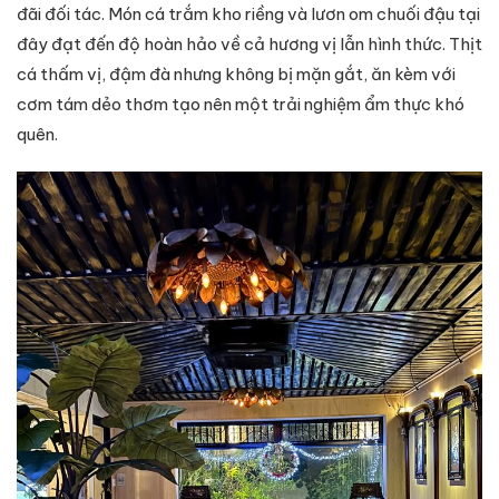
đãi đối tác. Món cá trắm kho riềng và lươn om chuối đậu tại
đây đạt đến độ hoàn hảo về cả hương vị lẫn hình thức. Thịt
cá thấm vị, đậm đà nhưng không bị mặn gắt, ăn kèm với
cơm tám dẻo thơm tạo nên một trải nghiệm ẩm thực khó
quên.