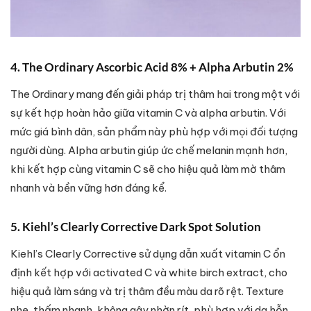
4. The Ordinary Ascorbic Acid 8% + Alpha Arbutin 2%
The Ordinary mang đến giải pháp trị thâm hai trong một với
sự kết hợp hoàn hảo giữa vitamin C và alpha arbutin. Với
mức giá bình dân, sản phẩm này phù hợp với mọi đối tượng
người dùng. Alpha arbutin giúp ức chế melanin mạnh hơn,
khi kết hợp cùng vitamin C sẽ cho hiệu quả làm mờ thâm
nhanh và bền vững hơn đáng kể.
5. Kiehl’s Clearly Corrective Dark Spot Solution
Kiehl’s Clearly Corrective sử dụng dẫn xuất vitamin C ổn
định kết hợp với activated C và white birch extract, cho
hiệu quả làm sáng và trị thâm đều màu da rõ rệt. Texture
nhẹ, thấm nhanh, không gây nhờn rít, phù hợp với da hỗn