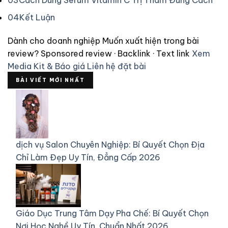
04
Kết Luận
Dành cho doanh nghiệp
Muốn xuất hiện trong bài
review?
Sponsored review · Backlink · Text link
Xem
Media Kit & Báo giá
Liên hệ đặt bài
BÀI VIẾT MỚI NHẤT
dịch vụ
Salon Chuyên Nghiệp: Bí Quyết Chọn Địa
Chỉ Làm Đẹp Uy Tín, Đẳng Cấp 2026
Giáo Dục
Trung Tâm Dạy Pha Chế: Bí Quyết Chọn
Nơi Học Nghề Uy Tín, Chuẩn Nhất 2026