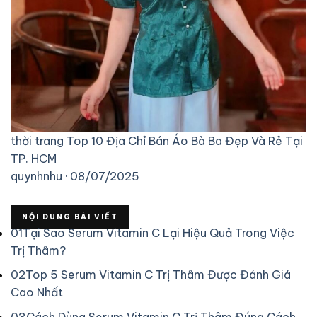
thời trang
Top 10 Địa Chỉ Bán Áo Bà Ba Đẹp Và Rẻ Tại
TP. HCM
quynhnhu · 08/07/2025
NỘI DUNG BÀI VIẾT
01
Tại Sao Serum Vitamin C Lại Hiệu Quả Trong Việc
Trị Thâm?
02
Top 5 Serum Vitamin C Trị Thâm Được Đánh Giá
Cao Nhất
03
Cách Dùng Serum Vitamin C Trị Thâm Đúng Cách