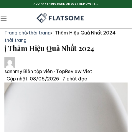
Skip
ADD ANYTHING HERE OR JUST REMOVE IT...
to
content
Trang chủ
›
thời trang
›
ị Thâm Hiệu Quả Nhất 2024
thời trang
ị Thâm Hiệu Quả Nhất 2024
sanhmy
Biên tập viên · TopReview Viet
· Cập nhật: 08/06/2026
· 7 phút đọc