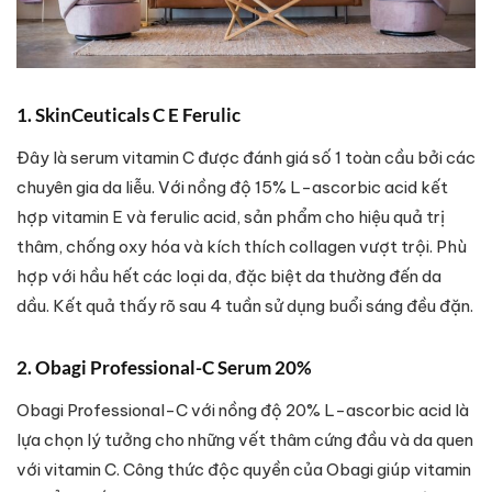
1. SkinCeuticals C E Ferulic
Đây là serum vitamin C được đánh giá số 1 toàn cầu bởi các
chuyên gia da liễu. Với nồng độ 15% L-ascorbic acid kết
hợp vitamin E và ferulic acid, sản phẩm cho hiệu quả trị
thâm, chống oxy hóa và kích thích collagen vượt trội. Phù
hợp với hầu hết các loại da, đặc biệt da thường đến da
dầu. Kết quả thấy rõ sau 4 tuần sử dụng buổi sáng đều đặn.
2. Obagi Professional-C Serum 20%
Obagi Professional-C với nồng độ 20% L-ascorbic acid là
lựa chọn lý tưởng cho những vết thâm cứng đầu và da quen
với vitamin C. Công thức độc quyền của Obagi giúp vitamin