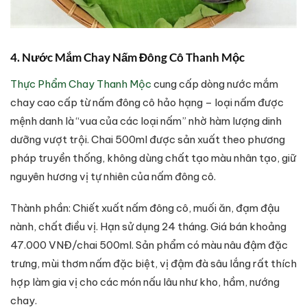
4. Nước Mắm Chay Nấm Đông Cô Thanh Mộc
Thực Phẩm Chay Thanh Mộc
cung cấp dòng nước mắm
chay cao cấp từ nấm đông cô hảo hạng – loại nấm được
mệnh danh là “vua của các loại nấm” nhờ hàm lượng dinh
dưỡng vượt trội. Chai 500ml được sản xuất theo phương
pháp truyền thống, không dùng chất tạo màu nhân tạo, giữ
nguyên hương vị tự nhiên của nấm đông cô.
Thành phần: Chiết xuất nấm đông cô, muối ăn, đạm đậu
nành, chất điều vị. Hạn sử dụng 24 tháng. Giá bán khoảng
47.000 VNĐ/chai 500ml. Sản phẩm có màu nâu đậm đặc
trưng, mùi thơm nấm đặc biệt, vị đậm đà sâu lắng rất thích
hợp làm gia vị cho các món nấu lâu như kho, hầm, nướng
chay.