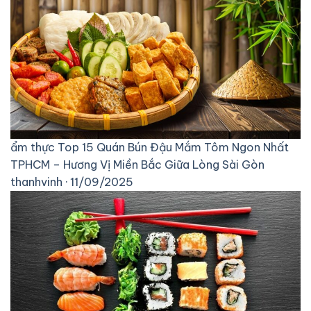
ẩm thực
Top 15 Quán Bún Đậu Mắm Tôm Ngon Nhất
TPHCM – Hương Vị Miền Bắc Giữa Lòng Sài Gòn
thanhvinh · 11/09/2025