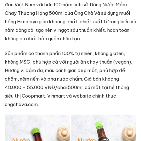
đầu Việt Nam với hơn 100 năm lịch sử. Dòng Nước Mắm
Chay Thượng Hạng 500ml của Ông Chà Và sử dụng muối
hồng Himalaya giàu khoáng chất, chiết xuất từ rong biển và
nấm đông cô, tạo nên vị ngọt sâu thuần khiết, hoàn toàn
không có chất bảo quản nhân tạo.
Sản phẩm có thành phần 100% tự nhiên, không gluten,
không MSG, phù hợp cả với người ăn chay thuần (vegan).
Hương vị đậm đà, màu cánh gián đẹp mắt, phù hợp để
chấm, nêm nếm và pha nước chấm. Giá bán khoảng
48.000 – 55.000 VNĐ/chai 500ml, có mặt tại hệ thống
siêu thị Coopmart, Vinmart và website chính thức
ongchava.com.