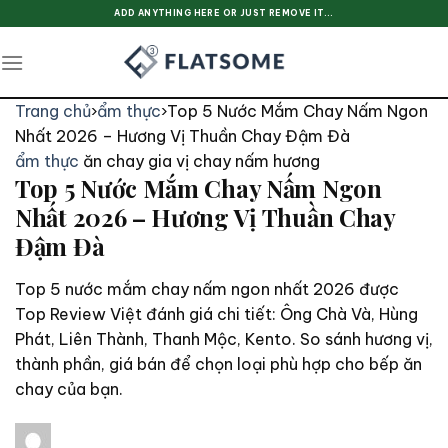
Skip
ADD ANYTHING HERE OR JUST REMOVE IT...
to
content
Trang chủ
›
ẩm thực
›
Top 5 Nước Mắm Chay Nấm Ngon
Nhất 2026 – Hương Vị Thuần Chay Đậm Đà
ẩm thực
ăn chay
gia vị chay
nấm hương
Top 5 Nước Mắm Chay Nấm Ngon
Nhất 2026 – Hương Vị Thuần Chay
Đậm Đà
Top 5 nước mắm chay nấm ngon nhất 2026 được
Top Review Việt đánh giá chi tiết: Ông Chà Và, Hùng
Phát, Liên Thành, Thanh Mộc, Kento. So sánh hương vị,
thành phần, giá bán để chọn loại phù hợp cho bếp ăn
chay của bạn.