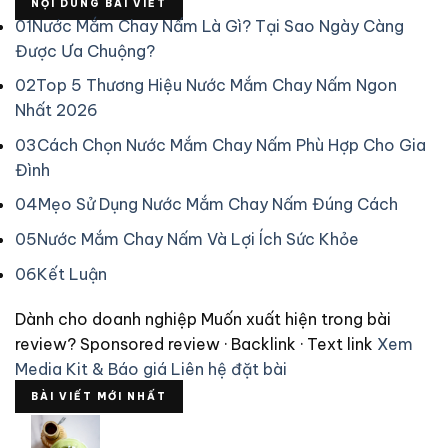
NỘI DUNG BÀI VIẾT
01
Nước Mắm Chay Nấm Là Gì? Tại Sao Ngày Càng
Được Ưa Chuộng?
02
Top 5 Thương Hiệu Nước Mắm Chay Nấm Ngon
Nhất 2026
03
Cách Chọn Nước Mắm Chay Nấm Phù Hợp Cho Gia
Đình
04
Mẹo Sử Dụng Nước Mắm Chay Nấm Đúng Cách
05
Nước Mắm Chay Nấm Và Lợi Ích Sức Khỏe
06
Kết Luận
Dành cho doanh nghiệp
Muốn xuất hiện trong bài
review?
Sponsored review · Backlink · Text link
Xem
Media Kit & Báo giá
Liên hệ đặt bài
BÀI VIẾT MỚI NHẤT