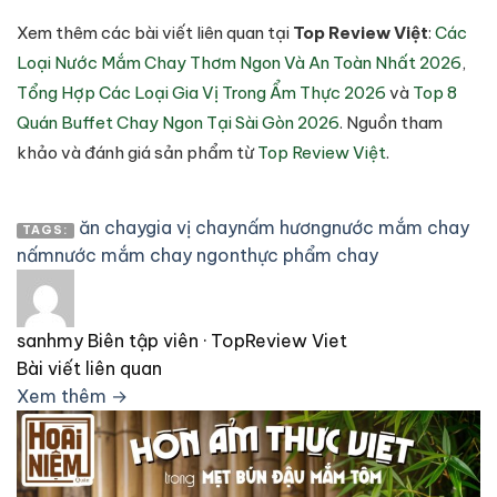
Xem thêm các bài viết liên quan tại
Top Review Việt
:
Các
Loại Nước Mắm Chay Thơm Ngon Và An Toàn Nhất 2026
,
Tổng Hợp Các Loại Gia Vị Trong Ẩm Thực 2026
và
Top 8
Quán Buffet Chay Ngon Tại Sài Gòn 2026
. Nguồn tham
khảo và đánh giá sản phẩm từ
Top Review Việt
.
ăn chay
gia vị chay
nấm hương
nước mắm chay
TAGS:
nấm
nước mắm chay ngon
thực phẩm chay
sanhmy
Biên tập viên · TopReview Viet
Bài viết liên quan
Xem thêm →