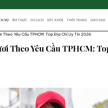
CH VỤ
ẨM THỰC
DU LỊCH
SỨC KHỎE
THỜI TRANG
GIÁO DỤC
ơi Theo Yêu Cầu TPHCM: Top Địa Chỉ Uy Tín 2026
ươi Theo Yêu Cầu TPHCM: Top