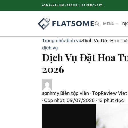
Skip
ADD ANYTHING HERE OR JUST REMOVE IT...
to
content
MENU
DỊ
Trang chủ
›
dịch vụ
›
Dịch Vụ Đặt Hoa Tư
dịch vụ
Dịch Vụ Đặt Hoa T
2026
sanhmy
Biên tập viên · TopReview Viet
· Cập nhật: 09/07/2026
· 13 phút đọc