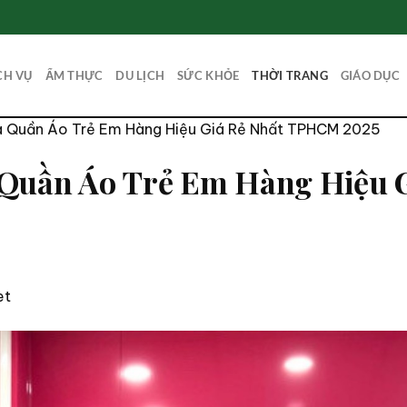
CH VỤ
ẨM THỰC
DU LỊCH
SỨC KHỎE
THỜI TRANG
GIÁO DỤC
a Quần Áo Trẻ Em Hàng Hiệu Giá Rẻ Nhất TPHCM 2025
 Quần Áo Trẻ Em Hàng Hiệu
et