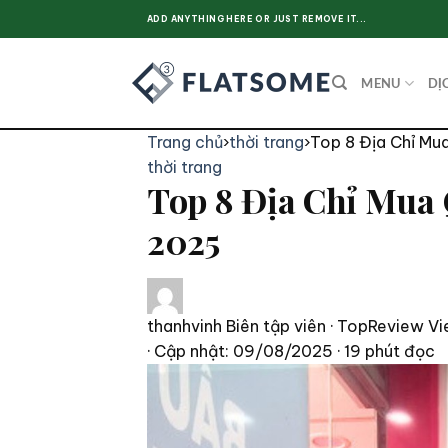
Skip
ADD ANYTHING HERE OR JUST REMOVE IT...
to
content
MENU
DỊ
Trang chủ
›
thời trang
›
Top 8 Địa Chỉ Mu
thời trang
Top 8 Địa Chỉ Mua
2025
thanhvinh
Biên tập viên · TopReview Vi
· Cập nhật: 09/08/2025
· 19 phút đọc