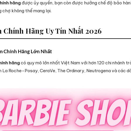
hính hãng
được ủy quyền, bạn còn được hưởng chế độ bảo hành, 
 chợ không thể mang lại.
 Chính Hãng Uy Tín Nhất 2026
ẩm Chính Hãng Lớn Nhất
hính hãng
có quy mô lớn nhất Việt Nam với hơn 120 chi nhánh tr
m La Roche-Posay, CeraVe, The Ordinary, Neutrogena và các d