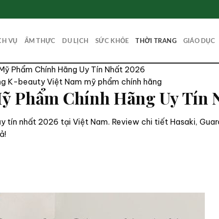
CH VỤ
ẨM THỰC
DU LỊCH
SỨC KHỎE
THỜI TRANG
GIÁO DỤC
Mỹ Phẩm Chính Hãng Uy Tín Nhất 2026
ng
K-beauty Việt Nam
mỹ phẩm chính hãng
ỹ Phẩm Chính Hãng Uy Tín 
 tín nhất 2026 tại Việt Nam. Review chi tiết Hasaki, Gu
ả!