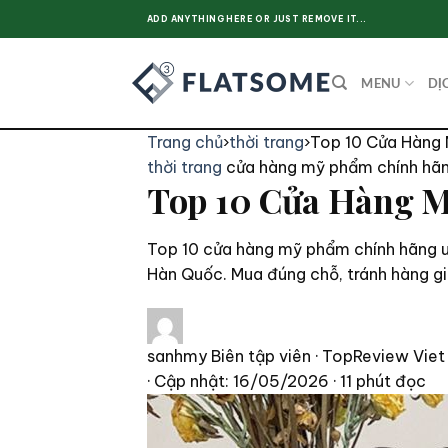
Skip
ADD ANYTHING HERE OR JUST REMOVE IT...
to
content
MENU
DỊ
Trang chủ
›
thời trang
›
Top 10 Cửa Hàng 
thời trang
cửa hàng mỹ phẩm chính hã
Top 10 Cửa Hàng M
Top 10 cửa hàng mỹ phẩm chính hãng uy
Hàn Quốc. Mua đúng chỗ, tránh hàng gi
sanhmy
Biên tập viên · TopReview Viet
· Cập nhật: 16/05/2026
· 11 phút đọc