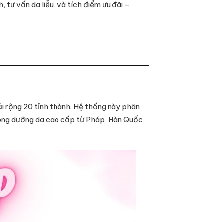
tư vấn da liễu, và tích điểm ưu đãi –
ải rộng 20 tỉnh thành. Hệ thống này phân
òng dưỡng da cao cấp từ Pháp, Hàn Quốc,